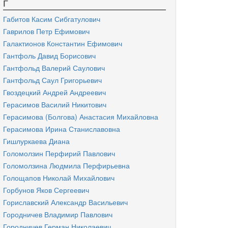
Г
Габитов Касим Сибгатулович
Гаврилов Петр Ефимович
Галактионов Константин Ефимович
Гантфоль Давид Борисович
Гантфольд Валерий Саулович
Гантфольд Саул Григорьевич
Гвоздецкий Андрей Андреевич
Герасимов Василий Никитович
Герасимова (Болгова) Анастасия Михайловна
Герасимова Ирина Станиславовна
Гишлуркаева Диана
Голомолзин Перфирий Павлович
Голомолзина Людмила Перфирьевна
Голощапов Николай Михайлович
Горбунов Яков Сергеевич
Гориславский Александр Васильевич
Городничев Владимир Павлович
Городничев Герман Николаевич