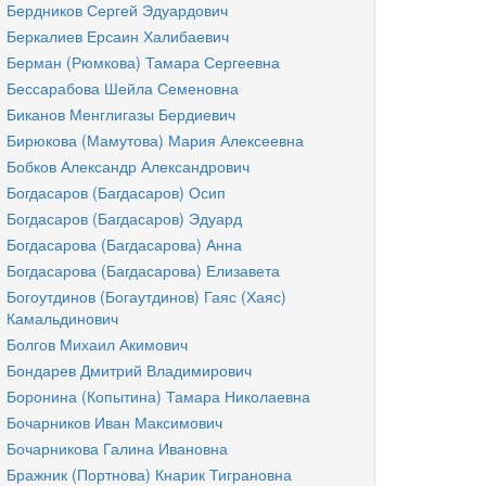
Бердников Сергей Эдуардович
Беркалиев Ерсаин Халибаевич
Берман (Рюмкова) Тамара Сергеевна
Бессарабова Шейла Семеновна
Биканов Менглигазы Бердиевич
Бирюкова (Мамутова) Мария Алексеевна
Бобков Александр Александрович
Богдасаров (Багдасаров) Осип
Богдасаров (Багдасаров) Эдуард
Богдасарова (Багдасарова) Анна
Богдасарова (Багдасарова) Елизавета
Богоутдинов (Богаутдинов) Гаяс (Хаяс)
Камальдинович
Болгов Михаил Акимович
Бондарев Дмитрий Владимирович
Боронина (Копытина) Тамара Николаевна
Бочарников Иван Максимович
Бочарникова Галина Ивановна
Бражник (Портнова) Кнарик Тиграновна