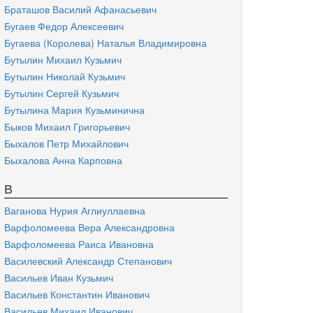
Браташов Василий Афанасьевич
Бугаев Федор Алексеевич
Бугаева (Королева) Наталья Владимировна
Бутылин Михаил Кузьмич
Бутылин Николай Кузьмич
Бутылин Сергей Кузьмич
Бутылина Мария Кузьминична
Быков Михаил Григорьевич
Быхалов Петр Михайлович
Быхалова Анна Карповна
В
Ваганова Нурия Аглиуллаевна
Варфоломеева Вера Александровна
Варфоломеева Раиса Ивановна
Василевский Александр Степанович
Васильев Иван Кузьмич
Васильев Константин Иванович
Васильев Михаил Иванович