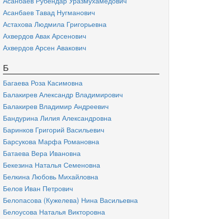
Асанбаев Рубендар Уразмухамедович
Асанбаев Тавад Нугманович
Астахова Людмила Григорьевна
Ахвердов Авак Арсенович
Ахвердов Арсен Авакович
Б
Багаева Роза Касимовна
Балакирев Александр Владимирович
Балакирев Владимир Андреевич
Бандурина Лилия Александровна
Баринков Григорий Васильевич
Барсукова Марфа Романовна
Батаева Вера Ивановна
Бекезина Наталья Семеновна
Белкина Любовь Михайловна
Белов Иван Петрович
Белопасова (Кужелева) Нина Васильевна
Белоусова Наталья Викторовна