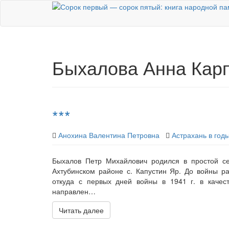
Skip
to
main
content
Быхалова Анна Кар
***
Анохина Валентина Петровна
Астрахань в год
Быхалов Петр Михайлович родился в простой се
Ахтубинском районе с. Капустин Яр. До войны раб
откуда с первых дней войны в 1941 г. в качес
направлен…
Читать далее