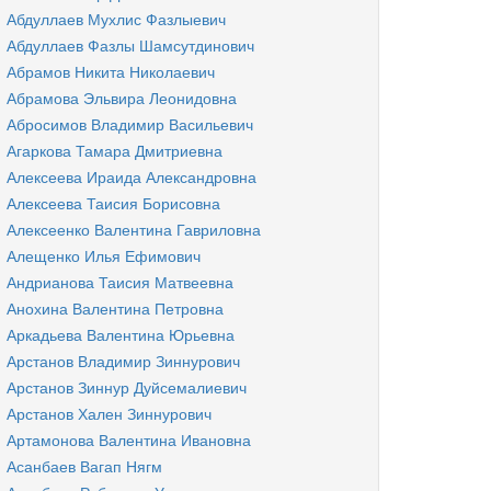
Абдуллаев Мухлис Фазлыевич
Абдуллаев Фазлы Шамсутдинович
Абрамов Никита Николаевич
Абрамова Эльвира Леонидовна
Абросимов Владимир Васильевич
Агаркова Тамара Дмитриевна
Алексеева Ираида Александровна
Алексеева Таисия Борисовна
Алексеенко Валентина Гавриловна
Алещенко Илья Ефимович
Андрианова Таисия Матвеевна
Анохина Валентина Петровна
Аркадьева Валентина Юрьевна
Арстанов Владимир Зиннурович
Арстанов Зиннур Дуйсемалиевич
Арстанов Хален Зиннурович
Артамонова Валентина Ивановна
Асанбаев Вагап Нягм