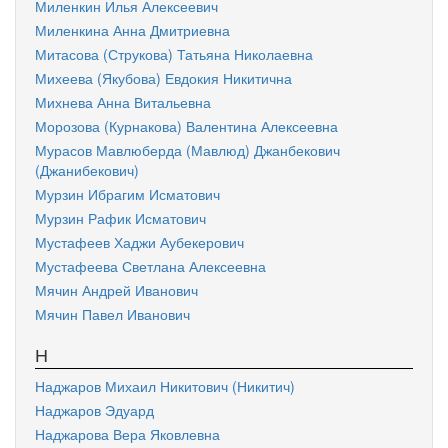
Миленкин Илья Алексеевич
Миленкина Анна Дмитриевна
Митасова (Струкова) Татьяна Николаевна
Михеева (Якубова) Евдокия Никитична
Михнева Анна Витальевна
Морозова (Курнакова) Валентина Алексеевна
Мурасов Мавлюберда (Мавлюд) Джанбекович
(Джанибекович)
Мурзин Ибрагим Исматович
Мурзин Рафик Исматович
Мустафеев Хаджи Аубекерович
Мустафеева Светлана Алексеевна
Мячин Андрей Иванович
Мячин Павел Иванович
Н
Наджаров Михаил Никитович (Никитич)
Наджаров Эдуард
Наджарова Вера Яковлевна