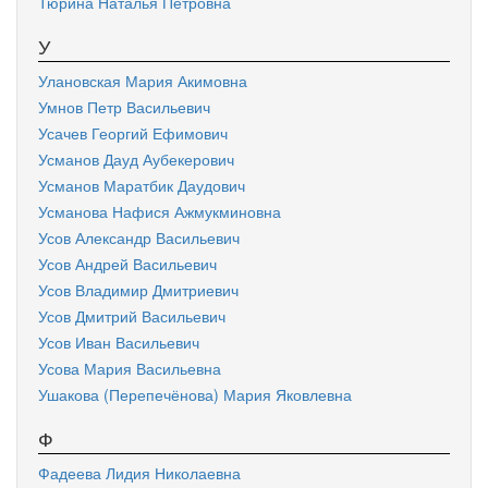
Тюрина Наталья Петровна
У
Улановская Мария Акимовна
Умнов Петр Васильевич
Усачев Георгий Ефимович
Усманов Дауд Аубекерович
Усманов Маратбик Даудович
Усманова Нафися Ажмукминовна
Усов Александр Васильевич
Усов Андрей Васильевич
Усов Владимир Дмитриевич
Усов Дмитрий Васильевич
Усов Иван Васильевич
Усова Мария Васильевна
Ушакова (Перепечёнова) Мария Яковлевна
Ф
Фадеева Лидия Николаевна