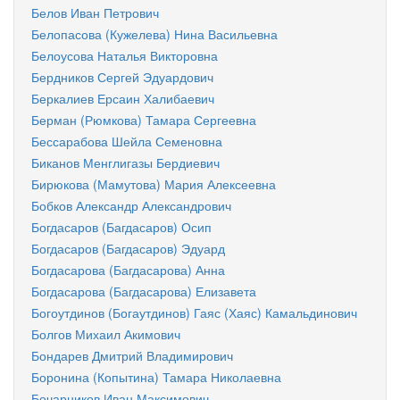
Белов Иван Петрович
Белопасова (Кужелева) Нина Васильевна
Белоусова Наталья Викторовна
Бердников Сергей Эдуардович
Беркалиев Ерсаин Халибаевич
Берман (Рюмкова) Тамара Сергеевна
Бессарабова Шейла Семеновна
Биканов Менглигазы Бердиевич
Бирюкова (Мамутова) Мария Алексеевна
Бобков Александр Александрович
Богдасаров (Багдасаров) Осип
Богдасаров (Багдасаров) Эдуард
Богдасарова (Багдасарова) Анна
Богдасарова (Багдасарова) Елизавета
Богоутдинов (Богаутдинов) Гаяс (Хаяс) Камальдинович
Болгов Михаил Акимович
Бондарев Дмитрий Владимирович
Боронина (Копытина) Тамара Николаевна
Бочарников Иван Максимович