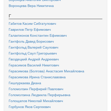
Воронцева Вера Никитична
Г
Габитов Касим Сибгатулович
Гаврилов Петр Ефимович
Галактионов Константин Ефимович
Гантфоль Давид Борисович
Гантфольд Валерий Саулович
Гантфольд Саул Григорьевич
Гвоздецкий Андрей Андреевич
Герасимов Василий Никитович
Герасимова (Болгова) Анастасия Михайловна
Герасимова Ирина Станиславовна
Гишлуркаева Диана
Голомолзин Перфирий Павлович
Голомолзина Людмила Перфирьевна
Голощапов Николай Михайлович
Горбунов Яков Сергеевич