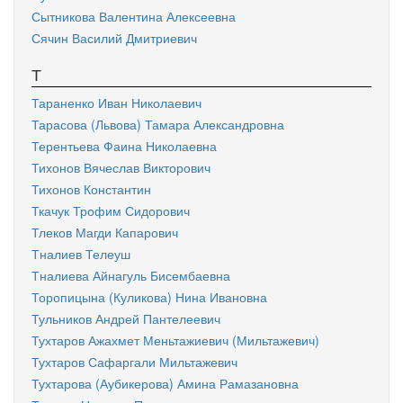
Сытникова Валентина Алексеевна
Сячин Василий Дмитриевич
Т
Тараненко Иван Николаевич
Тарасова (Львова) Тамара Александровна
Терентьева Фаина Николаевна
Тихонов Вячеслав Викторович
Тихонов Константин
Ткачук Трофим Сидорович
Тлеков Магди Капарович
Тналиев Телеуш
Тналиева Айнагуль Бисембаевна
Торопицына (Куликова) Нина Ивановна
Тульников Андрей Пантелеевич
Тухтаров Ажахмет Меньтажиевич (Мильтажевич)
Тухтаров Сафаргали Мильтажевич
Тухтарова (Аубикерова) Амина Рамазановна