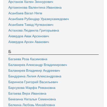
Арстанов Хален Зиннурович
Артамонова Валентина Ивановна
Асанбаев Вагап Нягм
Асанбаев Рубендар Уразмухамедович
Асанбаев Тавад Нугманович
Астахова Людмила Григорьевна
Ахвердов Авак Арсенович
Ахвердов Арсен Авакович
Б
Багаева Роза Касимовна
Балакирев Александр Владимирович
Балакирев Владимир Андреевич
Бандурина Лилия Александровна
Баринков Григорий Васильевич
Барсукова Марфа Романовна
Батаева Вера Ивановна
Бекезина Наталья Семеновна
Белкина Любовь Михайловна