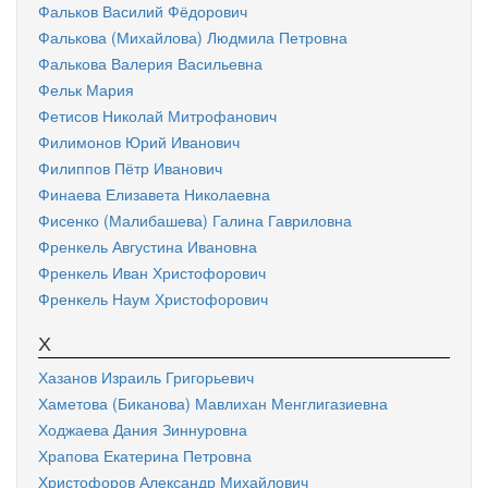
Фальков Василий Фёдорович
Фалькова (Михайлова) Людмила Петровна
Фалькова Валерия Васильевна
Фельк Мария
Фетисов Николай Митрофанович
Филимонов Юрий Иванович
Филиппов Пётр Иванович
Финаева Елизавета Николаевна
Фисенко (Малибашева) Галина Гавриловна
Френкель Августина Ивановна
Френкель Иван Христофорович
Френкель Наум Христофорович
Х
Хазанов Израиль Григорьевич
Хаметова (Биканова) Мавлихан Менглигазиевна
Ходжаева Дания Зиннуровна
Храпова Екатерина Петровна
Христофоров Александр Михайлович