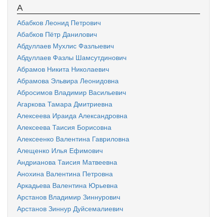
А
Абабков Леонид Петрович
Абабков Пётр Данилович
Абдуллаев Мухлис Фазлыевич
Абдуллаев Фазлы Шамсутдинович
Абрамов Никита Николаевич
Абрамова Эльвира Леонидовна
Абросимов Владимир Васильевич
Агаркова Тамара Дмитриевна
Алексеева Ираида Александровна
Алексеева Таисия Борисовна
Алексеенко Валентина Гавриловна
Алещенко Илья Ефимович
Андрианова Таисия Матвеевна
Анохина Валентина Петровна
Аркадьева Валентина Юрьевна
Арстанов Владимир Зиннурович
Арстанов Зиннур Дуйсемалиевич