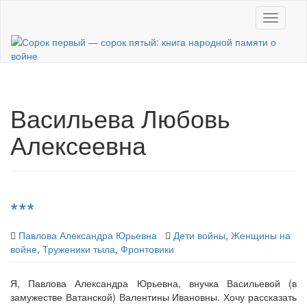
Skip
Toggle n
to
main
content
Васильева Любовь
Алексеевна
***
Павлова Александра Юрьевна
Дети войны
,
Женщины на
войне
,
Труженики тыла
,
Фронтовики
Я, Павлова Александра Юрьевна, внучка Васильевой (в
замужестве Ватанской) Валентины Ивановны. Хочу рассказать