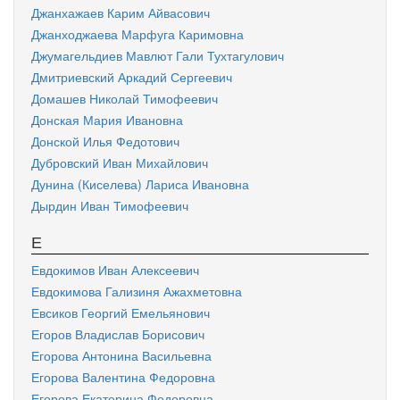
Джанхажаев Карим Айвасович
Джанходжаева Марфуга Каримовна
Джумагельдиев Мавлют Гали Тухтагулович
Дмитриевский Аркадий Сергеевич
Домашев Николай Тимофеевич
Донская Мария Ивановна
Донской Илья Федотович
Дубровский Иван Михайлович
Дунина (Киселева) Лариса Ивановна
Дырдин Иван Тимофеевич
Е
Евдокимов Иван Алексеевич
Евдокимова Гализиня Ажахметовна
Евсиков Георгий Емельянович
Егоров Владислав Борисович
Егорова Антонина Васильевна
Егорова Валентина Федоровна
Егорова Екатерина Федоровна