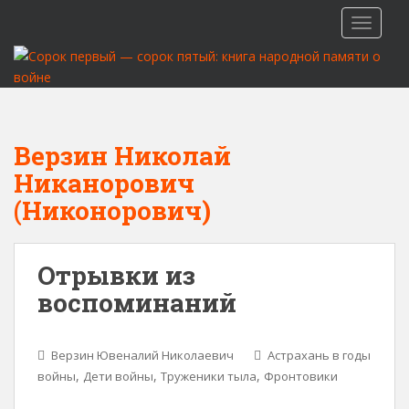
S
TOGGLE
k
i
p
t
o
m
Верзин Николай
a
Никанорович
i
n
(Никонорович)
c
o
n
Отрывки из
t
воспоминаний
e
n
t
Верзин Ювеналий Николаевич
Астрахань в годы
,
,
,
войны
Дети войны
Труженики тыла
Фронтовики