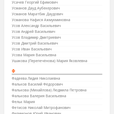
Усачев Георгий Ефимович
Усманов Дауд Аубекерович
Усманов Маратбик Даудович
Усманова Нафися Ажмукминовна
Усов Александр Васильевич
Усов Андрей Васильевич
Усов Владимир Дмитриевич
Усов Дмитрий Васильевич
Усов Иван Васильевич
Усова Мария Васильевна
Ушакова (Перепечёнова) Мария Яковлевна
Ф
Фадеева Лидия Николаевна
Фальков Василий Фёдорович
Фалькова (Михайлова) Людмила Петровна
Фалькова Валерия Васильевна
Фельк Мария
Фетисов Николай Митрофанович
Филимонов Юрий Иванович