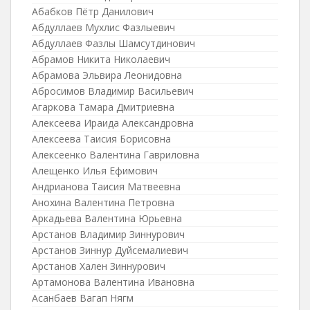
Абабков Пётр Данилович
Абдуллаев Мухлис Фазлыевич
Абдуллаев Фазлы Шамсутдинович
Абрамов Никита Николаевич
Абрамова Эльвира Леонидовна
Абросимов Владимир Васильевич
Агаркова Тамара Дмитриевна
Алексеева Ираида Александровна
Алексеева Таисия Борисовна
Алексеенко Валентина Гавриловна
Алещенко Илья Ефимович
Андрианова Таисия Матвеевна
Анохина Валентина Петровна
Аркадьева Валентина Юрьевна
Арстанов Владимир Зиннурович
Арстанов Зиннур Дуйсемалиевич
Арстанов Хален Зиннурович
Артамонова Валентина Ивановна
Асанбаев Вагап Нягм