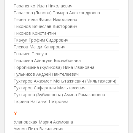
Тараненко Иван Николаевич
Тарасова (Львова) Тамара Александровна
Терентьева Фаина Николаевна
Тихонов Вячеслав Викторович
Тихонов Константин
Ткачук Трофим Сидорович
Тлеков Магди Капарович
Тналиев Телеуш
Тналиева Айнагуль Бисембаевна
Торопицына (Куликова) Нина Ивановна
Тульников Андрей Пантелеевич
Тухтаров Ажахмет Меньтажиевич (Мильтажевич)
Тухтаров Сафаргали Мильтажевич
Тухтарова (Аубикерова) Амина Рамазановна
Тюрина Наталья Петровна
У
Улановская Мария Акимовна
Умнов Петр Васильевич