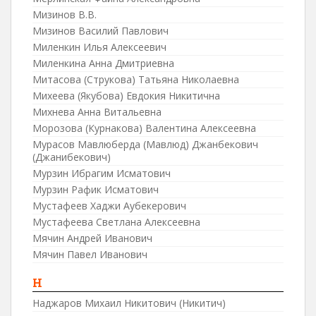
Мизинов В.В.
Мизинов Василий Павлович
Миленкин Илья Алексеевич
Миленкина Анна Дмитриевна
Митасова (Струкова) Татьяна Николаевна
Михеева (Якубова) Евдокия Никитична
Михнева Анна Витальевна
Морозова (Курнакова) Валентина Алексеевна
Мурасов Мавлюберда (Мавлюд) Джанбекович
(Джанибекович)
Мурзин Ибрагим Исматович
Мурзин Рафик Исматович
Мустафеев Хаджи Аубекерович
Мустафеева Светлана Алексеевна
Мячин Андрей Иванович
Мячин Павел Иванович
Н
Наджаров Михаил Никитович (Никитич)