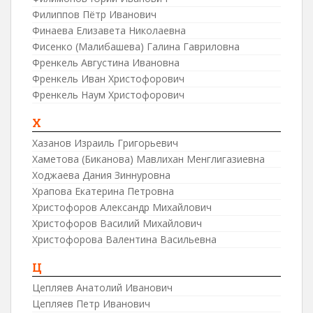
Филиппов Пётр Иванович
Финаева Елизавета Николаевна
Фисенко (Малибашева) Галина Гавриловна
Френкель Августина Ивановна
Френкель Иван Христофорович
Френкель Наум Христофорович
Х
Хазанов Израиль Григорьевич
Хаметова (Биканова) Мавлихан Менглигазиевна
Ходжаева Дания Зиннуровна
Храпова Екатерина Петровна
Христофоров Александр Михайлович
Христофоров Василий Михайлович
Христофорова Валентина Васильевна
Ц
Цепляев Анатолий Иванович
Цепляев Петр Иванович