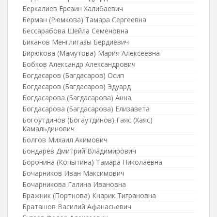
Беркалиев Ерсаин Халибаевич
Берман (Рюмкова) Тамара Сергеевна
Бессарабова Шейла Семеновна
Биканов Менглигазы Бердиевич
Бирюкова (Мамутова) Мария Алексеевна
Бобков Александр Александрович
Богдасаров (Багдасаров) Осип
Богдасаров (Багдасаров) Эдуард
Богдасарова (Багдасарова) Анна
Богдасарова (Багдасарова) Елизавета
Богоутдинов (Богаутдинов) Гаяс (Хаяс)
Камальдинович
Болгов Михаил Акимович
Бондарев Дмитрий Владимирович
Боронина (Копытина) Тамара Николаевна
Бочарников Иван Максимович
Бочарникова Галина Ивановна
Бражник (Портнова) Кнарик Тиграновна
Браташов Василий Афанасьевич