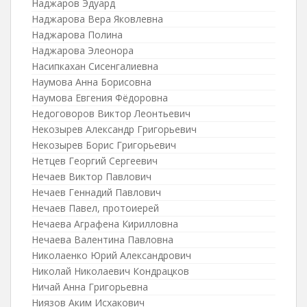
Наджаров Эдуард
Наджарова Вера Яковлевна
Наджарова Полина
Наджарова Элеонора
Насипкахан Сисенгалиевна
Наумова Анна Борисовна
Наумова Евгения Фёдоровна
Недоговоров Виктор Леонтьевич
Некозырев Александр Григорьевич
Некозырев Борис Григорьевич
Нетцев Георгий Сергеевич
Нечаев Виктор Павлович
Нечаев Геннадий Павлович
Нечаев Павел, протоиерей
Нечаева Аграфена Кирилловна
Нечаева Валентина Павловна
Николаенко Юрий Александрович
Николай Николаевич Кондрацков
Ничай Анна Григорьевна
Ниязов Аким Исхакович