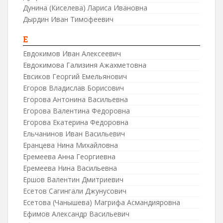
Дунина (Киселева) Лариса Ивановна
Дырдин Иван Тимофеевич
Е
Евдокимов Иван Алексеевич
Евдокимова Гализиня Ажахметовна
Евсиков Георгий Емельянович
Егоров Владислав Борисович
Егорова Антонина Васильевна
Егорова Валентина Федоровна
Егорова Екатерина Федоровна
Ельчанинов Иван Васильевич
Еранцева Нина Михайловна
Еремеева Анна Георгиевна
Еремеева Нина Васильевна
Ершов Валентин Дмитриевич
Есетов Сагингали Джунусович
Есетова (Чанышева) Магрифа Асмандияровна
Ефимов Александр Васильевич