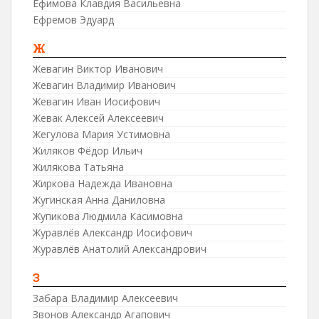
Ефимова Клавдия Васильевна
Ефремов Эдуард
Ж
Жевагин Виктор Иванович
Жевагин Владимир Иванович
Жевагин Иван Иосифович
Жевак Алексей Алексеевич
Жегулова Мария Устимовна
Жиляков Фёдор Ильич
Жилякова Татьяна
Жиркова Надежда Ивановна
Жугинская Анна Даниловна
Жупикова Людмила Касимовна
Журавлёв Александр Иосифович
Журавлёв Анатолий Александрович
З
Забара Владимир Алексеевич
Звонов Александр Агапович