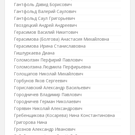
Гантфоль Давид Борисович
Гантфольд Валерий Саулович
Гантфольд Саул Григорьевич
Гвоздецкий Андрей Андреевич
Герасимов Василий Никитович
Герасимова (Болгова) Анастасия Михайловна
Герасимова Ирина Станиславовна
Гишлуркаева Диана
Голомолзин Перфирий Павлович
Голомолзина Людмила Перфирьевна
Голощапов Николай Михайлович
Горбунов Яков Сергеевич
Гориславский Александр Васильевич
Городничев Владимир Павлович
Городничев Герман Николаевич
Горявин Николай Александрович
Гребенщикова (Косарева) Нина Константиновна
Григорова Нина
Грознов Александр Иванович