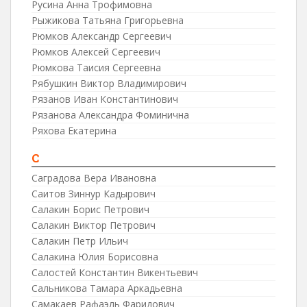
Русина Анна Трофимовна
Рыжикова Татьяна Григорьевна
Рюмков Александр Сергеевич
Рюмков Алексей Сергеевич
Рюмкова Таисия Сергеевна
Рябушкин Виктор Владимирович
Рязанов Иван Константинович
Рязанова Александра Фоминична
Ряхова Екатерина
С
Саградова Вера Ивановна
Саитов Зиннур Кадырович
Салакин Борис Петрович
Салакин Виктор Петрович
Салакин Петр Ильич
Салакина Юлия Борисовна
Салостей Константин Викентьевич
Сальникова Тамара Аркадьевна
Самакаев Рафаэль Фаридович