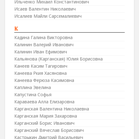
Ильченко Михаил Константинович
Исаев Валентин Николаевич
Исалиев Майли Сарсемалиевич
К
Кадина Галина Викторовна
Калинин Валерий Иванович
Калинин Иван Ефимович
Кальянова (Карганская) Юлия Борисовна
Канеев Касим Тагирович
Канеева Ркия Хасяновна
Канеева Ферюза Касимовна
Каплина Эвелина
Капустина Софья
Караваева Алла Елизаровна
Карганская Валентина Николаевна
Карганская Мария Захаровна
Карганский Борис Иванович
Карганский Вячеслав Борисович
Кастрыкин Дмитрий Васильевич