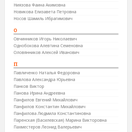
Ниязова Фаина Акимовна
Новикова Елизавета Петровна
Носов Шамиль Ибрагимович
О
Овчинников Игорь Николаевич
Однобокова Алевтина Семеновна
Оловянников Алексей Иванович
П
Павличенко Наталья Федоровна
Павлова Александра Юрьевна
Панков Виктор
Панова Ирина Андреевна
Панфилов Евгений Михайлович
Панфилов Константин Михайлович
Панфилова Людмила Константиновна
Паренская (Василевская) Марина Викторовна
Пахместеров Леонид Валерьевич