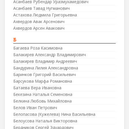
Асанбаев Рубендар Уразмухамедович
Асанбаев Тавад Нугманович
Астахова Людмила Григорьевна
Ахвердов Авак Арсенович
Ахвердов Арсен Авакович
Б
Багаева Роза Касимовна
Балакирев Александр Владимирович
Балакирев Владимир Андреевич
Бандурина Лилия Александровна
Баринков Григорий Васильевич
Барсукова Марфа Романовна
Батаева Вера Ивановна
Бекезина Наталья Семеновна
Белкина Любовь Михайловна
Белов Иван Петрович
Белопасова (Кужелева) Нина Васильевна
Белоусова Наталья Викторовна
Бердников Сергей Эдуардович