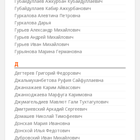
Губайдуллаев Ажкурбан Кубайдуллаевич
Губайдуллаев Кабир Ажкурбанович
Гуркалова Алевтина Петровна
Гуркалова Дарья
Гурьев Александр Михайлович
Гурьев Андрей Михайлович
Гурьев Иван Михайлович
Гурьянова Марина Германовна
Д
Дегтерев Григорий Федорович
Джальмуханбетова Руфия Сайфуллаевна
Джанхажаев Карим Айвасович
Джанходжаева Марфуга Каримовна
Джумагельдиев Мавлют Гали Тухтагулович
Дмитриевский Аркадий Сергеевич
Домашев Николай Тимофеевич
Донская Мария Ивановна
Донской Илья Федотович
Дубровский Иван Михайлович