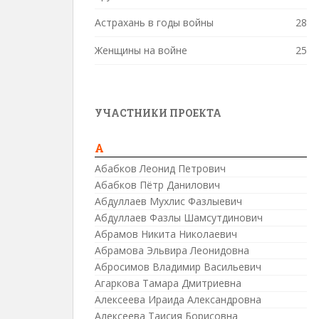
Астрахань в годы войны
28
Женщины на войне
25
УЧАСТНИКИ ПРОЕКТА
А
Абабков Леонид Петрович
Абабков Пётр Данилович
Абдуллаев Мухлис Фазлыевич
Абдуллаев Фазлы Шамсутдинович
Абрамов Никита Николаевич
Абрамова Эльвира Леонидовна
Абросимов Владимир Васильевич
Агаркова Тамара Дмитриевна
Алексеева Ираида Александровна
Алексеева Таисия Борисовна