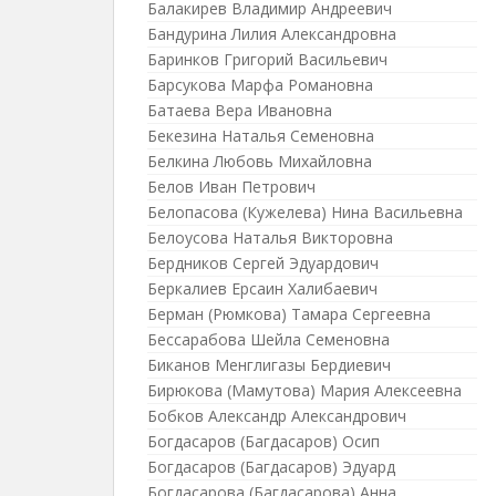
Балакирев Владимир Андреевич
Бандурина Лилия Александровна
Баринков Григорий Васильевич
Барсукова Марфа Романовна
Батаева Вера Ивановна
Бекезина Наталья Семеновна
Белкина Любовь Михайловна
Белов Иван Петрович
Белопасова (Кужелева) Нина Васильевна
Белоусова Наталья Викторовна
Бердников Сергей Эдуардович
Беркалиев Ерсаин Халибаевич
Берман (Рюмкова) Тамара Сергеевна
Бессарабова Шейла Семеновна
Биканов Менглигазы Бердиевич
Бирюкова (Мамутова) Мария Алексеевна
Бобков Александр Александрович
Богдасаров (Багдасаров) Осип
Богдасаров (Багдасаров) Эдуард
Богдасарова (Багдасарова) Анна