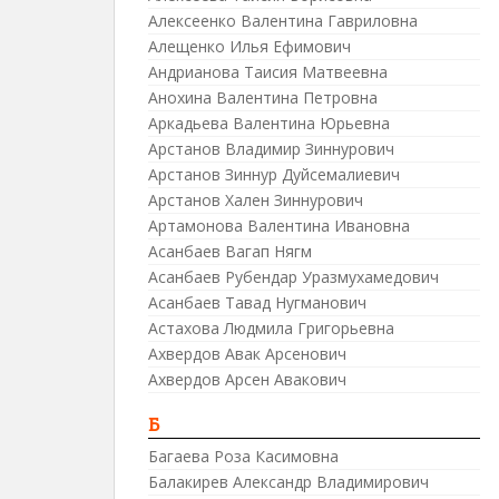
Алексеенко Валентина Гавриловна
Алещенко Илья Ефимович
Андрианова Таисия Матвеевна
Анохина Валентина Петровна
Аркадьева Валентина Юрьевна
Арстанов Владимир Зиннурович
Арстанов Зиннур Дуйсемалиевич
Арстанов Хален Зиннурович
Артамонова Валентина Ивановна
Асанбаев Вагап Нягм
Асанбаев Рубендар Уразмухамедович
Асанбаев Тавад Нугманович
Астахова Людмила Григорьевна
Ахвердов Авак Арсенович
Ахвердов Арсен Авакович
Б
Багаева Роза Касимовна
Балакирев Александр Владимирович