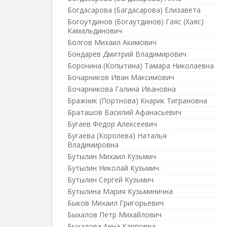
Богдасарова (Багдасарова) Елизавета
Богоутдинов (Богаутдинов) Гаяс (Хаяс)
Камальдинович
Болгов Михаил Акимович
Бондарев Дмитрий Владимирович
Боронина (Копытина) Тамара Николаевна
Бочарников Иван Максимович
Бочарникова Галина Ивановна
Бражник (Портнова) Кнарик Тиграновна
Браташов Василий Афанасьевич
Бугаев Федор Алексеевич
Бугаева (Королева) Наталья
Владимировна
Бутылин Михаил Кузьмич
Бутылин Николай Кузьмич
Бутылин Сергей Кузьмич
Бутылина Мария Кузьминична
Быков Михаил Григорьевич
Быхалов Петр Михайлович
Быхалова Анна Карповна