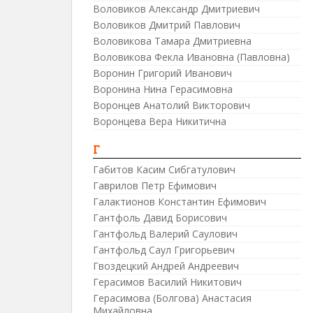
Воловиков Александр Дмитриевич
Воловиков Дмитрий Павлович
Воловикова Тамара Дмитриевна
Воловикова Фекла Ивановна (Павловна)
Воронин Григорий Иванович
Воронина Нина Герасимовна
Воронцев Анатолий Викторович
Воронцева Вера Никитична
Г
Габитов Касим Сибгатулович
Гаврилов Петр Ефимович
Галактионов Константин Ефимович
Гантфоль Давид Борисович
Гантфольд Валерий Саулович
Гантфольд Саул Григорьевич
Гвоздецкий Андрей Андреевич
Герасимов Василий Никитович
Герасимова (Болгова) Анастасия
Михайловна