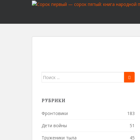
S
k
i
p
t
o
m
a
i
n
c
Поиск
o
для:
n
t
РУБРИКИ
e
n
Фронтовики
183
t
Дети войны
51
Труженики тыла
45