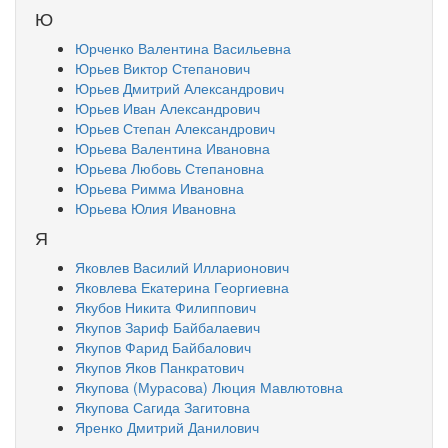
Ю
Юрченко Валентина Васильевна
Юрьев Виктор Степанович
Юрьев Дмитрий Александрович
Юрьев Иван Александрович
Юрьев Степан Александрович
Юрьева Валентина Ивановна
Юрьева Любовь Степановна
Юрьева Римма Ивановна
Юрьева Юлия Ивановна
Я
Яковлев Василий Илларионович
Яковлева Екатерина Георгиевна
Якубов Никита Филиппович
Якупов Зариф Байбалаевич
Якупов Фарид Байбалович
Якупов Яков Панкратович
Якупова (Мурасова) Люция Мавлютовна
Якупова Сагида Загитовна
Яренко Дмитрий Данилович