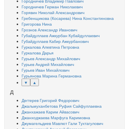
Городничев Владимир Павлович
Городничев Герман Николаевич
Горявин Николай Александрович
Гребенщикова (Косарева) Нина Константиновна
Григорова Нина
Грознов Александр Иванович
Губайдуллаев Ажкурбан Кубайдуллаевич
Губайдуллаев Кабир Ажкурбанович
Гуркалова Алевтина Петровна
Гуркалова Дарья
Гурьев Александр Михайлович
Гурьев Андрей Михайлович
Гурьев Иван Михайлович
Гурьянова Марина Германовна
▼
▲
Д
Дегтерев Григорий Федорович
Джальмуханбетова Руфия Сайфуллаевна
Джанхажаев Карим Айвасович
Джанходжаева Марфуга Каримовна
Джумагельдиев Мавлют Гали Тухтагулович