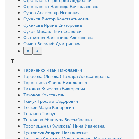
Стрельченко Григорий Андреевич
Стрельченко Надежда Вячеславовна
Суров Александр Иванович
Суханов Виктор Константинович
Суханова Ирина Викторовна
Сухов Михаил Вячеславович
Сытникова Валентина Алексеевна
Сячин Василий Дмитриевич
▼
▲
Т
Тараненко Иван Николаевич
Тарасова (Львова) Тамара Александровна
Терентьева Фаина Николаевна
Тихонов Вячеслав Викторович
Тихонов Константин
Ткачук Трофим Сидорович
Тлеков Магди Капарович
Тналиев Телеуш
Тналиева Айнагуль Бисембаевна
Торопицына (Куликова) Нина Ивановна
Тульников Андрей Пантелеевич
Тухтаров Ажахмет Меньтажиевич (Мильтажевич)