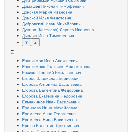
Дмитриевский Аркадий Сергеевич
Домашев Николай Тимофеевич
Донская Мария Ивановна
Донской Илья Федотович
Дубровский Иван Михайлович
Дунина (Киселева) Лариса Ивановна
Дырдин Иван Тимофеевич
▼
▲
Е
Евдокимов Иван Алексеевич
Евдокимова Гализиня Ажахметовна
Евсиков Георгий Емельянович
Егоров Владислав Борисович
Егорова Антонина Васильевна
Егорова Валентина Федоровна
Егорова Екатерина Федоровна
Ельчанинов Иван Васильевич
Еранцева Нина Михайловна
Еремеева Анна Георгиевна
Еремеева Нина Васильевна
Ершов Валентин Дмитриевич
Есетов Сагингали Джунусович