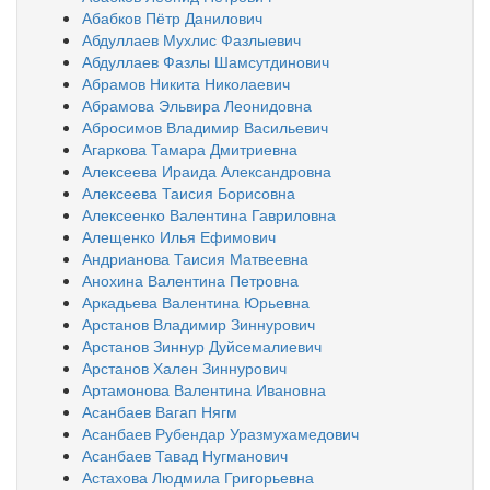
Абабков Пётр Данилович
Абдуллаев Мухлис Фазлыевич
Абдуллаев Фазлы Шамсутдинович
Абрамов Никита Николаевич
Абрамова Эльвира Леонидовна
Абросимов Владимир Васильевич
Агаркова Тамара Дмитриевна
Алексеева Ираида Александровна
Алексеева Таисия Борисовна
Алексеенко Валентина Гавриловна
Алещенко Илья Ефимович
Андрианова Таисия Матвеевна
Анохина Валентина Петровна
Аркадьева Валентина Юрьевна
Арстанов Владимир Зиннурович
Арстанов Зиннур Дуйсемалиевич
Арстанов Хален Зиннурович
Артамонова Валентина Ивановна
Асанбаев Вагап Нягм
Асанбаев Рубендар Уразмухамедович
Асанбаев Тавад Нугманович
Астахова Людмила Григорьевна