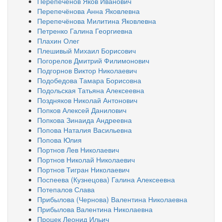
Перепечёнов Яков Иванович
Перепечёнова Анна Яковлевна
Перепечёнова Милитина Яковлевна
Петренко Галина Георгиевна
Плахин Олег
Плешивый Михаил Борисович
Погорелов Дмитрий Филимонович
Подгорнов Виктор Николаевич
Подобедова Тамара Борисовна
Подольская Татьяна Алексеевна
Поздняков Николай Антонович
Попков Алексей Данилович
Попкова Зинаида Андреевна
Попова Наталия Васильевна
Попова Юлия
Портнов Лев Николаевич
Портнов Николай Николаевич
Портнов Тигран Николаевич
Поспеева (Кузнецова) Галина Алексеевна
Потепалов Слава
Прибылова (Чернова) Валентина Николаевна
Прибылова Валентина Николаевна
Процек Леонид Ильич