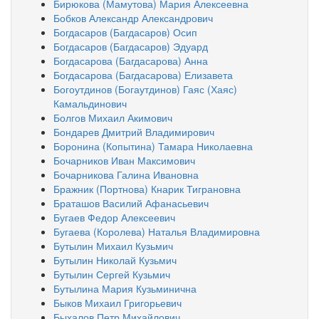
Бирюкова (Мамутова) Мария Алексеевна
Бобков Александр Александрович
Богдасаров (Багдасаров) Осип
Богдасаров (Багдасаров) Эдуард
Богдасарова (Багдасарова) Анна
Богдасарова (Багдасарова) Елизавета
Богоутдинов (Богаутдинов) Гаяс (Хаяс)
Камальдинович
Болгов Михаил Акимович
Бондарев Дмитрий Владимирович
Боронина (Копытина) Тамара Николаевна
Бочарников Иван Максимович
Бочарникова Галина Ивановна
Бражник (Портнова) Кнарик Тиграновна
Браташов Василий Афанасьевич
Бугаев Федор Алексеевич
Бугаева (Королева) Наталья Владимировна
Бутылин Михаил Кузьмич
Бутылин Николай Кузьмич
Бутылин Сергей Кузьмич
Бутылина Мария Кузьминична
Быков Михаил Григорьевич
Быхалов Петр Михайлович