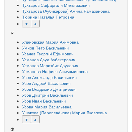
Тухтаров Сафаргали Мильтажевич
Тухтарова (Аубикерова) Амина Рамазановна
Тюрина Наталья Петровна
▼
▲
У
Улановская Мария Акимовна
Умнов Петр Васильевич
Усачев Георгий Ефимович
Усманов Дауд Аубекерович
Усманов Маратбик Даудович
Усманова Нафися Ажмукминовна
Усов Александр Васильевич
Усов Андрей Васильевич
Усов Владимир Дмитриевич
Усов Дмитрий Васильевич
Усов Иван Васильевич
Усова Мария Васильевна
Ушакова (Перепечёнова) Мария Яковлевна
▼
▲
Ф