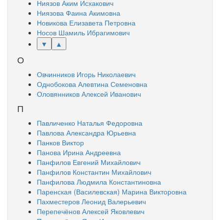
Ниязов Аким Исхакович
Ниязова Фаина Акимовна
Новикова Елизавета Петровна
Носов Шамиль Ибрагимович
▼
▲
О
Овчинников Игорь Николаевич
Однобокова Алевтина Семеновна
Оловянников Алексей Иванович
П
Павличенко Наталья Федоровна
Павлова Александра Юрьевна
Панков Виктор
Панова Ирина Андреевна
Панфилов Евгений Михайлович
Панфилов Константин Михайлович
Панфилова Людмила Константиновна
Паренская (Василевская) Марина Викторовна
Пахместеров Леонид Валерьевич
Перепечёнов Алексей Яковлевич