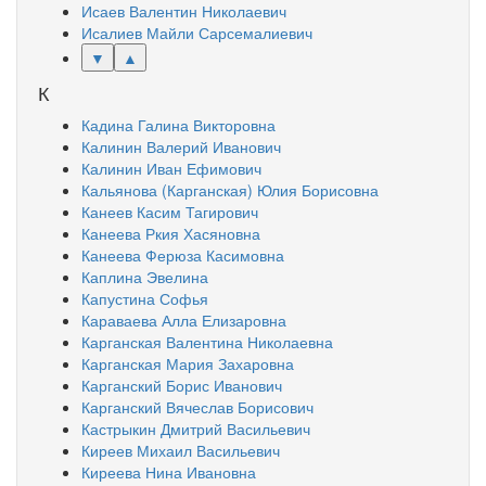
Исаев Валентин Николаевич
Исалиев Майли Сарсемалиевич
▼
▲
К
Кадина Галина Викторовна
Калинин Валерий Иванович
Калинин Иван Ефимович
Кальянова (Карганская) Юлия Борисовна
Канеев Касим Тагирович
Канеева Ркия Хасяновна
Канеева Ферюза Касимовна
Каплина Эвелина
Капустина Софья
Караваева Алла Елизаровна
Карганская Валентина Николаевна
Карганская Мария Захаровна
Карганский Борис Иванович
Карганский Вячеслав Борисович
Кастрыкин Дмитрий Васильевич
Киреев Михаил Васильевич
Киреева Нина Ивановна