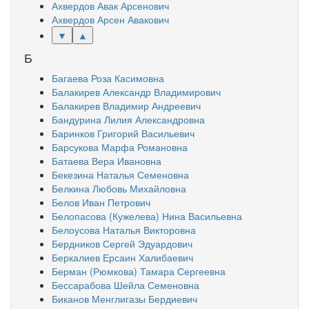
Ахвердов Авак Арсенович
Ахвердов Арсен Авакович
▼
▲
Б
Багаева Роза Касимовна
Балакирев Александр Владимирович
Балакирев Владимир Андреевич
Бандурина Лилия Александровна
Баринков Григорий Васильевич
Барсукова Марфа Романовна
Батаева Вера Ивановна
Бекезина Наталья Семеновна
Белкина Любовь Михайловна
Белов Иван Петрович
Белопасова (Кужелева) Нина Васильевна
Белоусова Наталья Викторовна
Бердников Сергей Эдуардович
Беркалиев Ерсаин Халибаевич
Берман (Рюмкова) Тамара Сергеевна
Бессарабова Шейла Семеновна
Биканов Менглигазы Бердиевич