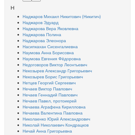
Н
Наджаров Михаил Никитович (Никитич)
Наджаров Эдуард
Наджарова Вера Яковлевна
Наджарова Полина
Наджарова Элеонора
Насипкахан Сисенгалиевна
Наумова Анна Борисовна
Наумова Евгения Фёдоровна
Недоговоров Виктор Леонтьевич
Некозырев Александр Григорьевич
Некозырев Борис Григорьевич
Нетцев Георгий Сергеевич
Нечаев Виктор Павлович
Нечаев Геннадий Павлович
Нечаев Павел, протоиерей
Нечаева Аграфена Кирилловна
Нечаева Валентина Павловна
Николаенко Юрий Александрович
Николай Николаевич Кондрацков
Ничай Анна Григорьевна