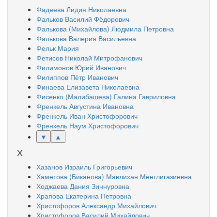
Фадеева Лидия Николаевна
Фальков Василий Фёдорович
Фалькова (Михайлова) Людмила Петровна
Фалькова Валерия Васильевна
Фельк Мария
Фетисов Николай Митрофанович
Филимонов Юрий Иванович
Филиппов Пётр Иванович
Финаева Елизавета Николаевна
Фисенко (Малибашева) Галина Гавриловна
Френкель Августина Ивановна
Френкель Иван Христофорович
Френкель Наум Христофорович
▼
▲
Х
Хазанов Израиль Григорьевич
Хаметова (Биканова) Мавлихан Менглигазиевна
Ходжаева Дания Зиннуровна
Храпова Екатерина Петровна
Христофоров Александр Михайлович
Христофоров Василий Михайлович