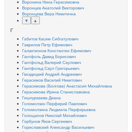
Воронина Нина Герасимовна
Воронцев Анатолий Викторович
Воронцева Вера Никитична
▼
▲
Г
Габитов Касим Сибгатулович
Гаврилов Петр Ефимович
Галактионов Константин Ефимович
Гантфоль Давид Борисович
Гантфольд Валерий Саулович
Гантфольд Саул Григорьевич
Гвоздецкий Андрей Андреевич
Герасимов Василий Никитович
Герасимова (Болгова) Анастасия Михайловна
Герасимова Ирина Станиславовна
Гишлуркаева Диана
Голомолзин Перфирий Павлович
Голомолзина Людмила Перфирьевна
Голощапов Николай Михайлович
Горбунов Яков Сергеевич
Гориславский Александр Васильевич