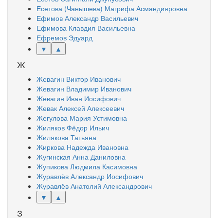
Есетова (Чанышева) Магрифа Асмандияровна
Ефимов Александр Васильевич
Ефимова Клавдия Васильевна
Ефремов Эдуард
▼
▲
Ж
Жевагин Виктор Иванович
Жевагин Владимир Иванович
Жевагин Иван Иосифович
Жевак Алексей Алексеевич
Жегулова Мария Устимовна
Жиляков Фёдор Ильич
Жилякова Татьяна
Жиркова Надежда Ивановна
Жугинская Анна Даниловна
Жупикова Людмила Касимовна
Журавлёв Александр Иосифович
Журавлёв Анатолий Александрович
▼
▲
З