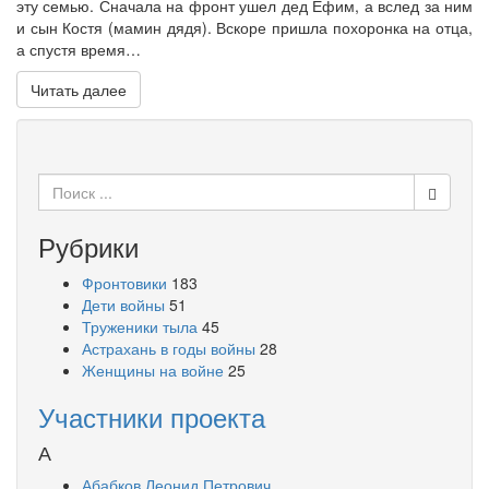
эту семью. Сначала на фронт ушел дед Ефим, а вслед за ним
и сын Костя (мамин дядя). Вскоре пришла похоронка на отца,
а спустя время…
Читать далее
Поиск
для:
Рубрики
Фронтовики
183
Дети войны
51
Труженики тыла
45
Астрахань в годы войны
28
Женщины на войне
25
Участники проекта
А
Абабков Леонид Петрович