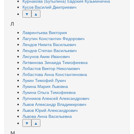
Курнакова (Бутылина) Евдокия Кузьминична
Кусов Василий Дмитриевич
▼
▲
Л
Лаврентьева Виктория
Лагутин Константин Федорович
Лендов Никита Васильевич
Лендов Степан Васильевич
Лисунов Аким Иванович
Литвинова Зинаида Тимофеевна
Лобастов Виктор Николаевич
Лобастова Анна Константиновна
Лукин Тимофей Лукич
Лукина Мария Львовна
Лукина Ольга Тимофеевна
Лупников Алексей Александрович
Львов Александр Владимирович
Львов Юрий Александрович
Львова Анна Васильевна
▼
▲
М