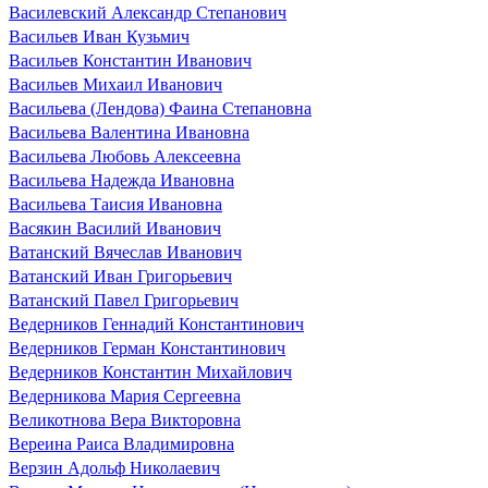
Василевский Александр Степанович
Васильев Иван Кузьмич
Васильев Константин Иванович
Васильев Михаил Иванович
Васильева (Лендова) Фаина Степановна
Васильева Валентина Ивановна
Васильева Любовь Алексеевна
Васильева Надежда Ивановна
Васильева Таисия Ивановна
Васякин Василий Иванович
Ватанский Вячеслав Иванович
Ватанский Иван Григорьевич
Ватанский Павел Григорьевич
Ведерников Геннадий Константинович
Ведерников Герман Константинович
Ведерников Константин Михайлович
Ведерникова Мария Сергеевна
Великотнова Вера Викторовна
Вереина Раиса Владимировна
Верзин Адольф Николаевич