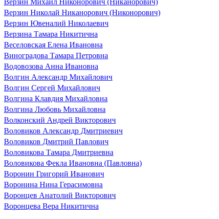
Верзин Михаил Никонорович (Никанорович)
Верзин Николай Никанорович (Никонорович)
Верзин Ювеналий Николаевич
Верзина Тамара Никитична
Веселовская Елена Ивановна
Виноградова Тамара Петровна
Водовозова Анна Ивановна
Волгин Александр Михайлович
Волгин Сергей Михайлович
Волгина Клавдия Михайловна
Волгина Любовь Михайловна
Волконский Андрей Викторович
Воловиков Александр Дмитриевич
Воловиков Дмитрий Павлович
Воловикова Тамара Дмитриевна
Воловикова Фекла Ивановна (Павловна)
Воронин Григорий Иванович
Воронина Нина Герасимовна
Воронцев Анатолий Викторович
Воронцева Вера Никитична