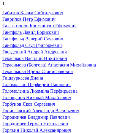
Г
Габитов Касим Сибгатулович
Гаврилов Петр Ефимович
Галактионов Константин Ефимович
Гантфоль Давид Борисович
Гантфольд Валерий Саулович
Гантфольд Саул Григорьевич
Гвоздецкий Андрей Андреевич
Герасимов Василий Никитович
Герасимова (Болгова) Анастасия Михайловна
Герасимова Ирина Станиславовна
Гишлуркаева Диана
Голомолзин Перфирий Павлович
Голомолзина Людмила Перфирьевна
Голощапов Николай Михайлович
Горбунов Яков Сергеевич
Гориславский Александр Васильевич
Городничев Владимир Павлович
Городничев Герман Николаевич
Горявин Николай Александрович