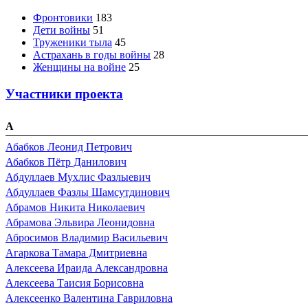
Фронтовики
183
Дети войны
51
Труженики тыла
45
Астрахань в годы войны
28
Женщины на войне
25
Участники проекта
А
Абабков Леонид Петрович
Абабков Пётр Данилович
Абдуллаев Мухлис Фазлыевич
Абдуллаев Фазлы Шамсутдинович
Абрамов Никита Николаевич
Абрамова Эльвира Леонидовна
Абросимов Владимир Васильевич
Агаркова Тамара Дмитриевна
Алексеева Ираида Александровна
Алексеева Таисия Борисовна
Алексеенко Валентина Гавриловна