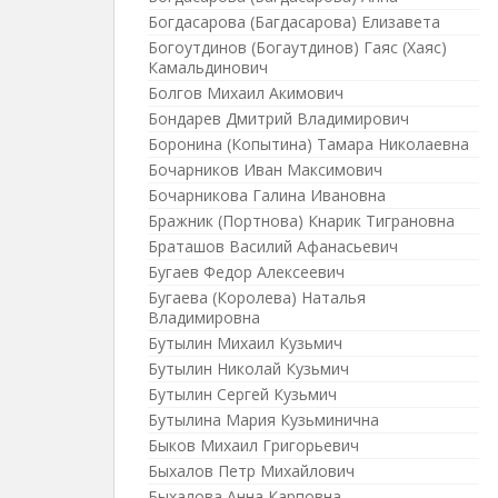
Богдасарова (Багдасарова) Елизавета
Богоутдинов (Богаутдинов) Гаяс (Хаяс)
Камальдинович
Болгов Михаил Акимович
Бондарев Дмитрий Владимирович
Боронина (Копытина) Тамара Николаевна
Бочарников Иван Максимович
Бочарникова Галина Ивановна
Бражник (Портнова) Кнарик Тиграновна
Браташов Василий Афанасьевич
Бугаев Федор Алексеевич
Бугаева (Королева) Наталья
Владимировна
Бутылин Михаил Кузьмич
Бутылин Николай Кузьмич
Бутылин Сергей Кузьмич
Бутылина Мария Кузьминична
Быков Михаил Григорьевич
Быхалов Петр Михайлович
Быхалова Анна Карповна