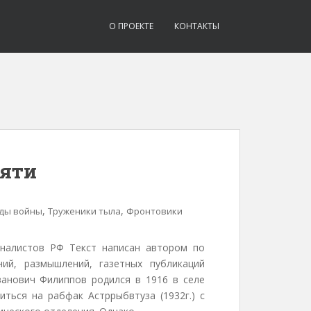
О ПРОЕКТЕ
КОНТАКТЫ
мяти
,
,
оды войны
Труженики тыла
Фронтовики
налистов РФ Текст написан автором по
ий, размышлений, газетных публикаций
анович Филиппов родился в 1916 в селе
иться на рабфак Астррыбвтуза (1932г.) с