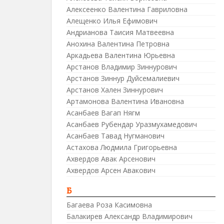
Алексеенко Валентина Гавриловна
Алещенко Илья Ефимович
Андрианова Таисия Матвеевна
Анохина Валентина Петровна
Аркадьева Валентина Юрьевна
Арстанов Владимир Зиннурович
Арстанов Зиннур Дуйсемалиевич
Арстанов Хален Зиннурович
Артамонова Валентина Ивановна
Асанбаев Вагап Нягм
Асанбаев Рубендар Уразмухамедович
Асанбаев Тавад Нугманович
Астахова Людмила Григорьевна
Ахвердов Авак Арсенович
Ахвердов Арсен Авакович
Б
Багаева Роза Касимовна
Балакирев Александр Владимирович