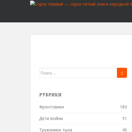
S
k
i
p
t
o
m
a
i
n
c
Поиск
o
для:
n
t
РУБРИКИ
e
n
Фронтовики
183
t
Дети войны
51
Труженики тыла
45