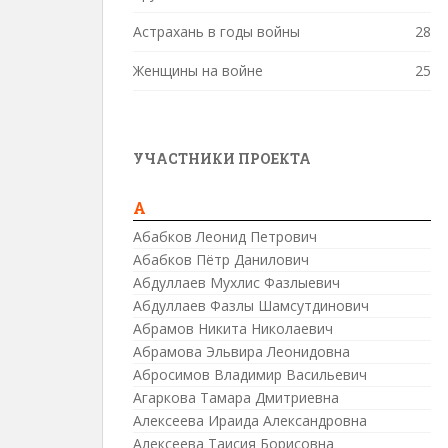
Астрахань в годы войны
28
Женщины на войне
25
УЧАСТНИКИ ПРОЕКТА
А
Абабков Леонид Петрович
Абабков Пётр Данилович
Абдуллаев Мухлис Фазлыевич
Абдуллаев Фазлы Шамсутдинович
Абрамов Никита Николаевич
Абрамова Эльвира Леонидовна
Абросимов Владимир Васильевич
Агаркова Тамара Дмитриевна
Алексеева Ираида Александровна
Алексеева Таисия Борисовна