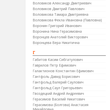
Воловиков Александр Дмитриевич
Воловиков Дмитрий Павлович
Воловикова Тамара Дмитриевна
Воловикова Фекла Ивановна (Павловна)
Воронин Григорий Иванович
Воронина Нина Герасимовна
Воронцев Анатолий Викторович
Воронцева Вера Никитична
Г
Габитов Касим Сибгатулович
Гаврилов Петр Ефимович
Галактионов Константин Ефимович
Гантфоль Давид Борисович
Гантфольд Валерий Саулович
Гантфольд Саул Григорьевич
Гвоздецкий Андрей Андреевич
Герасимов Василий Никитович
Герасимова (Болгова) Анастасия
Михайловна