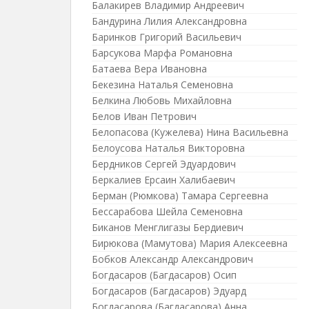
Балакирев Владимир Андреевич
Бандурина Лилия Александровна
Баринков Григорий Васильевич
Барсукова Марфа Романовна
Батаева Вера Ивановна
Бекезина Наталья Семеновна
Белкина Любовь Михайловна
Белов Иван Петрович
Белопасова (Кужелева) Нина Васильевна
Белоусова Наталья Викторовна
Бердников Сергей Эдуардович
Беркалиев Ерсаин Халибаевич
Берман (Рюмкова) Тамара Сергеевна
Бессарабова Шейла Семеновна
Биканов Менглигазы Бердиевич
Бирюкова (Мамутова) Мария Алексеевна
Бобков Александр Александрович
Богдасаров (Багдасаров) Осип
Богдасаров (Багдасаров) Эдуард
Богдасарова (Багдасарова) Анна