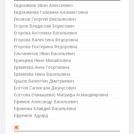
Евдокимов Иван Алексеевич
Евдокимова Гализиня Ажахметовна
Евсиков Георгий Емельянович
Егоров Владислав Борисович
Егорова Антонина Васильевна
Егорова Валентина Федоровна
Егорова Екатерина Федоровна
Ельчанинов Иван Васильевич
Еранцева Нина Михайловна
Еремеева Анна Георгиевна
Еремеева Нина Васильевна
Ершов Валентин Дмитриевич
Есетов Сагингали Джунусович
Есетова (Чанышева) Магрифа Асмандияровна
Ефимов Александр Васильевич
Ефимова Клавдия Васильевна
Ефремов Эдуард
Ж