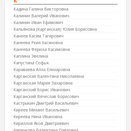
К
Кадина Галина Викторовна
Калинин Валерий Иванович
Калинин Иван Ефимович
Кальянова (Карганская) Юлия Борисовна
Канеев Касим Тагирович
Канеева Ркия Хасяновна
Канеева Ферюза Касимовна
Каплина Эвелина
Капустина Софья
Караваева Алла Елизаровна
Карганская Валентина Николаевна
Карганская Мария Захаровна
Карганский Борис Иванович
Карганский Вячеслав Борисович
Кастрыкин Дмитрий Васильевич
Киреев Михаил Васильевич
Киреева Нина Ивановна
Кириллов Яков Дмитриевич
Киричкова Валентина Павловна