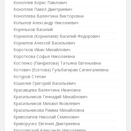
Коноплев Борис Павлович
Коноплев Павел Дмитриевич
Коноплева Валентина Викторовна
Копылов Александр Николаевич
Кореньков Василий
Корнилов (Корнилаев) Василий Федорович
Корнилов Алексей Васильевич
Коротков Иван Михайлович
Короткова Софья Николаевна
Костенко (Панфилова) Татьяна Евгеньевна
Котович (Есетова) Гульбагирам Сагингалиевна
Котуров Степан
Кошелев Григорий Васильевич
Красавцева Валентина Ивановна
Красильников Геннадий Михайлович
Красильников Михаил Яковлевич
Красильникова Римма Михайловна
Криволапов Николай Семенович
Криворучко Евгения Дмитриевна
Крутоярский Александр Николаевич