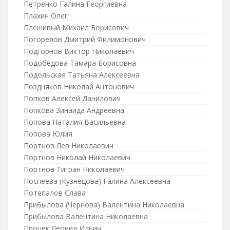
Петренко Галина Георгиевна
Плахин Олег
Плешивый Михаил Борисович
Погорелов Дмитрий Филимонович
Подгорнов Виктор Николаевич
Подобедова Тамара Борисовна
Подольская Татьяна Алексеевна
Поздняков Николай Антонович
Попков Алексей Данилович
Попкова Зинаида Андреевна
Попова Наталия Васильевна
Попова Юлия
Портнов Лев Николаевич
Портнов Николай Николаевич
Портнов Тигран Николаевич
Поспеева (Кузнецова) Галина Алексеевна
Потепалов Слава
Прибылова (Чернова) Валентина Николаевна
Прибылова Валентина Николаевна
Процек Леонид Ильич