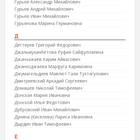
Гурьев Александр Михайлович
Гурьев Андрей Михайлович
Гурьев Иван Михайлович
Гурьянова Марина Германовна
Д
Дегтерев Григорий Федорович
Джальмуханбетова Руфия Сайфуллаевна
Джанхажаев Карим Айвасович
Джанходжаева Марфуга Каримовна
Джумагельдиев Мавлют Гали Тухтагулович
Дмитриевский Аркадий Сергеевич
Домашев Николай Тимофеевич
Донская Мария Ивановна
Донской Илья Федотович
Дубровский Иван Михайлович
Дунина (Киселева) Лариса Ивановна
Дырдин Иван Тимофеевич
Е