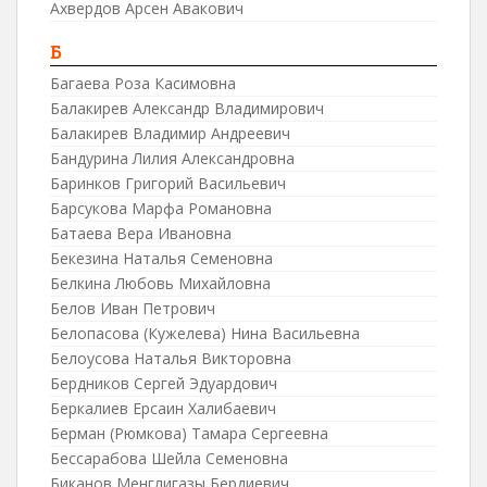
Ахвердов Арсен Авакович
Б
Багаева Роза Касимовна
Балакирев Александр Владимирович
Балакирев Владимир Андреевич
Бандурина Лилия Александровна
Баринков Григорий Васильевич
Барсукова Марфа Романовна
Батаева Вера Ивановна
Бекезина Наталья Семеновна
Белкина Любовь Михайловна
Белов Иван Петрович
Белопасова (Кужелева) Нина Васильевна
Белоусова Наталья Викторовна
Бердников Сергей Эдуардович
Беркалиев Ерсаин Халибаевич
Берман (Рюмкова) Тамара Сергеевна
Бессарабова Шейла Семеновна
Биканов Менглигазы Бердиевич