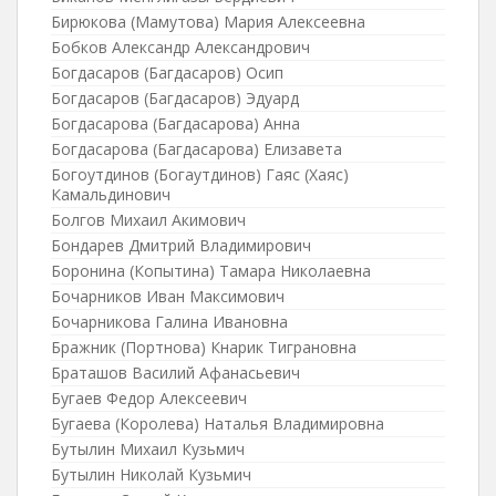
Бирюкова (Мамутова) Мария Алексеевна
Бобков Александр Александрович
Богдасаров (Багдасаров) Осип
Богдасаров (Багдасаров) Эдуард
Богдасарова (Багдасарова) Анна
Богдасарова (Багдасарова) Елизавета
Богоутдинов (Богаутдинов) Гаяс (Хаяс)
Камальдинович
Болгов Михаил Акимович
Бондарев Дмитрий Владимирович
Боронина (Копытина) Тамара Николаевна
Бочарников Иван Максимович
Бочарникова Галина Ивановна
Бражник (Портнова) Кнарик Тиграновна
Браташов Василий Афанасьевич
Бугаев Федор Алексеевич
Бугаева (Королева) Наталья Владимировна
Бутылин Михаил Кузьмич
Бутылин Николай Кузьмич