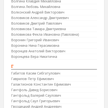
Волгина Клавдия Михайловна
Волгина Любовь Михайловна
Волконский Андрей Викторович
Воловиков Александр Дмитриевич
Воловиков Дмитрий Павлович
Воловикова Тамара Дмитриевна
Воловикова Фекла Ивановна (Павловна)
Воронин Григорий Иванович
Воронина Нина Герасимовна
Воронцев Анатолий Викторович
Воронцева Вера Никитична
Г
Габитов Касим Сибгатулович
Гаврилов Петр Ефимович
Галактионов Константин Ефимович
Гантфоль Давид Борисович
Гантфольд Валерий Саулович
Гантфольд Саул Григорьевич
Гвоздецкий Андрей Андреевич