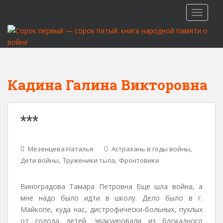
S
TOGGLE
k
i
p
t
o
m
Кадина Галина Викторовна
a
i
n
***
c
o
n
,
Мезенцева Наталья
Астрахань в годы войны
t
,
,
Дети войны
Труженики тыла
Фронтовики
e
n
Виноградова Тамара Петровна Еще шла война, а
t
мне надо было идти в школу. Дело было в г.
Майкопе, куда нас, дистрофически-больных, пух­лых
от голода детей, эвакуировали из блокадного