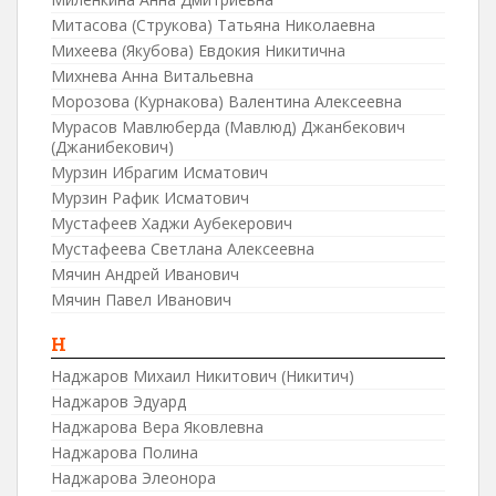
Митасова (Струкова) Татьяна Николаевна
Михеева (Якубова) Евдокия Никитична
Михнева Анна Витальевна
Морозова (Курнакова) Валентина Алексеевна
Мурасов Мавлюберда (Мавлюд) Джанбекович
(Джанибекович)
Мурзин Ибрагим Исматович
Мурзин Рафик Исматович
Мустафеев Хаджи Аубекерович
Мустафеева Светлана Алексеевна
Мячин Андрей Иванович
Мячин Павел Иванович
Н
Наджаров Михаил Никитович (Никитич)
Наджаров Эдуард
Наджарова Вера Яковлевна
Наджарова Полина
Наджарова Элеонора