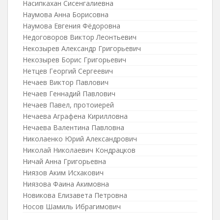
Насипкахан Сисенгалиевна
Наумова Анна Борисовна
Наумова Евгения Фёдоровна
Недоговоров Виктор Леонтьевич
Некозырев Александр Григорьевич
Некозырев Борис Григорьевич
Нетцев Георгий Сергеевич
Нечаев Виктор Павлович
Нечаев Геннадий Павлович
Нечаев Павел, протоиерей
Нечаева Аграфена Кирилловна
Нечаева Валентина Павловна
Николаенко Юрий Александрович
Николай Николаевич Кондрацков
Ничай Анна Григорьевна
Ниязов Аким Исхакович
Ниязова Фаина Акимовна
Новикова Елизавета Петровна
Носов Шамиль Ибрагимович