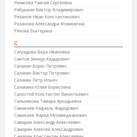
Рюмкова Таисия Сергеевна
Рябушкин Виктор Владимирович
Рязанов Иван Константинович
Рязанова Александра Фоминична
Ряхова Екатерина
С
Саградова Вера Ивановна
Саитов Зиннур Кадырович
Салакин Борис Петрович
Салакин Виктор Петрович
Салакин Петр Ильич
Салакина Юлия Борисовна
Салостей Константин Викентьевич
Сальникова Тамара Аркадьевна
Самакаев Рафаэль Фаридович
Самакаев Фарид Мухамеджанович
Самарин Александр Алексеевич
Самарин Алексей Александрович
Самарин Константин Алексеевич