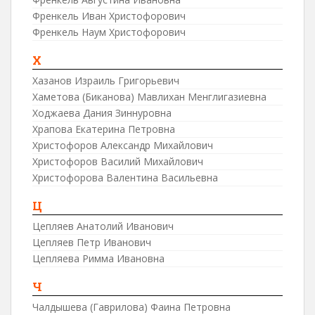
Френкель Иван Христофорович
Френкель Наум Христофорович
Х
Хазанов Израиль Григорьевич
Хаметова (Биканова) Мавлихан Менглигазиевна
Ходжаева Дания Зиннуровна
Храпова Екатерина Петровна
Христофоров Александр Михайлович
Христофоров Василий Михайлович
Христофорова Валентина Васильевна
Ц
Цепляев Анатолий Иванович
Цепляев Петр Иванович
Цепляева Римма Ивановна
Ч
Чалдышева (Гаврилова) Фаина Петровна