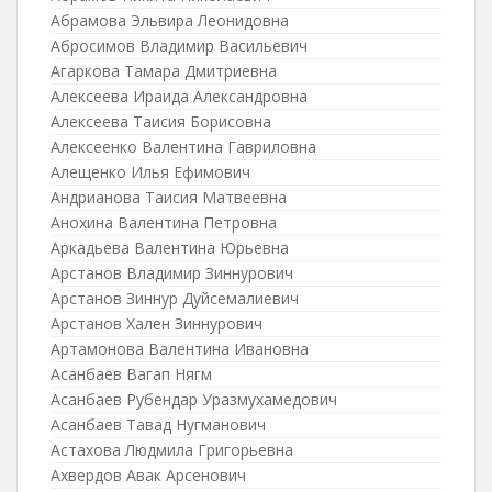
Абрамова Эльвира Леонидовна
Абросимов Владимир Васильевич
Агаркова Тамара Дмитриевна
Алексеева Ираида Александровна
Алексеева Таисия Борисовна
Алексеенко Валентина Гавриловна
Алещенко Илья Ефимович
Андрианова Таисия Матвеевна
Анохина Валентина Петровна
Аркадьева Валентина Юрьевна
Арстанов Владимир Зиннурович
Арстанов Зиннур Дуйсемалиевич
Арстанов Хален Зиннурович
Артамонова Валентина Ивановна
Асанбаев Вагап Нягм
Асанбаев Рубендар Уразмухамедович
Асанбаев Тавад Нугманович
Астахова Людмила Григорьевна
Ахвердов Авак Арсенович