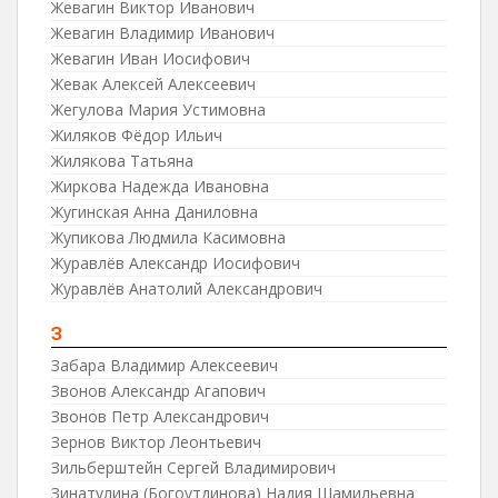
Жевагин Виктор Иванович
Жевагин Владимир Иванович
Жевагин Иван Иосифович
Жевак Алексей Алексеевич
Жегулова Мария Устимовна
Жиляков Фёдор Ильич
Жилякова Татьяна
Жиркова Надежда Ивановна
Жугинская Анна Даниловна
Жупикова Людмила Касимовна
Журавлёв Александр Иосифович
Журавлёв Анатолий Александрович
З
Забара Владимир Алексеевич
Звонов Александр Агапович
Звонов Петр Александрович
Зернов Виктор Леонтьевич
Зильберштейн Сергей Владимирович
Зинатулина (Богоутдинова) Надия Шамильевна