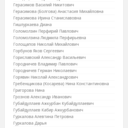
Герасимов Василий Никитович
Герасимова (Болгова) Анастасия Михайловна
Герасимова Ирина Станиславовна
Гишлуркаева Диана
Голомолзин Перфирий Павлович
Голомолзина Людмила Перфирьевна
Голощапов Николай Михайлович
Горбунов Яков Сергеевич
Гориславский Александр Васильевич
Городничев Владимир Павлович
Городничев Герман Николаевич
Горявин Николай Александрович
Гребенщикова (Косарева) Нина Константиновна
Григорова Нина
Грознов Александр Иванович
Губайдуллаев Ажкурбан Кубайдуллаевич
Губайдуллаев Кабир Ажкурбанович
Гуркалова Алевтина Петровна
Гуркалова Дарья