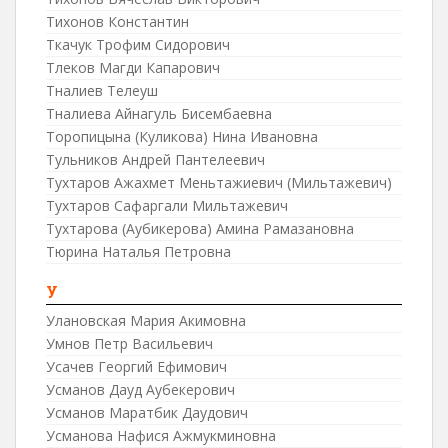
Тихонов Константин
Ткачук Трофим Сидорович
Тлеков Магди Капарович
Тналиев Телеуш
Тналиева Айнагуль Бисембаевна
Торопицына (Куликова) Нина Ивановна
Тульников Андрей Пантелеевич
Тухтаров Ажахмет Меньтажиевич (Мильтажевич)
Тухтаров Сафаргали Мильтажевич
Тухтарова (Аубикерова) Амина Рамазановна
Тюрина Наталья Петровна
У
Улановская Мария Акимовна
Умнов Петр Васильевич
Усачев Георгий Ефимович
Усманов Дауд Аубекерович
Усманов Маратбик Даудович
Усманова Нафися Ажмукминовна