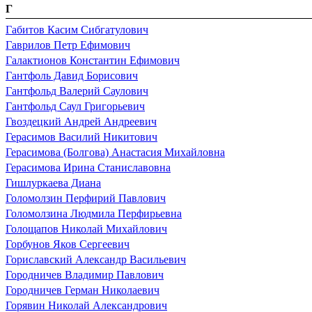
Г
Габитов Касим Сибгатулович
Гаврилов Петр Ефимович
Галактионов Константин Ефимович
Гантфоль Давид Борисович
Гантфольд Валерий Саулович
Гантфольд Саул Григорьевич
Гвоздецкий Андрей Андреевич
Герасимов Василий Никитович
Герасимова (Болгова) Анастасия Михайловна
Герасимова Ирина Станиславовна
Гишлуркаева Диана
Голомолзин Перфирий Павлович
Голомолзина Людмила Перфирьевна
Голощапов Николай Михайлович
Горбунов Яков Сергеевич
Гориславский Александр Васильевич
Городничев Владимир Павлович
Городничев Герман Николаевич
Горявин Николай Александрович