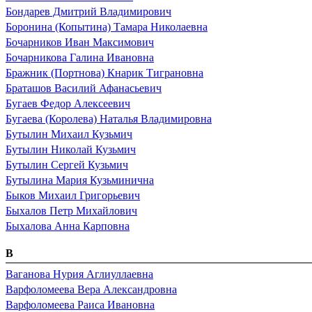
Бондарев Дмитрий Владимирович
Боронина (Копытина) Тамара Николаевна
Бочарников Иван Максимович
Бочарникова Галина Ивановна
Бражник (Портнова) Кнарик Тиграновна
Браташов Василий Афанасьевич
Бугаев Федор Алексеевич
Бугаева (Королева) Наталья Владимировна
Бутылин Михаил Кузьмич
Бутылин Николай Кузьмич
Бутылин Сергей Кузьмич
Бутылина Мария Кузьминична
Быков Михаил Григорьевич
Быхалов Петр Михайлович
Быхалова Анна Карповна
В
Ваганова Нурия Аглиуллаевна
Варфоломеева Вера Александровна
Варфоломеева Раиса Ивановна