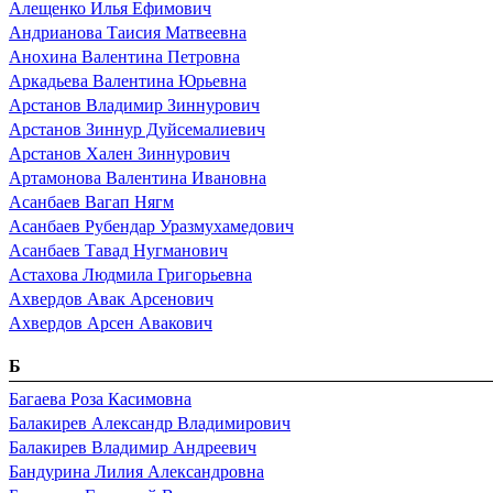
Алещенко Илья Ефимович
Андрианова Таисия Матвеевна
Анохина Валентина Петровна
Аркадьева Валентина Юрьевна
Арстанов Владимир Зиннурович
Арстанов Зиннур Дуйсемалиевич
Арстанов Хален Зиннурович
Артамонова Валентина Ивановна
Асанбаев Вагап Нягм
Асанбаев Рубендар Уразмухамедович
Асанбаев Тавад Нугманович
Астахова Людмила Григорьевна
Ахвердов Авак Арсенович
Ахвердов Арсен Авакович
Б
Багаева Роза Касимовна
Балакирев Александр Владимирович
Балакирев Владимир Андреевич
Бандурина Лилия Александровна