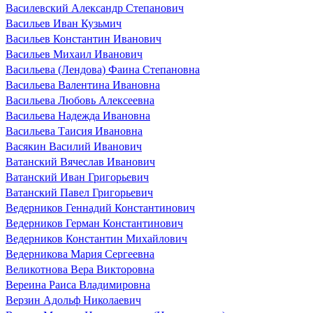
Василевский Александр Степанович
Васильев Иван Кузьмич
Васильев Константин Иванович
Васильев Михаил Иванович
Васильева (Лендова) Фаина Степановна
Васильева Валентина Ивановна
Васильева Любовь Алексеевна
Васильева Надежда Ивановна
Васильева Таисия Ивановна
Васякин Василий Иванович
Ватанский Вячеслав Иванович
Ватанский Иван Григорьевич
Ватанский Павел Григорьевич
Ведерников Геннадий Константинович
Ведерников Герман Константинович
Ведерников Константин Михайлович
Ведерникова Мария Сергеевна
Великотнова Вера Викторовна
Вереина Раиса Владимировна
Верзин Адольф Николаевич