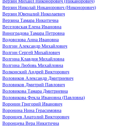
Верзин Михаил Никонорович (Никанорович)
Верзин Николай Никанорович (Никонорович)
Верзин Ювеналий Николаевич
Верзина Тамара Никитична
Веселовская Елена Ивановна
Виноградова Тамара Петровна
Водовозова Анна Ивановна
Волгин Александр Михайлович
Волгин Сергей Михайлович
Волгина Клавдия Михайловна
Волгина Любовь Михайловна
Волконский Андрей Викторович
Воловиков Александр Дмитриевич
Воловиков Дмитрий Павлович
Воловикова Тамара Дмитриевна
Воловикова Фекла Ивановна (Павловна)
Воронин Григорий Иванович
Воронина Нина Герасимовна
Воронцев Анатолий Викторович
Воронцева Вера Никитична