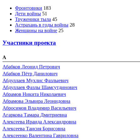
Фронтовики
183
Дети войны
51
Труженики тыла
45
Астрахань в годы войны
28
Женщины на войне
25
Участники проекта
А
Абабков Леонид Петрович
Абабков Пётр Данилович
Абдуллаев Мухлис Фазлыевич
Абдуллаев Фазлы Шамсутдинович
Абрамов Никита Николаевич
Абрамова Эльвира Леонидовна
Абросимов Владимир Васильевич
Агаркова Тамара Дмитриевна
Алексеева Ираида Александровна
Алексеева Таисия Борисовна
Алексеенко Валентина Гавриловна