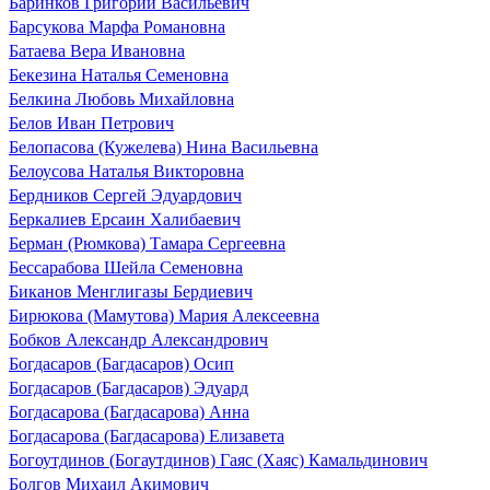
Баринков Григорий Васильевич
Барсукова Марфа Романовна
Батаева Вера Ивановна
Бекезина Наталья Семеновна
Белкина Любовь Михайловна
Белов Иван Петрович
Белопасова (Кужелева) Нина Васильевна
Белоусова Наталья Викторовна
Бердников Сергей Эдуардович
Беркалиев Ерсаин Халибаевич
Берман (Рюмкова) Тамара Сергеевна
Бессарабова Шейла Семеновна
Биканов Менглигазы Бердиевич
Бирюкова (Мамутова) Мария Алексеевна
Бобков Александр Александрович
Богдасаров (Багдасаров) Осип
Богдасаров (Багдасаров) Эдуард
Богдасарова (Багдасарова) Анна
Богдасарова (Багдасарова) Елизавета
Богоутдинов (Богаутдинов) Гаяс (Хаяс) Камальдинович
Болгов Михаил Акимович