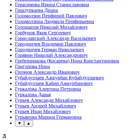
Герасимова Ирина Станиславовна
Гишлуркаева Диана
Голомолзин Перфирий Павлович
Голомолзина Людмила Перфирьевна
Голощапов Николай Михайлович
Горбунов Яков Сергеевич
Гориславский Александр Васильевич
Городничев Владимир Павлович
Городничев Герман Николаевич
Горявин Николай Александрович
Гребенщикова (Косарева) Нина Константиновна
Григорова Нина
Грознов Александр Иванович
Губайдуллаев Ажкурбан Кубайдуллаевич
Губайдуллаев Кабир Ажкурбанович
Гуркалова Алевтина Петровна
Гуркалова Дарья
Гурьев Александр Михайлович
Гурьев Андрей Михайлович
Гурьев Иван Михайлович
Гурьянова Марина Германовна
▼
▲
Д