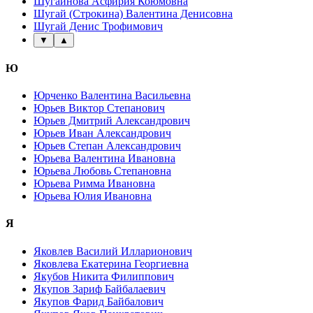
Шугаинова Асфирия Коюмовна
Шугай (Строкина) Валентина Денисовна
Шугай Денис Трофимович
▼
▲
Ю
Юрченко Валентина Васильевна
Юрьев Виктор Степанович
Юрьев Дмитрий Александрович
Юрьев Иван Александрович
Юрьев Степан Александрович
Юрьева Валентина Ивановна
Юрьева Любовь Степановна
Юрьева Римма Ивановна
Юрьева Юлия Ивановна
Я
Яковлев Василий Илларионович
Яковлева Екатерина Георгиевна
Якубов Никита Филиппович
Якупов Зариф Байбалаевич
Якупов Фарид Байбалович