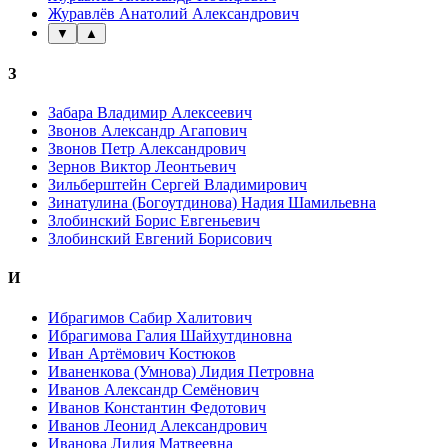
Журавлёв Анатолий Александрович
▼
▲
З
Забара Владимир Алексеевич
Звонов Александр Агапович
Звонов Петр Александрович
Зернов Виктор Леонтьевич
Зильберштейн Сергей Владимирович
Зинатулина (Богоутдинова) Надия Шамильевна
Злобинский Борис Евгеньевич
Злобинский Евгений Борисович
И
Ибрагимов Сабир Халитович
Ибрагимова Галия Шайхутдиновна
Иван Артёмович Костюков
Иваненкова (Умнова) Лидия Петровна
Иванов Александр Семёнович
Иванов Константин Федотович
Иванов Леонид Александрович
Иванова Лидия Матвеевна