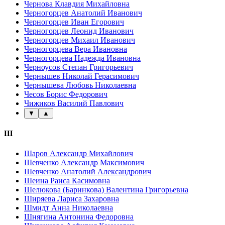
Чернова Клавдия Михайловна
Черногорцев Анатолий Иванович
Черногорцев Иван Егорович
Черногорцев Леонид Иванович
Черногорцев Михаил Иванович
Черногорцева Вера Ивановна
Черногорцева Надежда Ивановна
Черноусов Степан Григорьевич
Чернышев Николай Герасимович
Чернышева Любовь Николаевна
Чесов Борис Федорович
Чижиков Василий Павлович
▼
▲
Ш
Шаров Александр Михайлович
Шевченко Александр Максимович
Шевченко Анатолий Александрович
Шеина Раиса Касимовна
Шелюкова (Баринкова) Валентина Григорьевна
Ширяева Лариса Захаровна
Шмидт Анна Николаевна
Шнягина Антонина Федоровна