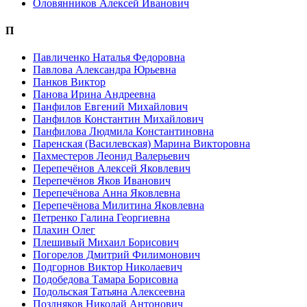
Оловянников Алексей Иванович
П
Павличенко Наталья Федоровна
Павлова Александра Юрьевна
Панков Виктор
Панова Ирина Андреевна
Панфилов Евгений Михайлович
Панфилов Константин Михайлович
Панфилова Людмила Константиновна
Паренская (Василевская) Марина Викторовна
Пахместеров Леонид Валерьевич
Перепечёнов Алексей Яковлевич
Перепечёнов Яков Иванович
Перепечёнова Анна Яковлевна
Перепечёнова Милитина Яковлевна
Петренко Галина Георгиевна
Плахин Олег
Плешивый Михаил Борисович
Погорелов Дмитрий Филимонович
Подгорнов Виктор Николаевич
Подобедова Тамара Борисовна
Подольская Татьяна Алексеевна
Поздняков Николай Антонович