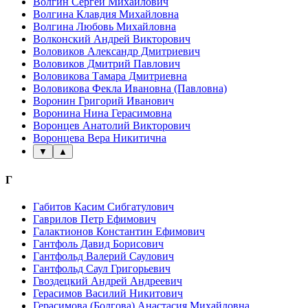
Волгин Сергей Михайлович
Волгина Клавдия Михайловна
Волгина Любовь Михайловна
Волконский Андрей Викторович
Воловиков Александр Дмитриевич
Воловиков Дмитрий Павлович
Воловикова Тамара Дмитриевна
Воловикова Фекла Ивановна (Павловна)
Воронин Григорий Иванович
Воронина Нина Герасимовна
Воронцев Анатолий Викторович
Воронцева Вера Никитична
▼
▲
Г
Габитов Касим Сибгатулович
Гаврилов Петр Ефимович
Галактионов Константин Ефимович
Гантфоль Давид Борисович
Гантфольд Валерий Саулович
Гантфольд Саул Григорьевич
Гвоздецкий Андрей Андреевич
Герасимов Василий Никитович
Герасимова (Болгова) Анастасия Михайловна