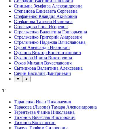
Солодкий Василий Павлович
Спицына Земфира Александровна
Степанова Елизавета Сергеевна
Стефаненко Клавдия Акимовна
Стефанова Татьяна Ивановна
Стрельцова Рона Игоревна
Стрельченко Валентина Григорьевна
Стрельченко Григорий Андреевич
Стрельченко Надежда Вячеславовна
Суров Александр Иванович
Суханов Виктор Константинович
Суханова Ирина Викторовна
Сухов Михаил Вячеславович
Сытникова Валентина Алексеевна
Сячин Василий Дмитриевич
▼
▲
Т
Тараненко Иван Николаевич
Тарасова (Львова) Тамара Александровна
Терентьева Фаина Николаевна
Тихонов Вячеслав Викторович
Тихонов Константин
Ткачук Трофим Сидорович