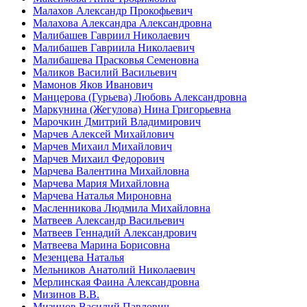
Малахов Александр Прокофьевич
Малахова Александра Александровна
Малибашев Гавриил Николаевич
Малибашев Гавриила Николаевич
Малибашева Прасковья Семеновна
Маликов Василий Васильевич
Мамонов Яков Иванович
Манцерова (Гурьева) Любовь Александровна
Маркунина (Жегулова) Нина Григорьевна
Марочкин Дмитрий Владимирович
Марчев Алексей Михайлович
Марчев Михаил Михайлович
Марчев Михаил Федорович
Марчева Валентина Михайловна
Марчева Мария Михайловна
Марчева Наталья Мироновна
Масленникова Людмила Михайловна
Матвеев Александр Васильевич
Матвеев Геннадий Александрович
Матвеева Марина Борисовна
Мезенцева Наталья
Мельников Анатолий Николаевич
Мерлинская Фаина Александровна
Мизинов В.В.
Мизинов Василий Павлович