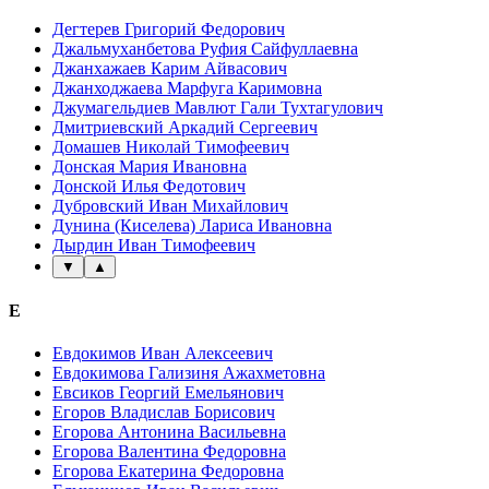
Дегтерев Григорий Федорович
Джальмуханбетова Руфия Сайфуллаевна
Джанхажаев Карим Айвасович
Джанходжаева Марфуга Каримовна
Джумагельдиев Мавлют Гали Тухтагулович
Дмитриевский Аркадий Сергеевич
Домашев Николай Тимофеевич
Донская Мария Ивановна
Донской Илья Федотович
Дубровский Иван Михайлович
Дунина (Киселева) Лариса Ивановна
Дырдин Иван Тимофеевич
▼
▲
Е
Евдокимов Иван Алексеевич
Евдокимова Гализиня Ажахметовна
Евсиков Георгий Емельянович
Егоров Владислав Борисович
Егорова Антонина Васильевна
Егорова Валентина Федоровна
Егорова Екатерина Федоровна