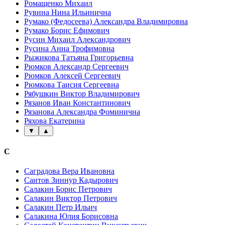
Ромащенко Михаил
Рувина Нина Ильинична
Румако (Федосеева) Александра Владимировна
Румако Борис Ефимович
Русин Михаил Александрович
Русина Анна Трофимовна
Рыжикова Татьяна Григорьевна
Рюмков Александр Сергеевич
Рюмков Алексей Сергеевич
Рюмкова Таисия Сергеевна
Рябушкин Виктор Владимирович
Рязанов Иван Константинович
Рязанова Александра Фоминична
Ряхова Екатерина
▼
▲
С
Саградова Вера Ивановна
Саитов Зиннур Кадырович
Салакин Борис Петрович
Салакин Виктор Петрович
Салакин Петр Ильич
Салакина Юлия Борисовна