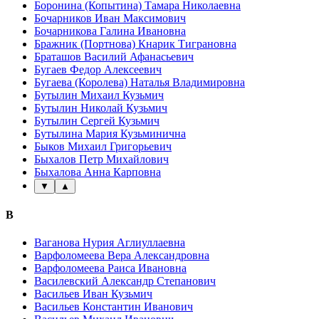
Боронина (Копытина) Тамара Николаевна
Бочарников Иван Максимович
Бочарникова Галина Ивановна
Бражник (Портнова) Кнарик Тиграновна
Браташов Василий Афанасьевич
Бугаев Федор Алексеевич
Бугаева (Королева) Наталья Владимировна
Бутылин Михаил Кузьмич
Бутылин Николай Кузьмич
Бутылин Сергей Кузьмич
Бутылина Мария Кузьминична
Быков Михаил Григорьевич
Быхалов Петр Михайлович
Быхалова Анна Карповна
▼
▲
В
Ваганова Нурия Аглиуллаевна
Варфоломеева Вера Александровна
Варфоломеева Раиса Ивановна
Василевский Александр Степанович
Васильев Иван Кузьмич
Васильев Константин Иванович