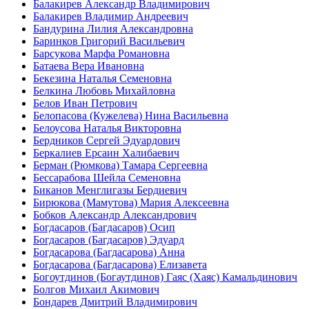
Балакирев Александр Владимирович
Балакирев Владимир Андреевич
Бандурина Лилия Александровна
Баринков Григорий Васильевич
Барсукова Марфа Романовна
Батаева Вера Ивановна
Бекезина Наталья Семеновна
Белкина Любовь Михайловна
Белов Иван Петрович
Белопасова (Кужелева) Нина Васильевна
Белоусова Наталья Викторовна
Бердников Сергей Эдуардович
Беркалиев Ерсаин Халибаевич
Берман (Рюмкова) Тамара Сергеевна
Бессарабова Шейла Семеновна
Биканов Менглигазы Бердиевич
Бирюкова (Мамутова) Мария Алексеевна
Бобков Александр Александрович
Богдасаров (Багдасаров) Осип
Богдасаров (Багдасаров) Эдуард
Богдасарова (Багдасарова) Анна
Богдасарова (Багдасарова) Елизавета
Богоутдинов (Богаутдинов) Гаяс (Хаяс) Камальдинович
Болгов Михаил Акимович
Бондарев Дмитрий Владимирович