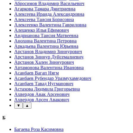
Абросимов Владимир Васильевич
Агаркова Тамара Дмитриевна
Алексеева Ираида Александровна
Алексеева Таисия Борисовна
Алексеенко Валентина Гавриловна
Алещенко Илья Ефимович
Андрианова Таисия Матвеевна
Анохина Валентина Петровна
Аркадьева Валентина Юрьевна
Арстанов Владимир Зиннурович
Арстанов Зиннур Дуйсемалиевич
Арстанов Хален Зиннурович
Артамонова Валентина Ивановна
Асанбаев Вагап Нягм
Асанбаев Рубендар Уразмухамедович
Асанбаев Тавад Нугманович
Астахова Людмила Григорьевна
Ахвердов Авак Арсенович
Ахвердов Арсен Авакович
▼
▲
Б
Багаева Роза Касимовна