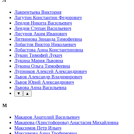
Л
Лаврентьева Виктория
Лагутин Константин Федорович
Лендов Никита Васильевич
Лендов Степан Васильевич
Лисунов Аким Иванович
Литвинова Зинаида Тимофеевна
Лобастов Виктор Николаевич
Лобастова Анна Константиновна
Лукин Тимофей Лукич
Лукина Мария Львовна
Лукина Ольга Тимофеевна
Лупников Алексей Александрович
Львов Александр Владимирович
Львов Юрий Александрович
Львова Анна Васильевна
▼
▲
М
Макаров Анатолий Васильевич
Макарова (Христофорова) Анастасия Михайловна
Максимов Петр Ильич
Максимова Анна Трофимовна