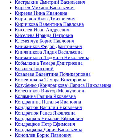
Кастрыкин Дмитрий Васильевич
Киреев Михаил Васильевич
Киреева Нина Ивановна
Кириллов Яков Дмитриевич
Киричкова Валентина Павловна
Киселев Иван Андреевич
Киселева Ираида Петровна
Клеменчук Борис Павлович
Книжников Федор Дмитриевич
Книжникова Лидия Васильевна
Книжникова Людмила Николаевна
Кобылкина Тамара Дмитриевна
Ковалев Григорий
Ковалева Валентина Поликарповна
Кожевникова Тамара Викторовна
Козубенко (Кондрацкова) Лариса Николаевна
Колесников Виктор Меркулович
Колямина Галина Яковлевна
Кондранина Наталья Ивановна
Кондратюк Василий Яковлевич
Кондратюк Раиса Яковлевна
Кондрацков Николай Ефимович
Кондрацков Петр Ефимович
Кондрацкова Дария Васильевна
Коноплев Борис Павлович