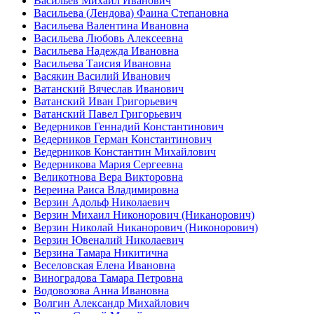
Васильев Михаил Иванович
Васильева (Лендова) Фаина Степановна
Васильева Валентина Ивановна
Васильева Любовь Алексеевна
Васильева Надежда Ивановна
Васильева Таисия Ивановна
Васякин Василий Иванович
Ватанский Вячеслав Иванович
Ватанский Иван Григорьевич
Ватанский Павел Григорьевич
Ведерников Геннадий Константинович
Ведерников Герман Константинович
Ведерников Константин Михайлович
Ведерникова Мария Сергеевна
Великотнова Вера Викторовна
Вереина Раиса Владимировна
Верзин Адольф Николаевич
Верзин Михаил Никонорович (Никанорович)
Верзин Николай Никанорович (Никонорович)
Верзин Ювеналий Николаевич
Верзина Тамара Никитична
Веселовская Елена Ивановна
Виноградова Тамара Петровна
Водовозова Анна Ивановна
Волгин Александр Михайлович