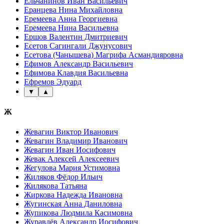
Ельчанинов Иван Васильевич
Еранцева Нина Михайловна
Еремеева Анна Георгиевна
Еремеева Нина Васильевна
Ершов Валентин Дмитриевич
Есетов Сагингали Джунусович
Есетова (Чанышева) Магрифа Асмандияровна
Ефимов Александр Васильевич
Ефимова Клавдия Васильевна
Ефремов Эдуард
▼
▲
Ж
Жевагин Виктор Иванович
Жевагин Владимир Иванович
Жевагин Иван Иосифович
Жевак Алексей Алексеевич
Жегулова Мария Устимовна
Жиляков Фёдор Ильич
Жилякова Татьяна
Жиркова Надежда Ивановна
Жугинская Анна Даниловна
Жупикова Людмила Касимовна
Журавлёв Александр Иосифович