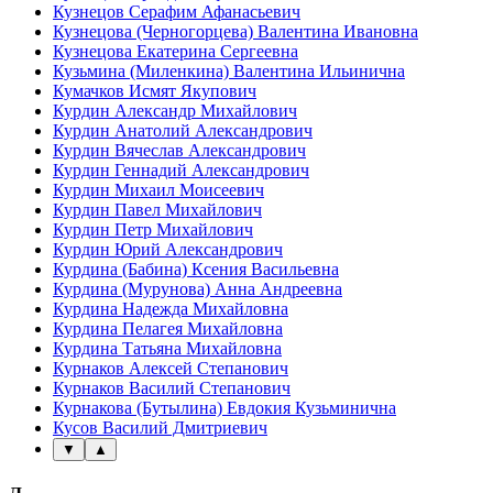
Кузнецов Серафим Афанасьевич
Кузнецова (Черногорцева) Валентина Ивановна
Кузнецова Екатерина Сергеевна
Кузьмина (Миленкина) Валентина Ильинична
Кумачков Исмят Якупович
Курдин Александр Михайлович
Курдин Анатолий Александрович
Курдин Вячеслав Александрович
Курдин Геннадий Александрович
Курдин Михаил Моисеевич
Курдин Павел Михайлович
Курдин Петр Михайлович
Курдин Юрий Александрович
Курдина (Бабина) Ксения Васильевна
Курдина (Мурунова) Анна Андреевна
Курдина Надежда Михайловна
Курдина Пелагея Михайловна
Курдина Татьяна Михайловна
Курнаков Алексей Степанович
Курнаков Василий Степанович
Курнакова (Бутылина) Евдокия Кузьминична
Кусов Василий Дмитриевич
▼
▲