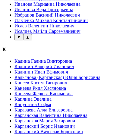
Иванова Марианна Николаевна
Иванцова Вера Григорьевна
Избранов Василий Николаевич
Ильченко Михаил Константинович
Исаев Валентин Николаевич
Исалиев Майли Сарсемалиевич
▼
▲
К
Кадина Галина Викторовна
Калинин Валерий Иванович
Калинин Иван Ефимович
Кальянова (Карганская) Юлия Борисовна
Канеев Касим Тагирович
Канеева Ркия Хасяновна
Канеева Ферюза Касимовна
Каплина Эвелина
Капустина Софья
Караваева Алла Елизаровна
Карганская Валентина Николаевна
Карганская Мария Захаровна
Карганский Борис Иванович
Карганский Вячеслав Борисович