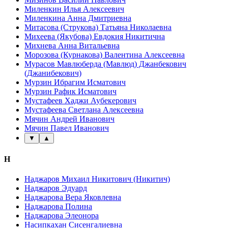
Миленкин Илья Алексеевич
Миленкина Анна Дмитриевна
Митасова (Струкова) Татьяна Николаевна
Михеева (Якубова) Евдокия Никитична
Михнева Анна Витальевна
Морозова (Курнакова) Валентина Алексеевна
Мурасов Мавлюберда (Мавлюд) Джанбекович
(Джанибекович)
Мурзин Ибрагим Исматович
Мурзин Рафик Исматович
Мустафеев Хаджи Аубекерович
Мустафеева Светлана Алексеевна
Мячин Андрей Иванович
Мячин Павел Иванович
▼
▲
Н
Наджаров Михаил Никитович (Никитич)
Наджаров Эдуард
Наджарова Вера Яковлевна
Наджарова Полина
Наджарова Элеонора
Насипкахан Сисенгалиевна