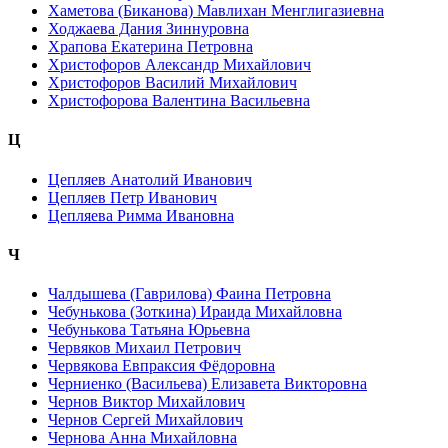
Хаметова (Биканова) Мавлихан Менглигазиевна
Ходжаева Дания Зиннуровна
Храпова Екатерина Петровна
Христофоров Александр Михайлович
Христофоров Василий Михайлович
Христофорова Валентина Васильевна
Ц
Цепляев Анатолий Иванович
Цепляев Петр Иванович
Цепляева Римма Ивановна
Ч
Чалдышева (Гаврилова) Фаина Петровна
Чебунькова (Зоткина) Ираида Михайловна
Чебунькова Татьяна Юрьевна
Червяков Михаил Петрович
Червякова Евпраксия Фёдоровна
Черниенко (Васильева) Елизавета Викторовна
Чернов Виктор Михайлович
Чернов Сергей Михайлович
Чернова Анна Михайловна