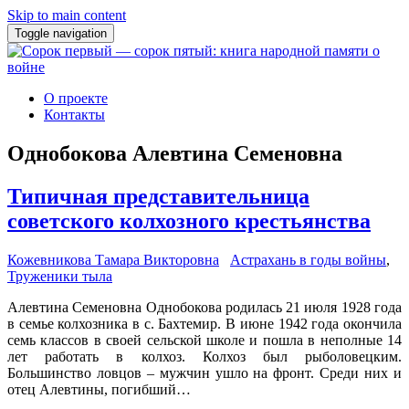
Skip to main content
Toggle navigation
О проекте
Контакты
Однобокова Алевтина Семеновна
Типичная представительница
советского колхозного крестьянства
Кожевникова Тамара Викторовна
Астрахань в годы войны
,
Труженики тыла
Алевтина Семеновна Однобокова родилась 21 июля 1928 года
в семье колхозника в с. Бахтемир. В июне 1942 года окончила
семь классов в своей сельской школе и пошла в неполные 14
лет работать в колхоз. Колхоз был рыболовецким.
Большинство ловцов – мужчин ушло на фронт. Среди них и
отец Алевтины, погибший…