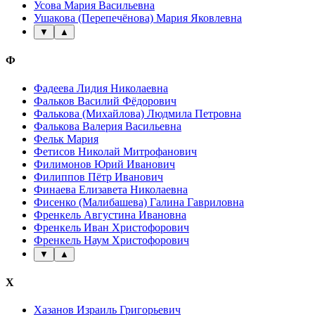
Усова Мария Васильевна
Ушакова (Перепечёнова) Мария Яковлевна
▼
▲
Ф
Фадеева Лидия Николаевна
Фальков Василий Фёдорович
Фалькова (Михайлова) Людмила Петровна
Фалькова Валерия Васильевна
Фельк Мария
Фетисов Николай Митрофанович
Филимонов Юрий Иванович
Филиппов Пётр Иванович
Финаева Елизавета Николаевна
Фисенко (Малибашева) Галина Гавриловна
Френкель Августина Ивановна
Френкель Иван Христофорович
Френкель Наум Христофорович
▼
▲
Х
Хазанов Израиль Григорьевич