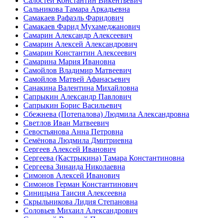
Салостей Константин Викентьевич
Сальникова Тамара Аркадьевна
Самакаев Рафаэль Фаридович
Самакаев Фарид Мухамеджанович
Самарин Александр Алексеевич
Самарин Алексей Александрович
Самарин Константин Алексеевич
Самарина Мария Ивановна
Самойлов Владимир Матвеевич
Самойлов Матвей Афанасьевич
Санакина Валентина Михайловна
Сапрыкин Александр Павлович
Сапрыкин Борис Васильевич
Сбежнева (Потепалова) Людмила Александровна
Светлов Иван Матвеевич
Севостьянова Анна Петровна
Семёнова Людмила Дмитриевна
Сергеев Алексей Иванович
Сергеева (Кастрыкина) Тамара Константиновна
Сергеева Зинаида Николаевна
Симонов Алексей Иванович
Симонов Герман Константинович
Синицына Таисия Алексеевна
Скрыльникова Лидия Степановна
Соловьев Михаил Александрович