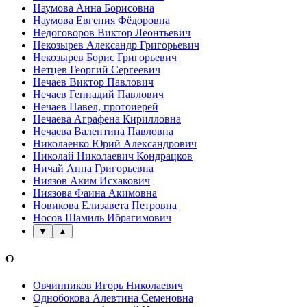
Наумова Анна Борисовна
Наумова Евгения Фёдоровна
Недоговоров Виктор Леонтьевич
Некозырев Александр Григорьевич
Некозырев Борис Григорьевич
Нетцев Георгий Сергеевич
Нечаев Виктор Павлович
Нечаев Геннадий Павлович
Нечаев Павел, протоиерей
Нечаева Аграфена Кирилловна
Нечаева Валентина Павловна
Николаенко Юрий Александрович
Николай Николаевич Кондрацков
Ничай Анна Григорьевна
Ниязов Аким Исхакович
Ниязова Фаина Акимовна
Новикова Елизавета Петровна
Носов Шамиль Ибрагимович
▼
▲
О
Овчинников Игорь Николаевич
Однобокова Алевтина Семеновна