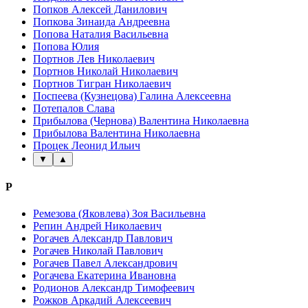
Попков Алексей Данилович
Попкова Зинаида Андреевна
Попова Наталия Васильевна
Попова Юлия
Портнов Лев Николаевич
Портнов Николай Николаевич
Портнов Тигран Николаевич
Поспеева (Кузнецова) Галина Алексеевна
Потепалов Слава
Прибылова (Чернова) Валентина Николаевна
Прибылова Валентина Николаевна
Процек Леонид Ильич
▼
▲
Р
Ремезова (Яковлева) Зоя Васильевна
Репин Андрей Николаевич
Рогачев Александр Павлович
Рогачев Николай Павлович
Рогачев Павел Александрович
Рогачева Екатерина Ивановна
Родионов Александр Тимофеевич
Рожков Аркадий Алексеевич