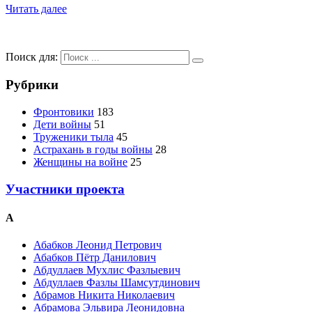
Читать далее
Поиск для:
Рубрики
Фронтовики
183
Дети войны
51
Труженики тыла
45
Астрахань в годы войны
28
Женщины на войне
25
Участники проекта
А
Абабков Леонид Петрович
Абабков Пётр Данилович
Абдуллаев Мухлис Фазлыевич
Абдуллаев Фазлы Шамсутдинович
Абрамов Никита Николаевич
Абрамова Эльвира Леонидовна