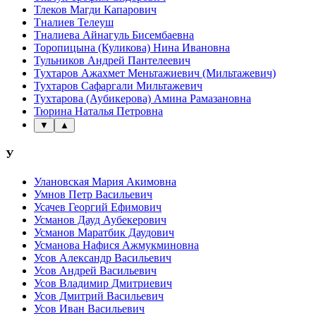
Тлеков Магди Капарович
Тналиев Телеуш
Тналиева Айнагуль Бисембаевна
Торопицына (Куликова) Нина Ивановна
Тульников Андрей Пантелеевич
Тухтаров Ажахмет Меньтажиевич (Мильтажевич)
Тухтаров Сафаргали Мильтажевич
Тухтарова (Аубикерова) Амина Рамазановна
Тюрина Наталья Петровна
▼
▲
У
Улановская Мария Акимовна
Умнов Петр Васильевич
Усачев Георгий Ефимович
Усманов Дауд Аубекерович
Усманов Маратбик Даудович
Усманова Нафися Ажмукминовна
Усов Александр Васильевич
Усов Андрей Васильевич
Усов Владимир Дмитриевич
Усов Дмитрий Васильевич
Усов Иван Васильевич