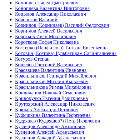
Коноплев Павел Дмитриевич
Коноплева Валентина Викторовна
Копылов Александр Николаевич
Кореньков Василий
Корнилов (Корнилаев) Василий Федорович
Корнилов Алексей Васильевич
Коротков Иван Михайлович
Короткова Софья Николаевна
Костенко (Панфилова) Татьяна Евгеньевна
Котович (Есетова) Гульбагирам Сагингалиевна
Котуров Степан
Кошелев Григорий Васильевич
Красавцева Валентина Ивановна
Красильников Геннадий Михайлович
Красильников Михаил Яковлевич
Красильникова Римма Михайловна
Криволапов Николай Семенович
Криворучко Евгения Дмитриевна
Крутоярский Александр Николаевич
Крюков Александр Петрович
Кубышкина Валентина Георгиевна
Кудряшев (Кудряшов?) Петр Яковлевич
Кузнецов Александр Антонович
Кузнецов Алексей Афанасьевич
Кузнецов Аркадий Афанасьевич