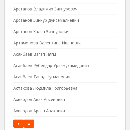
Арстанов Владимир Зиннурович
Арстанов Зиннур Дуйсемалиевич
Арстанов Хален Зиннурович
Артамонова Валентина Ивановна
Асанбаев Вагап Нягм
Асанбаев Рубендар Уразмухамедович
Асанбаев Тавад Нугманович
Астахова Людмила Григорьевна
Ахвердов Авак Арсенович
Ахвердов Арсен Авакович
▼
▲