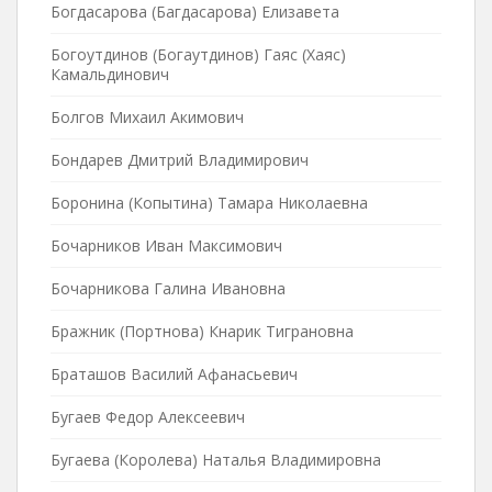
Богдасарова (Багдасарова) Елизавета
Богоутдинов (Богаутдинов) Гаяс (Хаяс)
Камальдинович
Болгов Михаил Акимович
Бондарев Дмитрий Владимирович
Боронина (Копытина) Тамара Николаевна
Бочарников Иван Максимович
Бочарникова Галина Ивановна
Бражник (Портнова) Кнарик Тиграновна
Браташов Василий Афанасьевич
Бугаев Федор Алексеевич
Бугаева (Королева) Наталья Владимировна