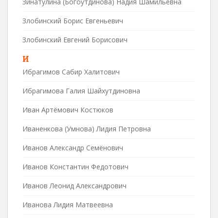
Зинатулина (Богоутдинова) Надия Шамильевна
Злобинский Борис Евгеньевич
Злобинский Евгений Борисович
И
Ибрагимов Сабир Халитович
Ибрагимова Галия Шайхутдиновна
Иван Артёмович Костюков
Иваненкова (Умнова) Лидия Петровна
Иванов Александр Семёнович
Иванов Константин Федотович
Иванов Леонид Александрович
Иванова Лидия Матвеевна