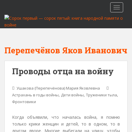
S
TOGGLE
k
i
p
t
o
m
Перепечёнов Яков Иванович
a
i
n
Проводы отца на войну
c
o
n
Ушакова (Перепечёнова) Мария Яковлевна
t
,
,
,
Астрахань в годы войны
Дети войны
Труженики тыла
e
Фронтовики
n
t
Когда объявили, что началась война, я помню
только крики женщин и детей, то в одном, то в
другом дворе. Многие выбегали на улицу, чтобы