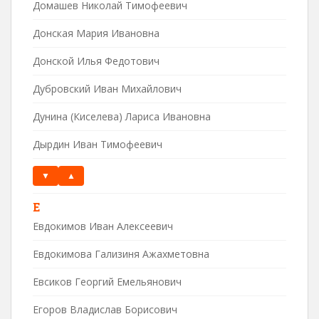
Домашев Николай Тимофеевич
Донская Мария Ивановна
Донской Илья Федотович
Дубровский Иван Михайлович
Дунина (Киселева) Лариса Ивановна
Дырдин Иван Тимофеевич
▼
▲
Е
Евдокимов Иван Алексеевич
Евдокимова Гализиня Ажахметовна
Евсиков Георгий Емельянович
Егоров Владислав Борисович