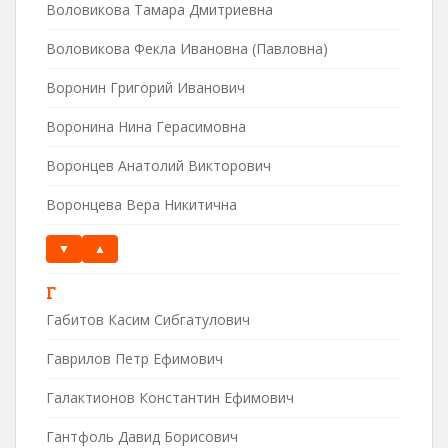
Воловикова Тамара Дмитриевна
Воловикова Фекла Ивановна (Павловна)
Воронин Григорий Иванович
Воронина Нина Герасимовна
Воронцев Анатолий Викторович
Воронцева Вера Никитична
▼
▲
Г
Габитов Касим Сибгатулович
Гаврилов Петр Ефимович
Галактионов Константин Ефимович
Гантфоль Давид Борисович