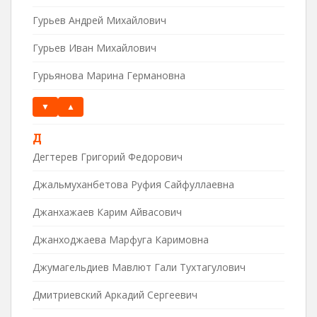
Гурьев Андрей Михайлович
Гурьев Иван Михайлович
Гурьянова Марина Германовна
▼
▲
Д
Дегтерев Григорий Федорович
Джальмуханбетова Руфия Сайфуллаевна
Джанхажаев Карим Айвасович
Джанходжаева Марфуга Каримовна
Джумагельдиев Мавлют Гали Тухтагулович
Дмитриевский Аркадий Сергеевич