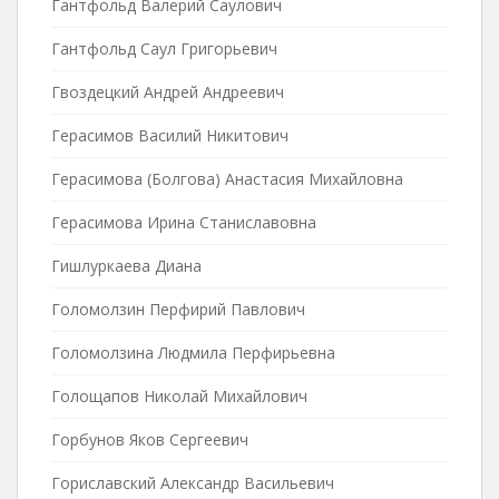
Гантфольд Валерий Саулович
Гантфольд Саул Григорьевич
Гвоздецкий Андрей Андреевич
Герасимов Василий Никитович
Герасимова (Болгова) Анастасия Михайловна
Герасимова Ирина Станиславовна
Гишлуркаева Диана
Голомолзин Перфирий Павлович
Голомолзина Людмила Перфирьевна
Голощапов Николай Михайлович
Горбунов Яков Сергеевич
Гориславский Александр Васильевич