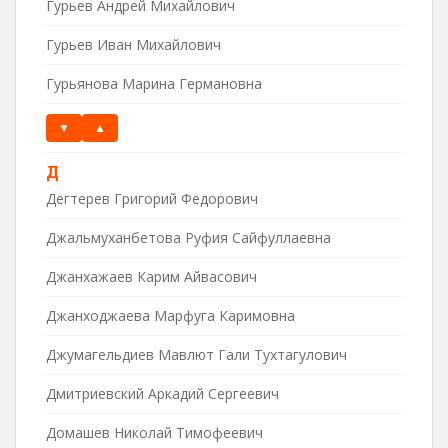
Гурьев Андрей Михайлович
Гурьев Иван Михайлович
Гурьянова Марина Германовна
▼
▲
Д
Дегтерев Григорий Федорович
Джальмуханбетова Руфия Сайфуллаевна
Джанхажаев Карим Айвасович
Джанходжаева Марфуга Каримовна
Джумагельдиев Мавлют Гали Тухтагулович
Дмитриевский Аркадий Сергеевич
Домашев Николай Тимофеевич