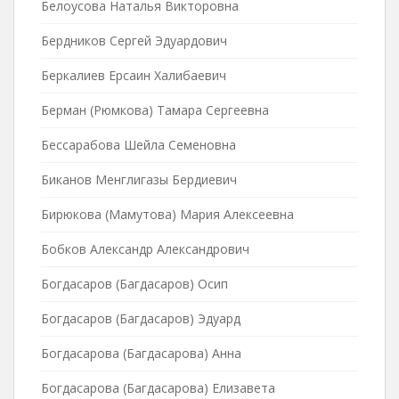
Белоусова Наталья Викторовна
Бердников Сергей Эдуардович
Беркалиев Ерсаин Халибаевич
Берман (Рюмкова) Тамара Сергеевна
Бессарабова Шейла Семеновна
Биканов Менглигазы Бердиевич
Бирюкова (Мамутова) Мария Алексеевна
Бобков Александр Александрович
Богдасаров (Багдасаров) Осип
Богдасаров (Багдасаров) Эдуард
Богдасарова (Багдасарова) Анна
Богдасарова (Багдасарова) Елизавета