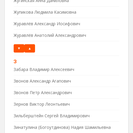
Жугинская Анна Даниловна
Жупикова Людмила Касимовна
Журавлёв Александр Иосифович
Журавлёв Анатолий Александрович
▼
▲
З
Забара Владимир Алексеевич
Звонов Александр Агапович
Звонов Петр Александрович
Зернов Виктор Леонтьевич
Зильберштейн Сергей Владимирович
Зинатулина (Богоутдинова) Надия Шамильевна