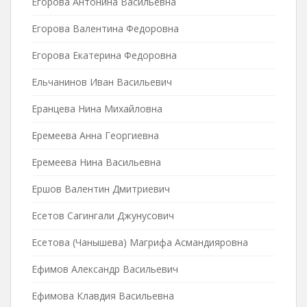
Егорова Антонина Васильевна
Егорова Валентина Федоровна
Егорова Екатерина Федоровна
Ельчанинов Иван Васильевич
Еранцева Нина Михайловна
Еремеева Анна Георгиевна
Еремеева Нина Васильевна
Ершов Валентин Дмитриевич
Есетов Сагингали Джунусович
Есетова (Чанышева) Магрифа Асмандияровна
Ефимов Александр Васильевич
Ефимова Клавдия Васильевна