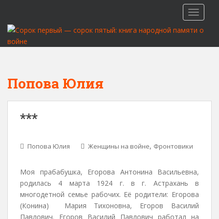
S
TOGGLE
k
i
p
t
o
m
Попова Юлия
a
i
n
***
c
o
n
,
Попова Юлия
Женщины на войне
Фронтовики
t
e
Моя прабабушка, Егорова Антонина Васильевна,
n
родилась 4 марта 1924 г. в г. Астрахань в
t
многодетной семье рабочих. Её родители: Егорова
(Конина) Мария Тихоновна, Егоров Василий
Павлович. Егоров Василий Павлович работал на