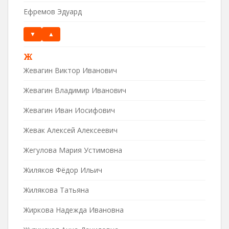
Ефремов Эдуард
▼
▲
Ж
Жевагин Виктор Иванович
Жевагин Владимир Иванович
Жевагин Иван Иосифович
Жевак Алексей Алексеевич
Жегулова Мария Устимовна
Жиляков Фёдор Ильич
Жилякова Татьяна
Жиркова Надежда Ивановна