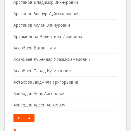
Арстанов Владимир Зиннурович
Арстанов Зиннур Дуйсемалиевич
Арстанов Хален Зиннурович
Артамонова Валентина Ивановна
Асанбаев Вагап Нягм
Асанбаев Рубендар Уразмухамедович
Асанбаев Тавад Нугманович
Астахова Людмила Григорьевна
Ахвердов Авак Арсенович
Ахвердов Арсен Авакович
▼
▲
Б