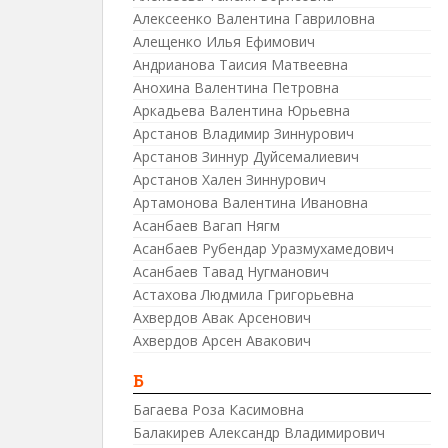
Алексеенко Валентина Гавриловна
Алещенко Илья Ефимович
Андрианова Таисия Матвеевна
Анохина Валентина Петровна
Аркадьева Валентина Юрьевна
Арстанов Владимир Зиннурович
Арстанов Зиннур Дуйсемалиевич
Арстанов Хален Зиннурович
Артамонова Валентина Ивановна
Асанбаев Вагап Нягм
Асанбаев Рубендар Уразмухамедович
Асанбаев Тавад Нугманович
Астахова Людмила Григорьевна
Ахвердов Авак Арсенович
Ахвердов Арсен Авакович
Б
Багаева Роза Касимовна
Балакирев Александр Владимирович