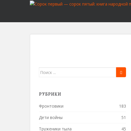
S
k
i
p
t
o
m
a
i
n
c
Поиск
o
для:
n
t
РУБРИКИ
e
n
Фронтовики
183
t
Дети войны
51
Труженики тыла
45