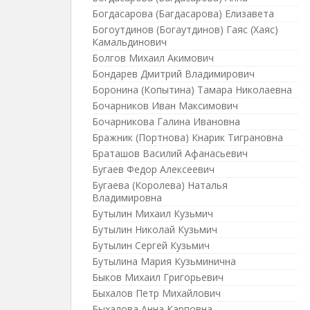
Богдасарова (Багдасарова) Елизавета
Богоутдинов (Богаутдинов) Гаяс (Хаяс)
Камальдинович
Болгов Михаил Акимович
Бондарев Дмитрий Владимирович
Боронина (Копытина) Тамара Николаевна
Бочарников Иван Максимович
Бочарникова Галина Ивановна
Бражник (Портнова) Кнарик Тиграновна
Браташов Василий Афанасьевич
Бугаев Федор Алексеевич
Бугаева (Королева) Наталья
Владимировна
Бутылин Михаил Кузьмич
Бутылин Николай Кузьмич
Бутылин Сергей Кузьмич
Бутылина Мария Кузьминична
Быков Михаил Григорьевич
Быхалов Петр Михайлович
Быхалова Анна Карповна