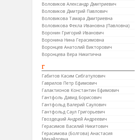
Воловиков Александр Дмитриевич
Воловиков Дмитрий Павлович
Воловикова Тамара Дмитриевна
Воловикова Фекла Ивановна (Павловна)
Воронин Григорий Иванович
Воронина Нина Герасимовна
Воронцев Анатолий Викторович
Воронцева Вера Никитична
Г
Габитов Касим Сибгатулович
Гаврилов Петр Ефимович
Галактионов Константин Ефимович
Гантфоль Давид Борисович
Гантфольд Валерий Саулович
Гантфольд Саул Григорьевич
Гвоздецкий Андрей Андреевич
Герасимов Василий Никитович
Герасимова (Болгова) Анастасия
Михайловна