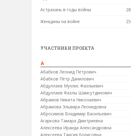
Астрахань в годы войны
28
Женщины на войне
25
УЧАСТНИКИ ПРОЕКТА
А
Абабков Леонид Петрович
Абабков Пётр Данилович
Абдуллаев Мухлис Фазлыевич
Абдуллаев Фазлы Шамсутдинович
Абрамов Никита Николаевич
Абрамова Эльвира Леонидовна
Абросимов Владимир Васильевич
Агаркова Тамара Дмитриевна
Алексеева Ираида Александровна
Алексеева Таисия Борисовна