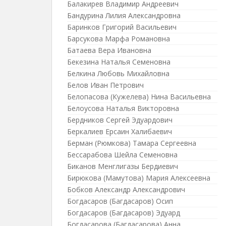
Балакирев Владимир Андреевич
Бандурина Лилия Александровна
Баринков Григорий Васильевич
Барсукова Марфа Романовна
Батаева Вера Ивановна
Бекезина Наталья Семеновна
Белкина Любовь Михайловна
Белов Иван Петрович
Белопасова (Кужелева) Нина Васильевна
Белоусова Наталья Викторовна
Бердников Сергей Эдуардович
Беркалиев Ерсаин Халибаевич
Берман (Рюмкова) Тамара Сергеевна
Бессарабова Шейла Семеновна
Биканов Менглигазы Бердиевич
Бирюкова (Мамутова) Мария Алексеевна
Бобков Александр Александрович
Богдасаров (Багдасаров) Осип
Богдасаров (Багдасаров) Эдуард
Богдасарова (Багдасарова) Анна