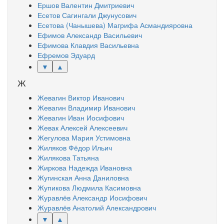
Ершов Валентин Дмитриевич
Есетов Сагингали Джунусович
Есетова (Чанышева) Магрифа Асмандияровна
Ефимов Александр Васильевич
Ефимова Клавдия Васильевна
Ефремов Эдуард
▼
▲
Ж
Жевагин Виктор Иванович
Жевагин Владимир Иванович
Жевагин Иван Иосифович
Жевак Алексей Алексеевич
Жегулова Мария Устимовна
Жиляков Фёдор Ильич
Жилякова Татьяна
Жиркова Надежда Ивановна
Жугинская Анна Даниловна
Жупикова Людмила Касимовна
Журавлёв Александр Иосифович
Журавлёв Анатолий Александрович
▼
▲