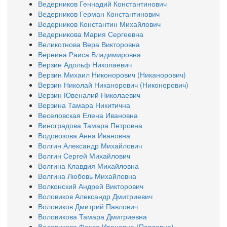
Ведерников Геннадий Константинович
Ведерников Герман Константинович
Ведерников Константин Михайлович
Ведерникова Мария Сергеевна
Великотнова Вера Викторовна
Вереина Раиса Владимировна
Верзин Адольф Николаевич
Верзин Михаил Никонорович (Никанорович)
Верзин Николай Никанорович (Никонорович)
Верзин Ювеналий Николаевич
Верзина Тамара Никитична
Веселовская Елена Ивановна
Виноградова Тамара Петровна
Водовозова Анна Ивановна
Волгин Александр Михайлович
Волгин Сергей Михайлович
Волгина Клавдия Михайловна
Волгина Любовь Михайловна
Волконский Андрей Викторович
Воловиков Александр Дмитриевич
Воловиков Дмитрий Павлович
Воловикова Тамара Дмитриевна
Воловикова Фекла Ивановна (Павловна)