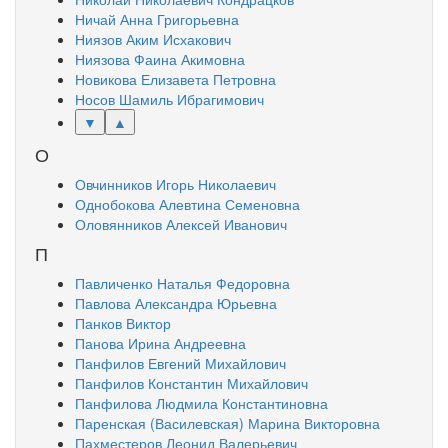
Ничай Анна Григорьевна
Ниязов Аким Исхакович
Ниязова Фаина Акимовна
Новикова Елизавета Петровна
Носов Шамиль Ибрагимович
▼
▲
О
Овчинников Игорь Николаевич
Однобокова Алевтина Семеновна
Оловянников Алексей Иванович
П
Павличенко Наталья Федоровна
Павлова Александра Юрьевна
Панков Виктор
Панова Ирина Андреевна
Панфилов Евгений Михайлович
Панфилов Константин Михайлович
Панфилова Людмила Константиновна
Паренская (Василевская) Марина Викторовна
Пахместеров Леонид Валерьевич