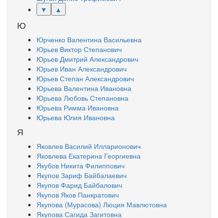
▼
▲
Ю
Юрченко Валентина Васильевна
Юрьев Виктор Степанович
Юрьев Дмитрий Александрович
Юрьев Иван Александрович
Юрьев Степан Александрович
Юрьева Валентина Ивановна
Юрьева Любовь Степановна
Юрьева Римма Ивановна
Юрьева Юлия Ивановна
Я
Яковлев Василий Илларионович
Яковлева Екатерина Георгиевна
Якубов Никита Филиппович
Якупов Зариф Байбалаевич
Якупов Фарид Байбалович
Якупов Яков Панкратович
Якупова (Мурасова) Люция Мавлютовна
Якупова Сагида Загитовна