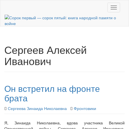
Skip
Toggle n
to
main
content
Сергеев Алексей
Иванович
Он встретил на фронте
брата
Сергеева Зинаида Николаевна
Фронтовики
Я, Зинаида Николаевна, вдова участника Великой
Отечественной войны, Сергеева Алексея Ивановича.