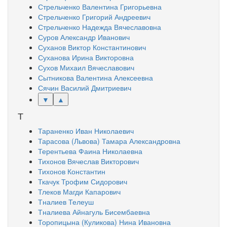
Стрельченко Валентина Григорьевна
Стрельченко Григорий Андреевич
Стрельченко Надежда Вячеславовна
Суров Александр Иванович
Суханов Виктор Константинович
Суханова Ирина Викторовна
Сухов Михаил Вячеславович
Сытникова Валентина Алексеевна
Сячин Василий Дмитриевич
▼
▲
Т
Тараненко Иван Николаевич
Тарасова (Львова) Тамара Александровна
Терентьева Фаина Николаевна
Тихонов Вячеслав Викторович
Тихонов Константин
Ткачук Трофим Сидорович
Тлеков Магди Капарович
Тналиев Телеуш
Тналиева Айнагуль Бисембаевна
Торопицына (Куликова) Нина Ивановна