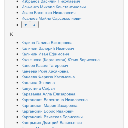
Избранов Василий Николаевич
Ильченко Михаил Константинович
Исаев Валентин Николаевич
Исалиев Майли Сарсемалиевич
▼
▲
К
Кадина Галина Викторовна
Калинин Валерий Иванович
Калинин Иван Ефимович
Кальянова (Карганская) Юлия Борисовна
Канеев Касим Тагирович
Канеева Ркия Хасяновна
Канеева Ферюза Касимовна
Каплина Эвелина
Капустина Софья
Караваева Алла Елизаровна
Карганская Валентина Николаевна
Карганская Мария Захаровна
Карганский Борис Иванович
Карганский Вячеслав Борисович
Кастрыкин Дмитрий Васильевич