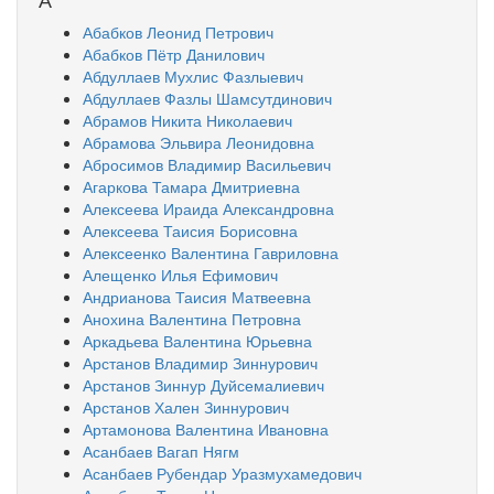
Абабков Леонид Петрович
Абабков Пётр Данилович
Абдуллаев Мухлис Фазлыевич
Абдуллаев Фазлы Шамсутдинович
Абрамов Никита Николаевич
Абрамова Эльвира Леонидовна
Абросимов Владимир Васильевич
Агаркова Тамара Дмитриевна
Алексеева Ираида Александровна
Алексеева Таисия Борисовна
Алексеенко Валентина Гавриловна
Алещенко Илья Ефимович
Андрианова Таисия Матвеевна
Анохина Валентина Петровна
Аркадьева Валентина Юрьевна
Арстанов Владимир Зиннурович
Арстанов Зиннур Дуйсемалиевич
Арстанов Хален Зиннурович
Артамонова Валентина Ивановна
Асанбаев Вагап Нягм
Асанбаев Рубендар Уразмухамедович