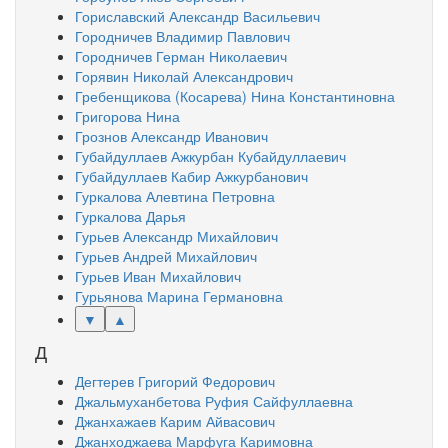
Гориславский Александр Васильевич
Городничев Владимир Павлович
Городничев Герман Николаевич
Горявин Николай Александрович
Гребенщикова (Косарева) Нина Константиновна
Григорова Нина
Грознов Александр Иванович
Губайдуллаев Ажкурбан Кубайдуллаевич
Губайдуллаев Кабир Ажкурбанович
Гуркалова Алевтина Петровна
Гуркалова Дарья
Гурьев Александр Михайлович
Гурьев Андрей Михайлович
Гурьев Иван Михайлович
Гурьянова Марина Германовна
▼
▲
Д
Дегтерев Григорий Федорович
Джальмуханбетова Руфия Сайфуллаевна
Джанхажаев Карим Айвасович
Джанходжаева Марфуга Каримовна