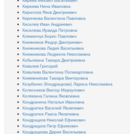
Киреев Михаил Васильевич
Киреева Нина Ивановна
Кириллов Яков Дмитриевич
Киричкова Валентина Павловна
Киселев Иван Андреевич
Киселева Ираида Петровна
Клеменчук Борис Павлович
Книжников Федор Дмитриевич
Книжникова Лидия Васильевна
Книжникова Людмила Николаевна
Кобылкина Тамара Дмитриевна
Ковалев Григорий
Ковалева Валентина Поликарповна
Кожевникова Тамара Викторовна
Козубенко (Кондрацкова) Лариса Николаевна
Колесников Виктор Меркулович
Колямина Галина Яковлевна
Кондранина Наталья Ивановна
Кондратюк Василий Яковлевич
Кондратюк Раиса Яковлевна
Кондрацков Николай Ефимович
Кондрацков Петр Ефимович
Кондрацкова Дария Васильевна