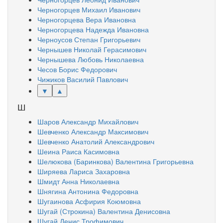
Черногорцев Михаил Иванович
Черногорцева Вера Ивановна
Черногорцева Надежда Ивановна
Черноусов Степан Григорьевич
Чернышев Николай Герасимович
Чернышева Любовь Николаевна
Чесов Борис Федорович
Чижиков Василий Павлович
▼
▲
Ш
Шаров Александр Михайлович
Шевченко Александр Максимович
Шевченко Анатолий Александрович
Шеина Раиса Касимовна
Шелюкова (Баринкова) Валентина Григорьевна
Ширяева Лариса Захаровна
Шмидт Анна Николаевна
Шнягина Антонина Федоровна
Шугаинова Асфирия Коюмовна
Шугай (Строкина) Валентина Денисовна
Шугай Денис Трофимович