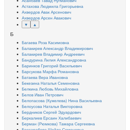
Асанбаев Тавад Нугманович
Астахова Людмила Григорьевна
Ахвердов Авак Арсенович
Ахвердов Арсен Авакович
▼
▲
Б
Багаева Роза Касимовна
Балакирев Александр Владимирович
Балакирев Владимир Андреевич
Бандурина Лилия Александровна
Баринков Григорий Васильевич
Барсукова Марфа Романовна
Батаева Вера Ивановна
Бекезина Наталья Семеновна
Белкина Любовь Михайловна
Белов Иван Петрович
Белопасова (Кужелева) Нина Васильевна
Белоусова Наталья Викторовна
Бердников Сергей Эдуардович
Беркалиев Ерсаин Халибаевич
Берман (Рюмкова) Тамара Сергеевна
Бессарабова Шейла Семеновна