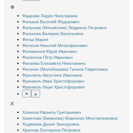
Ф
Фадеева Лидия Николаевна
Фальков Василий Фёдорович
Фалькова (Михайлова) Людмила Петровна
Фалькова Валерия Васильевна
Фельк Мария
Фетисов Николай Митрофанович
Филимонов Юрий Иванович
Филиппов Пётр Иванович
Финаева Елизавета Николаевна
Фисенко (Малибашева) Галина Гавриловна
Френкель Августина Ивановна
Френкель Иван Христофорович
Френкель Наум Христофорович
▼
▲
Х
Хазанов Израиль Григорьевич
Хаметова (Биканова) Мавлихан Менглигазиевна
Ходжаева Дания Зиннуровна
Храпова Екатерина Петровна