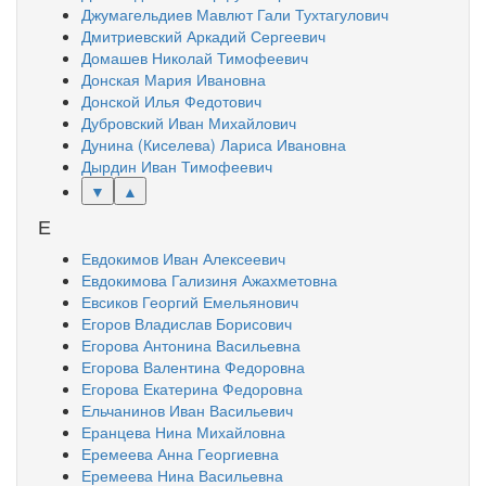
Джумагельдиев Мавлют Гали Тухтагулович
Дмитриевский Аркадий Сергеевич
Домашев Николай Тимофеевич
Донская Мария Ивановна
Донской Илья Федотович
Дубровский Иван Михайлович
Дунина (Киселева) Лариса Ивановна
Дырдин Иван Тимофеевич
▼
▲
Е
Евдокимов Иван Алексеевич
Евдокимова Гализиня Ажахметовна
Евсиков Георгий Емельянович
Егоров Владислав Борисович
Егорова Антонина Васильевна
Егорова Валентина Федоровна
Егорова Екатерина Федоровна
Ельчанинов Иван Васильевич
Еранцева Нина Михайловна
Еремеева Анна Георгиевна
Еремеева Нина Васильевна