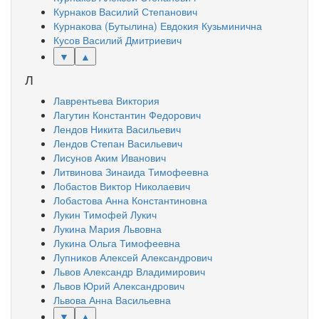
Курнаков Василий Степанович
Курнакова (Бутылина) Евдокия Кузьминична
Кусов Василий Дмитриевич
▼
▲
Л
Лаврентьева Виктория
Лагутин Константин Федорович
Лендов Никита Васильевич
Лендов Степан Васильевич
Лисунов Аким Иванович
Литвинова Зинаида Тимофеевна
Лобастов Виктор Николаевич
Лобастова Анна Константиновна
Лукин Тимофей Лукич
Лукина Мария Львовна
Лукина Ольга Тимофеевна
Лупников Алексей Александрович
Львов Александр Владимирович
Львов Юрий Александрович
Львова Анна Васильевна
▼
▲