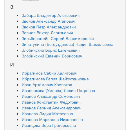
З
Забара Владимир Алексеевич
Звонов Александр Агапович
Звонов Петр Александрович
Зернов Виктор Леонтьевич
Зильберштейн Сергей Владимирович
Зинатулина (Богоутдинова) Надия Шамильевна
Злобинский Борис Евгеньевич
Злобинский Евгений Борисович
И
Ибрагимов Сабир Халитович
Ибрагимова Галия Шайхутдиновна
Иван Артёмович Костюков
Иваненкова (Умнова) Лидия Петровна
Иванов Александр Семёнович
Иванов Константин Федотович
Иванов Леонид Александрович
Иванова Лидия Матвеевна
Иванова Марианна Николаевна
Иванцова Вера Григорьевна