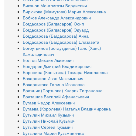
Биканов Менглигазы Бердиевич
Бирюкова (Мамутова) Мария Алексеевна
Бобков Александр Александрович
Богдасаров (Багдасаров) Осип
Богдасаров (Багдасаров) Эдуард
Богдасарова (Багдасарова) Анна
Богдасарова (Багдасарова) Елизавета
Богоутдинов (Богаутдинов) Гаяс (Хаяс)
Камальдинович
Болгов Михаил Акимович
Бондарев Дмитрий Владимирович
Боронина (Копытина) Тамара Николаевна
Бочарников Иван Максимович
Бочарникова Галина Ивановна
Бражник (Портнова) Кнарик Тиграновна
Браташов Василий Афанасьевич
Бугаев Федор Алексеевич
Бугаева (Королева) Наталья Владимировна
Бутылин Михаил Кузьмич
Бутылин Николай Кузьмич
Бутылин Сергей Кузьмич
Бутылина Мария Кузьминична