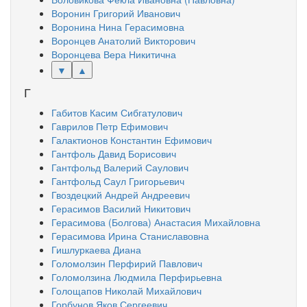
Воронин Григорий Иванович
Воронина Нина Герасимовна
Воронцев Анатолий Викторович
Воронцева Вера Никитична
▼
▲
Г
Габитов Касим Сибгатулович
Гаврилов Петр Ефимович
Галактионов Константин Ефимович
Гантфоль Давид Борисович
Гантфольд Валерий Саулович
Гантфольд Саул Григорьевич
Гвоздецкий Андрей Андреевич
Герасимов Василий Никитович
Герасимова (Болгова) Анастасия Михайловна
Герасимова Ирина Станиславовна
Гишлуркаева Диана
Голомолзин Перфирий Павлович
Голомолзина Людмила Перфирьевна
Голощапов Николай Михайлович
Горбунов Яков Сергеевич