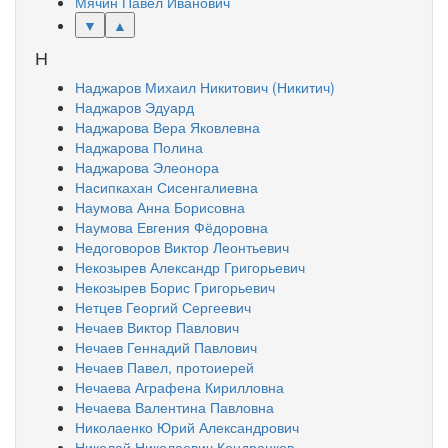
Мячин Павел Иванович
▼
▲
Н
Наджаров Михаил Никитович (Никитич)
Наджаров Эдуард
Наджарова Вера Яковлевна
Наджарова Полина
Наджарова Элеонора
Насипкахан Сисенгалиевна
Наумова Анна Борисовна
Наумова Евгения Фёдоровна
Недоговоров Виктор Леонтьевич
Некозырев Александр Григорьевич
Некозырев Борис Григорьевич
Нетцев Георгий Сергеевич
Нечаев Виктор Павлович
Нечаев Геннадий Павлович
Нечаев Павел, протоиерей
Нечаева Аграфена Кирилловна
Нечаева Валентина Павловна
Николаенко Юрий Александрович
Николай Николаевич Кондрацков