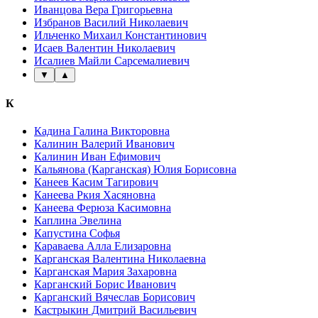
Иванцова Вера Григорьевна
Избранов Василий Николаевич
Ильченко Михаил Константинович
Исаев Валентин Николаевич
Исалиев Майли Сарсемалиевич
▼
▲
К
Кадина Галина Викторовна
Калинин Валерий Иванович
Калинин Иван Ефимович
Кальянова (Карганская) Юлия Борисовна
Канеев Касим Тагирович
Канеева Ркия Хасяновна
Канеева Ферюза Касимовна
Каплина Эвелина
Капустина Софья
Караваева Алла Елизаровна
Карганская Валентина Николаевна
Карганская Мария Захаровна
Карганский Борис Иванович
Карганский Вячеслав Борисович
Кастрыкин Дмитрий Васильевич