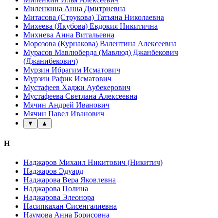
Миленкина Анна Дмитриевна
Митасова (Струкова) Татьяна Николаевна
Михеева (Якубова) Евдокия Никитична
Михнева Анна Витальевна
Морозова (Курнакова) Валентина Алексеевна
Мурасов Мавлюберда (Мавлюд) Джанбекович
(Джанибекович)
Мурзин Ибрагим Исматович
Мурзин Рафик Исматович
Мустафеев Хаджи Аубекерович
Мустафеева Светлана Алексеевна
Мячин Андрей Иванович
Мячин Павел Иванович
▼
▲
Н
Наджаров Михаил Никитович (Никитич)
Наджаров Эдуард
Наджарова Вера Яковлевна
Наджарова Полина
Наджарова Элеонора
Насипкахан Сисенгалиевна
Наумова Анна Борисовна