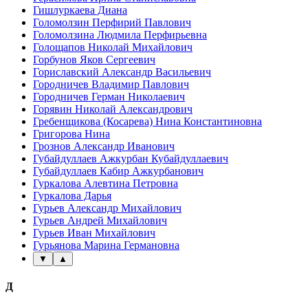
Гишлуркаева Диана
Голомолзин Перфирий Павлович
Голомолзина Людмила Перфирьевна
Голощапов Николай Михайлович
Горбунов Яков Сергеевич
Гориславский Александр Васильевич
Городничев Владимир Павлович
Городничев Герман Николаевич
Горявин Николай Александрович
Гребенщикова (Косарева) Нина Константиновна
Григорова Нина
Грознов Александр Иванович
Губайдуллаев Ажкурбан Кубайдуллаевич
Губайдуллаев Кабир Ажкурбанович
Гуркалова Алевтина Петровна
Гуркалова Дарья
Гурьев Александр Михайлович
Гурьев Андрей Михайлович
Гурьев Иван Михайлович
Гурьянова Марина Германовна
▼
▲
Д