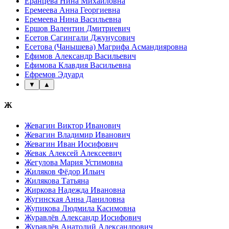
Еранцева Нина Михайловна
Еремеева Анна Георгиевна
Еремеева Нина Васильевна
Ершов Валентин Дмитриевич
Есетов Сагингали Джунусович
Есетова (Чанышева) Магрифа Асмандияровна
Ефимов Александр Васильевич
Ефимова Клавдия Васильевна
Ефремов Эдуард
▼
▲
Ж
Жевагин Виктор Иванович
Жевагин Владимир Иванович
Жевагин Иван Иосифович
Жевак Алексей Алексеевич
Жегулова Мария Устимовна
Жиляков Фёдор Ильич
Жилякова Татьяна
Жиркова Надежда Ивановна
Жугинская Анна Даниловна
Жупикова Людмила Касимовна
Журавлёв Александр Иосифович
Журавлёв Анатолий Александрович