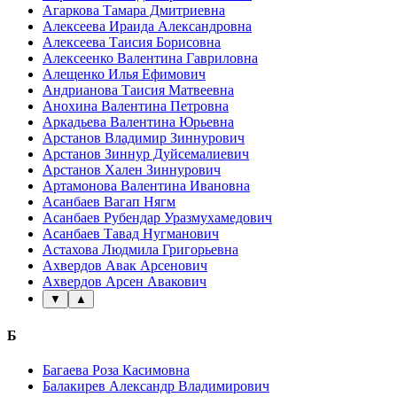
Агаркова Тамара Дмитриевна
Алексеева Ираида Александровна
Алексеева Таисия Борисовна
Алексеенко Валентина Гавриловна
Алещенко Илья Ефимович
Андрианова Таисия Матвеевна
Анохина Валентина Петровна
Аркадьева Валентина Юрьевна
Арстанов Владимир Зиннурович
Арстанов Зиннур Дуйсемалиевич
Арстанов Хален Зиннурович
Артамонова Валентина Ивановна
Асанбаев Вагап Нягм
Асанбаев Рубендар Уразмухамедович
Асанбаев Тавад Нугманович
Астахова Людмила Григорьевна
Ахвердов Авак Арсенович
Ахвердов Арсен Авакович
▼
▲
Б
Багаева Роза Касимовна
Балакирев Александр Владимирович