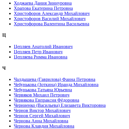
Ходжаева Дания Зиннуровна
Храпова Екатерина Петровна
Христофоров Александр Михайлович
Христофоров Василий Михайлович
Христофорова Валентина Васильевна
Ц
Цепляев Анатолий Иванович
Цепляев Петр Иванович
Цепляева Римма Ивановна
Ч
Чалдышева (Гаврилова) Фаина Петровна
Чебунькова (Зоткина) Ираида Михайловна
Чебунькова Татьяна Юрьевна
Червяков Михаил Петрович
Червякова Евпраксия Фёдоровна
Черниенко (Васильева) Елизавета Викторовна
Чернов Виктор Михайлович
Чернов Сергей Михайлович
Чернова Анна Михайловна
Чернова Клавдия Михайловна