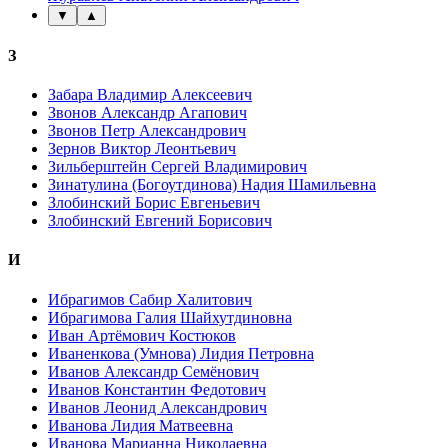
▼
▲
З
Забара Владимир Алексеевич
Звонов Александр Агапович
Звонов Петр Александрович
Зернов Виктор Леонтьевич
Зильберштейн Сергей Владимирович
Зинатулина (Богоутдинова) Надия Шамильевна
Злобинский Борис Евгеньевич
Злобинский Евгений Борисович
И
Ибрагимов Сабир Халитович
Ибрагимова Галия Шайхутдиновна
Иван Артёмович Костюков
Иваненкова (Умнова) Лидия Петровна
Иванов Александр Семёнович
Иванов Константин Федотович
Иванов Леонид Александрович
Иванова Лидия Матвеевна
Иванова Марианна Николаевна