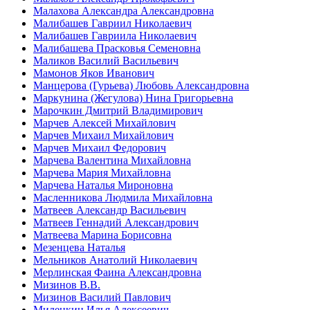
Малахова Александра Александровна
Малибашев Гавриил Николаевич
Малибашев Гавриила Николаевич
Малибашева Прасковья Семеновна
Маликов Василий Васильевич
Мамонов Яков Иванович
Манцерова (Гурьева) Любовь Александровна
Маркунина (Жегулова) Нина Григорьевна
Марочкин Дмитрий Владимирович
Марчев Алексей Михайлович
Марчев Михаил Михайлович
Марчев Михаил Федорович
Марчева Валентина Михайловна
Марчева Мария Михайловна
Марчева Наталья Мироновна
Масленникова Людмила Михайловна
Матвеев Александр Васильевич
Матвеев Геннадий Александрович
Матвеева Марина Борисовна
Мезенцева Наталья
Мельников Анатолий Николаевич
Мерлинская Фаина Александровна
Мизинов В.В.
Мизинов Василий Павлович
Миленкин Илья Алексеевич