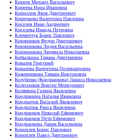
Киреев Михаил Васильевич
Киреева Нина Ивановна
Кириллов Яков Дмитриевич
Киричкова Валентина Павловна
Киселев Иван Андреевич
Киселева Ираида Петровна
Клеменчук Борис Павлович
Книжников Федор Дмитриевич
Книжникова Лидия Васильевна
Книжникова Людмила Николаевна
Кобылкина Тамара Дмитриевна
Ковалев Григорий
Ковалева Валентина Поликарповна
Кожевникова Тамара Викторовна
Козубенко (Кондрацкова) Лариса Николаевна
Колесников Виктор Меркулович
Колямина Галина Яковлевна
Кондранина Наталья Ивановна
Кондратюк Василий Яковлевич
Кондратюк Раиса Яковлевна
Кондрацков Николай Ефимович
Кондрацков Петр Ефимович
Кондрацкова Дария Васильевна
Коноплев Борис Павлович
Коноплев Павел Дмитриевич