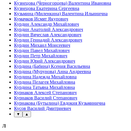
Кузнецова (Черногорцева) Валентина Ивановна
Кузнецова Екатерина Сергеевна
Кузьмина (Миленкина) Валентина Ильинична
Кумачков Исмят Якупович
Курдин Александр Михайлович
Курдин Анатолий Александрович
Курдин Вячеслав Александрович
Курдин Геннадий Александрович
Курдин Михаил Моисеевич
Курдин Павел Михайлович
Курдин Петр Михайлович
Курдин Юрий Александрович
Курдина (Бабина) Ксения Васильевна
Курдина (Мурунова) Анна Андреевна
Курдина Надежда Михайловна
Курдина Пелагея Михайловна
Курдина Татьяна Михайловна
Курнаков Алексей Степанович
Курнаков Василий Степанович
Курнакова (Бутылина) Евдокия Кузьминична
Кусов Василий Дмитриевич
▼
▲
Л