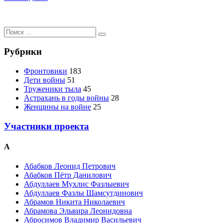
Поиск
для:
Рубрики
Фронтовики
183
Дети войны
51
Труженики тыла
45
Астрахань в годы войны
28
Женщины на войне
25
Участники проекта
А
Абабков Леонид Петрович
Абабков Пётр Данилович
Абдуллаев Мухлис Фазлыевич
Абдуллаев Фазлы Шамсутдинович
Абрамов Никита Николаевич
Абрамова Эльвира Леонидовна
Абросимов Владимир Васильевич