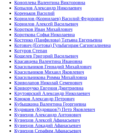
Коноплева Валентина Викторовна
Копылов Александр Николаевич
Кореньков Василий
Корнилов (Корнилаев) Василий Федорович
Корнилов Алексей Васильевич
Коротков Иван Михайлович
Короткова Софья Николаевна
Костенко (Панфилова) Татьяна Евгеньевна
Котович (Есетова) Гульбагирам Сагингалиевна
Котуров Степан
Кошелев Григорий Васильевич
Красавцева Валентина Ивановна
Красильников Геннадий Михайлович
Красильников Михаил Яковлевич
Красильникова Римма Михайловна
Криволапов Николай Семенович
Криворучко Евгения Дмитриевна
Крутоярский Александр Николаевич
Крюков Александр Петрович
Кубышкина Валентина Георгиевна
Кудряшев (Кудряшов?) Петр Яковлевич
Кузнецов Александр Антонович
Кузнецов Алексей Афанасьевич
Кузнецов Аркадий Афанасьевич
Кузнецов Серафим Афанасьевич