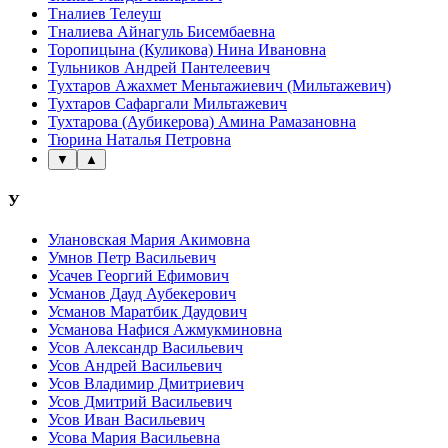
Тналиев Телеуш
Тналиева Айнагуль Бисембаевна
Торопицына (Куликова) Нина Ивановна
Тульников Андрей Пантелеевич
Тухтаров Ажахмет Меньтажиевич (Мильтажевич)
Тухтаров Сафаргали Мильтажевич
Тухтарова (Аубикерова) Амина Рамазановна
Тюрина Наталья Петровна
▼
▲
У
Улановская Мария Акимовна
Умнов Петр Васильевич
Усачев Георгий Ефимович
Усманов Дауд Аубекерович
Усманов Маратбик Даудович
Усманова Нафися Ажмукминовна
Усов Александр Васильевич
Усов Андрей Васильевич
Усов Владимир Дмитриевич
Усов Дмитрий Васильевич
Усов Иван Васильевич
Усова Мария Васильевна