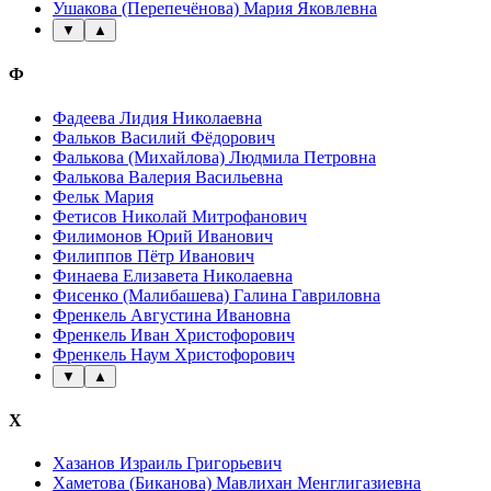
Ушакова (Перепечёнова) Мария Яковлевна
▼
▲
Ф
Фадеева Лидия Николаевна
Фальков Василий Фёдорович
Фалькова (Михайлова) Людмила Петровна
Фалькова Валерия Васильевна
Фельк Мария
Фетисов Николай Митрофанович
Филимонов Юрий Иванович
Филиппов Пётр Иванович
Финаева Елизавета Николаевна
Фисенко (Малибашева) Галина Гавриловна
Френкель Августина Ивановна
Френкель Иван Христофорович
Френкель Наум Христофорович
▼
▲
Х
Хазанов Израиль Григорьевич
Хаметова (Биканова) Мавлихан Менглигазиевна