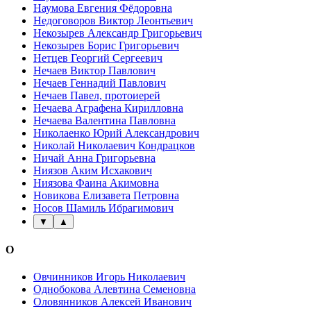
Наумова Евгения Фёдоровна
Недоговоров Виктор Леонтьевич
Некозырев Александр Григорьевич
Некозырев Борис Григорьевич
Нетцев Георгий Сергеевич
Нечаев Виктор Павлович
Нечаев Геннадий Павлович
Нечаев Павел, протоиерей
Нечаева Аграфена Кирилловна
Нечаева Валентина Павловна
Николаенко Юрий Александрович
Николай Николаевич Кондрацков
Ничай Анна Григорьевна
Ниязов Аким Исхакович
Ниязова Фаина Акимовна
Новикова Елизавета Петровна
Носов Шамиль Ибрагимович
▼
▲
О
Овчинников Игорь Николаевич
Однобокова Алевтина Семеновна
Оловянников Алексей Иванович