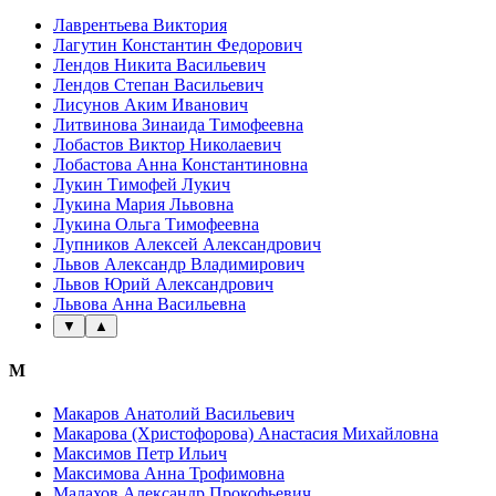
Лаврентьева Виктория
Лагутин Константин Федорович
Лендов Никита Васильевич
Лендов Степан Васильевич
Лисунов Аким Иванович
Литвинова Зинаида Тимофеевна
Лобастов Виктор Николаевич
Лобастова Анна Константиновна
Лукин Тимофей Лукич
Лукина Мария Львовна
Лукина Ольга Тимофеевна
Лупников Алексей Александрович
Львов Александр Владимирович
Львов Юрий Александрович
Львова Анна Васильевна
▼
▲
М
Макаров Анатолий Васильевич
Макарова (Христофорова) Анастасия Михайловна
Максимов Петр Ильич
Максимова Анна Трофимовна
Малахов Александр Прокофьевич