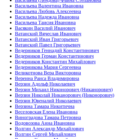
Васильева (Лендова) Фаина Степановна
Васильева Валентина Ивановна
Васильева Любовь Алексеевна
Васильева Надежда Ивановна
Васильева Таисия Ивановна
Васякин Василий Иванович
Ватанский Вячеслав Иванович
Ватанский Иван Григорьевич
Ватанский Павел Григорьевич
Ведерников Геннадий Константинович
Ведерников Герман Константинович
Ведерников Константин Михайлович
Ведерникова Мария Сергеевна
Великотнова Вера Викторовна
Вереина Раиса Владимировна
Верзин Адольф Николаевич
Верзин Михаил Никонорович (Никанорович)
Верзин Николай Никанорович (Никонорович)
Верзин Ювеналий Николаевич
Верзина Тамара Никитична
Веселовская Елена Ивановна
Виноградова Тамара Петровна
Водовозова Анна Ивановна
Волгин Александр Михайлович
Волгин Сергей Михайлович