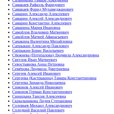
Сальникова Тамара Аркадьевна
Самакаев Рафаэль Фаридович
Самакаев Фарид Мухамеджанович
Самарин Александр Алексеевич
Самарин Алексей Александрович
Самарин Константин Алексеевич
Самарина Мария Ивановна
Самойлов Владимир Матвеевич
Самойлов Матвей Афанасьевич
Санакина Валентина Михайловна
Сапрыкин Александр Павлович
Сапрыкин Борис Васильевич
Сбежнева (Потепалова) Людмила Александровна
Светлов Иван Матвеевич
Севостьянова Анна Петровна
Семёнова Людмила Дмитриевна
Сергеев Алексей Иванович
Сергеева (Кастрыкина) Тамара Константиновна
Сергеева Зинаида Николаевна
Симонов Алексей Иванович
Симонов Герман Константинович
Синицына Таисия Алексеевна
Скрыльникова Лидия Степановна
Соловьев Михаил Александрович
Солодкий Василий Павлович