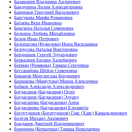
Балакирев Владимир Андреевич
Бандурина Лилия Александровна
Баринков Григорий Васильевич
Барсукова Марфа Романовна
Батаева Вера Ивановна
Бекезина Наталья Семеновна
Белкина Любовь Михайловна
Белов Иван Петрович
Белопасова (Кужелева) Нина Васильевна
Белоусова Наталья Викторовна
Бердников Сергей Эдуардович
Беркалиев Ерсаин Халибаевич
Берман (Рюмкова) Тамара Сергеевна
Бессарабова Шейла Семеновна
Биканов Менглигазы Бердиевич
Бирюкова (Мамутова) Мария Алексеевна
Бобков Александр Александрович
Богдасаров (Багдасаров) Осип
Богдасаров (Багдасаров) Эдуард
Богдасарова (Багдасарова) Анна
Богдасарова (Багдасарова) Елизавета
Богоутдинов (Богаутдинов) Гаяс (Хаяс) Камальдинович
Болгов Михаил Акимович
Бондарев Дмитрий Владимирович
Боронина (Копытина) Тамара Николаевна