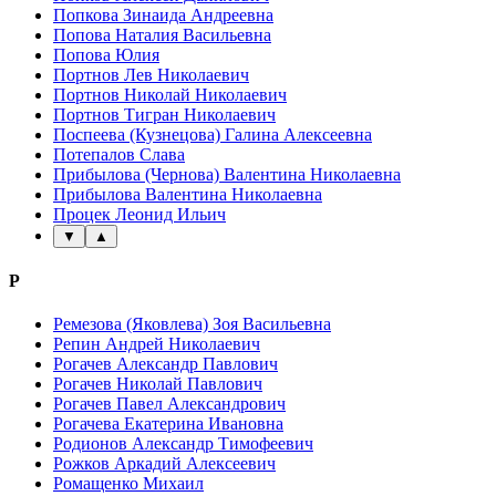
Попкова Зинаида Андреевна
Попова Наталия Васильевна
Попова Юлия
Портнов Лев Николаевич
Портнов Николай Николаевич
Портнов Тигран Николаевич
Поспеева (Кузнецова) Галина Алексеевна
Потепалов Слава
Прибылова (Чернова) Валентина Николаевна
Прибылова Валентина Николаевна
Процек Леонид Ильич
▼
▲
Р
Ремезова (Яковлева) Зоя Васильевна
Репин Андрей Николаевич
Рогачев Александр Павлович
Рогачев Николай Павлович
Рогачев Павел Александрович
Рогачева Екатерина Ивановна
Родионов Александр Тимофеевич
Рожков Аркадий Алексеевич
Ромащенко Михаил