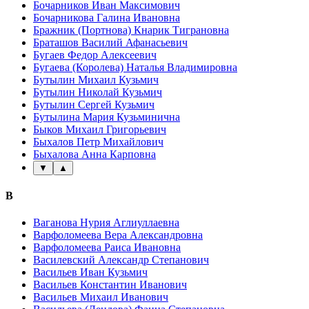
Бочарников Иван Максимович
Бочарникова Галина Ивановна
Бражник (Портнова) Кнарик Тиграновна
Браташов Василий Афанасьевич
Бугаев Федор Алексеевич
Бугаева (Королева) Наталья Владимировна
Бутылин Михаил Кузьмич
Бутылин Николай Кузьмич
Бутылин Сергей Кузьмич
Бутылина Мария Кузьминична
Быков Михаил Григорьевич
Быхалов Петр Михайлович
Быхалова Анна Карповна
▼
▲
В
Ваганова Нурия Аглиуллаевна
Варфоломеева Вера Александровна
Варфоломеева Раиса Ивановна
Василевский Александр Степанович
Васильев Иван Кузьмич
Васильев Константин Иванович
Васильев Михаил Иванович