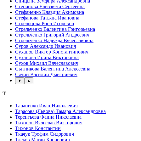
Спицына Земфира Александровна
Степанова Елизавета Сергеевна
Стефаненко Клавдия Акимовна
Стефанова Татьяна Ивановна
Стрельцова Рона Игоревна
Стрельченко Валентина Григорьевна
Стрельченко Григорий Андреевич
Стрельченко Надежда Вячеславовна
Суров Александр Иванович
Суханов Виктор Константинович
Суханова Ирина Викторовна
Сухов Михаил Вячеславович
Сытникова Валентина Алексеевна
Сячин Василий Дмитриевич
▼
▲
Т
Тараненко Иван Николаевич
Тарасова (Львова) Тамара Александровна
Терентьева Фаина Николаевна
Тихонов Вячеслав Викторович
Тихонов Константин
Ткачук Трофим Сидорович
Тлеков Магди Капарович