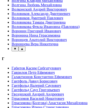
Волгина Клавдия Михайловна
Волгина Любовь Михайловна
Волконский Андрей Викторович
Воловиков Александр Дмитриевич
Воловиков Дмитрий Павлович
Воловикова Тамара Дмитриевна
Воловикова Фекла Ивановна (Павловна)
Воронин Григорий Иванович
Воронина Нина Герасимовна
Воронцев Анатолий Викторович
Воронцева Вера Никитична
▼
▲
Г
Габитов Касим Сибгатулович
Гаврилов Петр Ефимович
Галактионов Константин Ефимович
Гантфоль Давид Борисович
Гантфольд Валерий Саулович
Гантфольд Саул Григорьевич
Гвоздецкий Андрей Андреевич
Герасимов Василий Никитович
Герасимова (Болгова) Анастасия Михайловна
Герасимова Ирина Станиславовна