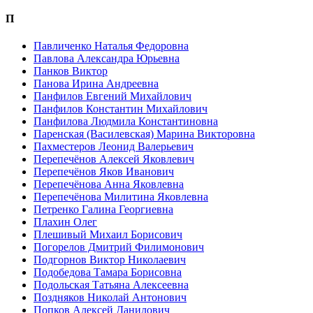
П
Павличенко Наталья Федоровна
Павлова Александра Юрьевна
Панков Виктор
Панова Ирина Андреевна
Панфилов Евгений Михайлович
Панфилов Константин Михайлович
Панфилова Людмила Константиновна
Паренская (Василевская) Марина Викторовна
Пахместеров Леонид Валерьевич
Перепечёнов Алексей Яковлевич
Перепечёнов Яков Иванович
Перепечёнова Анна Яковлевна
Перепечёнова Милитина Яковлевна
Петренко Галина Георгиевна
Плахин Олег
Плешивый Михаил Борисович
Погорелов Дмитрий Филимонович
Подгорнов Виктор Николаевич
Подобедова Тамара Борисовна
Подольская Татьяна Алексеевна
Поздняков Николай Антонович
Попков Алексей Данилович