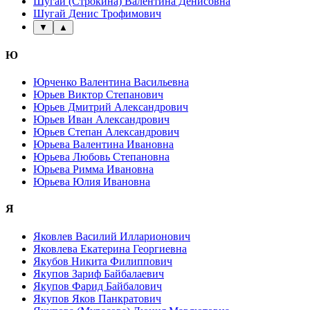
Шугай (Строкина) Валентина Денисовна
Шугай Денис Трофимович
▼
▲
Ю
Юрченко Валентина Васильевна
Юрьев Виктор Степанович
Юрьев Дмитрий Александрович
Юрьев Иван Александрович
Юрьев Степан Александрович
Юрьева Валентина Ивановна
Юрьева Любовь Степановна
Юрьева Римма Ивановна
Юрьева Юлия Ивановна
Я
Яковлев Василий Илларионович
Яковлева Екатерина Георгиевна
Якубов Никита Филиппович
Якупов Зариф Байбалаевич
Якупов Фарид Байбалович
Якупов Яков Панкратович