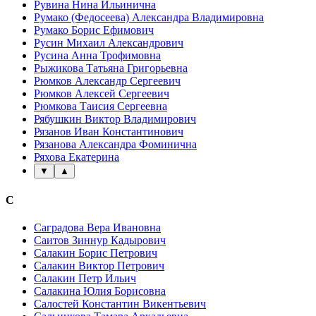
Рувина Нина Ильинична
Румако (Федосеева) Александра Владимировна
Румако Борис Ефимович
Русин Михаил Александрович
Русина Анна Трофимовна
Рыжикова Татьяна Григорьевна
Рюмков Александр Сергеевич
Рюмков Алексей Сергеевич
Рюмкова Таисия Сергеевна
Рябушкин Виктор Владимирович
Рязанов Иван Константинович
Рязанова Александра Фоминична
Ряхова Екатерина
▼
▲
С
Саградова Вера Ивановна
Саитов Зиннур Кадырович
Салакин Борис Петрович
Салакин Виктор Петрович
Салакин Петр Ильич
Салакина Юлия Борисовна
Салостей Константин Викентьевич