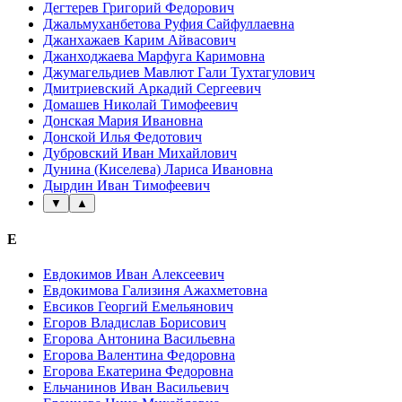
Дегтерев Григорий Федорович
Джальмуханбетова Руфия Сайфуллаевна
Джанхажаев Карим Айвасович
Джанходжаева Марфуга Каримовна
Джумагельдиев Мавлют Гали Тухтагулович
Дмитриевский Аркадий Сергеевич
Домашев Николай Тимофеевич
Донская Мария Ивановна
Донской Илья Федотович
Дубровский Иван Михайлович
Дунина (Киселева) Лариса Ивановна
Дырдин Иван Тимофеевич
▼
▲
Е
Евдокимов Иван Алексеевич
Евдокимова Гализиня Ажахметовна
Евсиков Георгий Емельянович
Егоров Владислав Борисович
Егорова Антонина Васильевна
Егорова Валентина Федоровна
Егорова Екатерина Федоровна
Ельчанинов Иван Васильевич