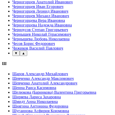
Черногорцев Анатолий Иванович
Черногорцев Иван Егорович
Черногорцев Леонид Иванович
Черногорцев Михаил Иванович
Черногорцева Вера Ивановна
Черногорцева Надежда Ивановна
Черноусов Степан Григорьевич
Чернышев Николай Герасимович
Чернышева Любовь Николаевна
Чесов Борис Федорович
Чижиков Василий Павлович
▼
▲
Ш
Шаров Александр Михайлович
Шевченко Александр Максимович
Шевченко Анатолий Александрович
Шеина Раиса Касимовна
Шелюкова (Баринкова) Валентина Григорьевна
Ширяева Лариса Захаровна
Шмидт Анна Николаевна
Шнягина Антонина Федоровна
Шугаинова Асфирия Коюмовна