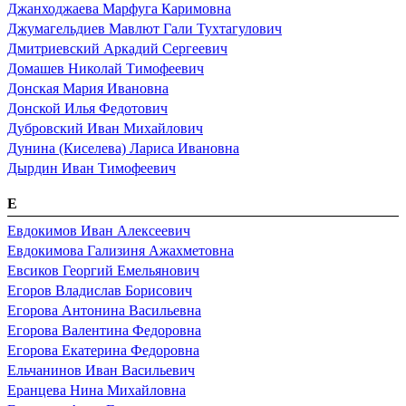
Джанходжаева Марфуга Каримовна
Джумагельдиев Мавлют Гали Тухтагулович
Дмитриевский Аркадий Сергеевич
Домашев Николай Тимофеевич
Донская Мария Ивановна
Донской Илья Федотович
Дубровский Иван Михайлович
Дунина (Киселева) Лариса Ивановна
Дырдин Иван Тимофеевич
Е
Евдокимов Иван Алексеевич
Евдокимова Гализиня Ажахметовна
Евсиков Георгий Емельянович
Егоров Владислав Борисович
Егорова Антонина Васильевна
Егорова Валентина Федоровна
Егорова Екатерина Федоровна
Ельчанинов Иван Васильевич
Еранцева Нина Михайловна