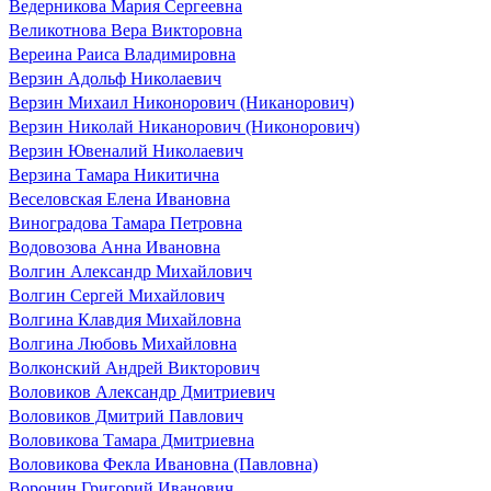
Ведерникова Мария Сергеевна
Великотнова Вера Викторовна
Вереина Раиса Владимировна
Верзин Адольф Николаевич
Верзин Михаил Никонорович (Никанорович)
Верзин Николай Никанорович (Никонорович)
Верзин Ювеналий Николаевич
Верзина Тамара Никитична
Веселовская Елена Ивановна
Виноградова Тамара Петровна
Водовозова Анна Ивановна
Волгин Александр Михайлович
Волгин Сергей Михайлович
Волгина Клавдия Михайловна
Волгина Любовь Михайловна
Волконский Андрей Викторович
Воловиков Александр Дмитриевич
Воловиков Дмитрий Павлович
Воловикова Тамара Дмитриевна
Воловикова Фекла Ивановна (Павловна)
Воронин Григорий Иванович