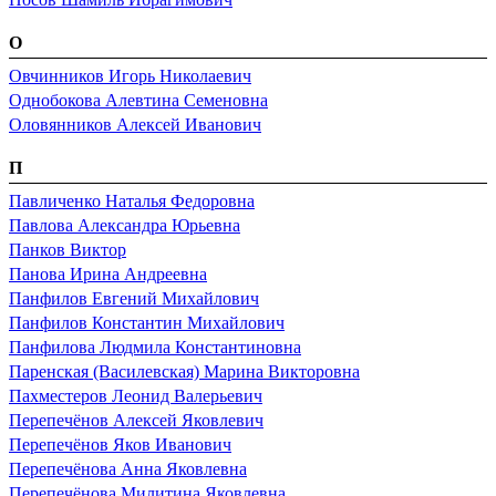
О
Овчинников Игорь Николаевич
Однобокова Алевтина Семеновна
Оловянников Алексей Иванович
П
Павличенко Наталья Федоровна
Павлова Александра Юрьевна
Панков Виктор
Панова Ирина Андреевна
Панфилов Евгений Михайлович
Панфилов Константин Михайлович
Панфилова Людмила Константиновна
Паренская (Василевская) Марина Викторовна
Пахместеров Леонид Валерьевич
Перепечёнов Алексей Яковлевич
Перепечёнов Яков Иванович
Перепечёнова Анна Яковлевна
Перепечёнова Милитина Яковлевна