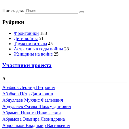
Поиск для:
Рубрики
Фронтовики
183
Дети войны
51
Труженики тыла
45
Астрахань в годы войны
28
Женщины на войне
25
Участники проекта
А
Абабков Леонид Петрович
Абабков Пётр Данилович
Абдуллаев Мухлис Фазлыевич
Абдуллаев Фазлы Шамсутдинович
Абрамов Никита Николаевич
Абрамова Эльвира Леонидовна
Абросимов Владимир Васильевич