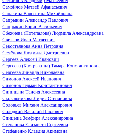
Самойлов Владимир Матвеевич
Самойлов Матвей Афанасьевич
Санакина Валентина Михайловна
Сапрыкин Александр Павлович
Сапрыкин Борис Васильевич
Сбежнева (Потепалова) Людмила Александровна
Светлов Иван Матвеевич
Севостьянова Анна Петровна
Семёнова Людмила Дмитриевна
Сергеев Алексей Иванович
Сергеева (Кастрыкина) Тамара Константиновна
Сергеева Зинаида Николаевна
Симонов Алексей Иванович
Симонов Герман Константинович
Синицына Таисия Алексеевна
Скрыльникова Лидия Степановна
Соловьев Михаил Александрович
Солодкий Василий Павлович
Спицына Земфира Александровна
Степанова Елизавета Сергеевна
Стефаненко Клавдия Акимовна