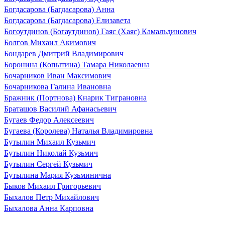
Богдасарова (Багдасарова) Анна
Богдасарова (Багдасарова) Елизавета
Богоутдинов (Богаутдинов) Гаяс (Хаяс) Камальдинович
Болгов Михаил Акимович
Бондарев Дмитрий Владимирович
Боронина (Копытина) Тамара Николаевна
Бочарников Иван Максимович
Бочарникова Галина Ивановна
Бражник (Портнова) Кнарик Тиграновна
Браташов Василий Афанасьевич
Бугаев Федор Алексеевич
Бугаева (Королева) Наталья Владимировна
Бутылин Михаил Кузьмич
Бутылин Николай Кузьмич
Бутылин Сергей Кузьмич
Бутылина Мария Кузьминична
Быков Михаил Григорьевич
Быхалов Петр Михайлович
Быхалова Анна Карповна