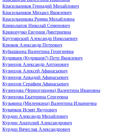
Красильников Геннадий Михайлович
Красильников Михаил Яковлевич
Красильникова Римма Михайловна
Криволапов Николай Семенович
Криворучко Евгения Дмитриевна
Крутоярский Александр Николаевич
Крюков Александр Петрович
Кубышкина Валентина Георгиевна
Кудряшев (Кудряшов?) Петр Яковлевич
Кузнецов Александр Антонович
Кузнецов Алексей Афанасьевич
Кузнецов Аркадий Афанасьевич
Кузнецов Серафим Афанасьевич
Кузнецова (Черногорцева) Валентина Ивановна
Кузнецова Екатерина Сергеевна
Кузьмина (Миленкина) Валентина Ильинична
Кумачков Исмят Якупович
Курдин Александр Михайлович
Курдин Анатолий Александрович
Курдин Вячеслав Александрович