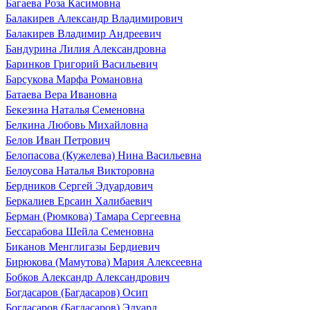
Багаева Роза Касимовна
Балакирев Александр Владимирович
Балакирев Владимир Андреевич
Бандурина Лилия Александровна
Баринков Григорий Васильевич
Барсукова Марфа Романовна
Батаева Вера Ивановна
Бекезина Наталья Семеновна
Белкина Любовь Михайловна
Белов Иван Петрович
Белопасова (Кужелева) Нина Васильевна
Белоусова Наталья Викторовна
Бердников Сергей Эдуардович
Беркалиев Ерсаин Халибаевич
Берман (Рюмкова) Тамара Сергеевна
Бессарабова Шейла Семеновна
Биканов Менглигазы Бердиевич
Бирюкова (Мамутова) Мария Алексеевна
Бобков Александр Александрович
Богдасаров (Багдасаров) Осип
Богдасаров (Багдасаров) Эдуард