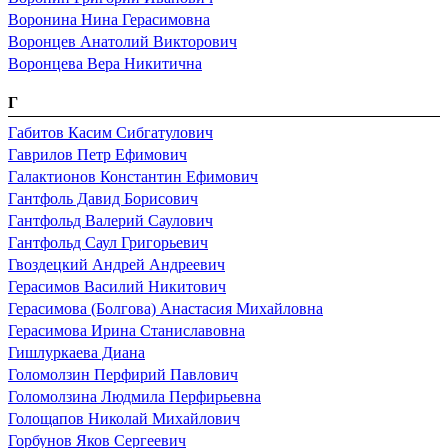
Воронина Нина Герасимовна
Воронцев Анатолий Викторович
Воронцева Вера Никитична
Г
Габитов Касим Сибгатулович
Гаврилов Петр Ефимович
Галактионов Константин Ефимович
Гантфоль Давид Борисович
Гантфольд Валерий Саулович
Гантфольд Саул Григорьевич
Гвоздецкий Андрей Андреевич
Герасимов Василий Никитович
Герасимова (Болгова) Анастасия Михайловна
Герасимова Ирина Станиславовна
Гишлуркаева Диана
Голомолзин Перфирий Павлович
Голомолзина Людмила Перфирьевна
Голощапов Николай Михайлович
Горбунов Яков Сергеевич