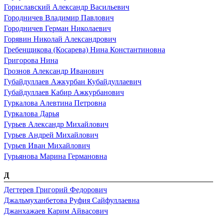
Гориславский Александр Васильевич
Городничев Владимир Павлович
Городничев Герман Николаевич
Горявин Николай Александрович
Гребенщикова (Косарева) Нина Константиновна
Григорова Нина
Грознов Александр Иванович
Губайдуллаев Ажкурбан Кубайдуллаевич
Губайдуллаев Кабир Ажкурбанович
Гуркалова Алевтина Петровна
Гуркалова Дарья
Гурьев Александр Михайлович
Гурьев Андрей Михайлович
Гурьев Иван Михайлович
Гурьянова Марина Германовна
Д
Дегтерев Григорий Федорович
Джальмуханбетова Руфия Сайфуллаевна
Джанхажаев Карим Айвасович