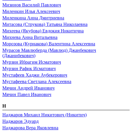
Мизинов Василий Павлович
Миленкин Илья Алексеевич
Миленкина Анна Дмитриевна
Митасова (Струкова) Татьяна Николаевна
Михеева (Якубова) Евдокия Никитична
Михнева Анна Витальевна
Морозова (Курнакова) Валентина Алексеевна
Мурасов Мавлюберда (Мавлюд) Джанбекович
(Джанибекович)
Мурзин Ибрагим Исматович
Мурзин Рафик Исматович
Мустафеев Хаджи Аубекерович
Мустафеева Светлана Алексеевна
Мячин Андрей Иванович
Мячин Павел Иванович
Н
Наджаров Михаил Никитович (Никитич)
Наджаров Эдуард
Наджарова Вера Яковлевна