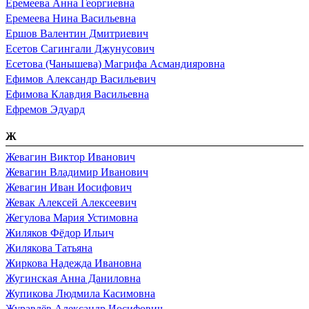
Еремеева Анна Георгиевна
Еремеева Нина Васильевна
Ершов Валентин Дмитриевич
Есетов Сагингали Джунусович
Есетова (Чанышева) Магрифа Асмандияровна
Ефимов Александр Васильевич
Ефимова Клавдия Васильевна
Ефремов Эдуард
Ж
Жевагин Виктор Иванович
Жевагин Владимир Иванович
Жевагин Иван Иосифович
Жевак Алексей Алексеевич
Жегулова Мария Устимовна
Жиляков Фёдор Ильич
Жилякова Татьяна
Жиркова Надежда Ивановна
Жугинская Анна Даниловна
Жупикова Людмила Касимовна
Журавлёв Александр Иосифович