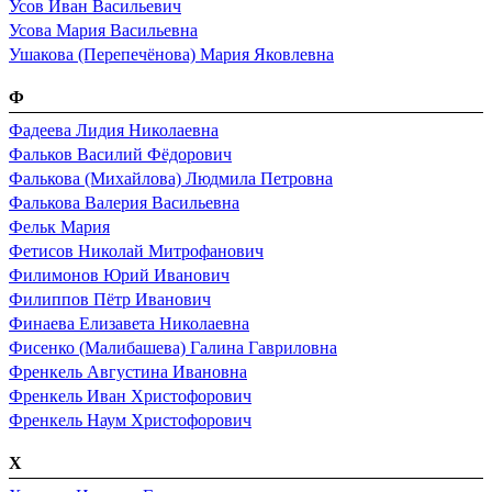
Усов Иван Васильевич
Усова Мария Васильевна
Ушакова (Перепечёнова) Мария Яковлевна
Ф
Фадеева Лидия Николаевна
Фальков Василий Фёдорович
Фалькова (Михайлова) Людмила Петровна
Фалькова Валерия Васильевна
Фельк Мария
Фетисов Николай Митрофанович
Филимонов Юрий Иванович
Филиппов Пётр Иванович
Финаева Елизавета Николаевна
Фисенко (Малибашева) Галина Гавриловна
Френкель Августина Ивановна
Френкель Иван Христофорович
Френкель Наум Христофорович
Х