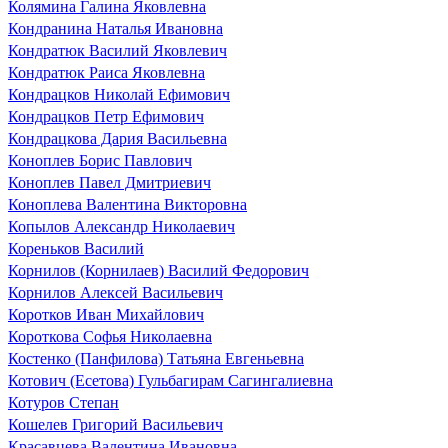
Колямина Галина Яковлевна
Кондранина Наталья Ивановна
Кондратюк Василий Яковлевич
Кондратюк Раиса Яковлевна
Кондрацков Николай Ефимович
Кондрацков Петр Ефимович
Кондрацкова Дария Васильевна
Коноплев Борис Павлович
Коноплев Павел Дмитриевич
Коноплева Валентина Викторовна
Копылов Александр Николаевич
Кореньков Василий
Корнилов (Корнилаев) Василий Федорович
Корнилов Алексей Васильевич
Коротков Иван Михайлович
Короткова Софья Николаевна
Костенко (Панфилова) Татьяна Евгеньевна
Котович (Есетова) Гульбагирам Сагингалиевна
Котуров Степан
Кошелев Григорий Васильевич
Красавцева Валентина Ивановна