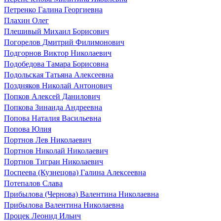
Петренко Галина Георгиевна
Плахин Олег
Плешивый Михаил Борисович
Погорелов Дмитрий Филимонович
Подгорнов Виктор Николаевич
Подобедова Тамара Борисовна
Подольская Татьяна Алексеевна
Поздняков Николай Антонович
Попков Алексей Данилович
Попкова Зинаида Андреевна
Попова Наталия Васильевна
Попова Юлия
Портнов Лев Николаевич
Портнов Николай Николаевич
Портнов Тигран Николаевич
Поспеева (Кузнецова) Галина Алексеевна
Потепалов Слава
Прибылова (Чернова) Валентина Николаевна
Прибылова Валентина Николаевна
Процек Леонид Ильич