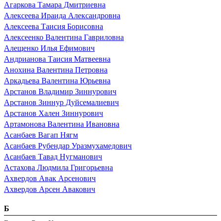
Агаркова Тамара Дмитриевна
Алексеева Ираида Александровна
Алексеева Таисия Борисовна
Алексеенко Валентина Гавриловна
Алещенко Илья Ефимович
Андрианова Таисия Матвеевна
Анохина Валентина Петровна
Аркадьева Валентина Юрьевна
Арстанов Владимир Зиннурович
Арстанов Зиннур Дуйсемалиевич
Арстанов Хален Зиннурович
Артамонова Валентина Ивановна
Асанбаев Вагап Нягм
Асанбаев Рубендар Уразмухамедович
Асанбаев Тавад Нугманович
Астахова Людмила Григорьевна
Ахвердов Авак Арсенович
Ахвердов Арсен Авакович
Б