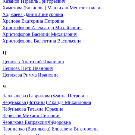
Хазанов Израиль Григорьевич
Хаметова (Биканова) Мавлихан Менглигазиевна
Ходжаева Дания Зиннуровна
Храпова Екатерина Петровна
Христофоров Александр Михайлович
Христофоров Василий Михайлович
Христофорова Валентина Васильевна
Ц
Цепляев Анатолий Иванович
Цепляев Петр Иванович
Цепляева Римма Ивановна
Ч
Чалдышева (Гаврилова) Фаина Петровна
Чебунькова (Зоткина) Ираида Михайловна
Чебунькова Татьяна Юрьевна
Червяков Михаил Петрович
Червякова Евпраксия Фёдоровна
Черниенко (Васильева) Елизавета Викторовна