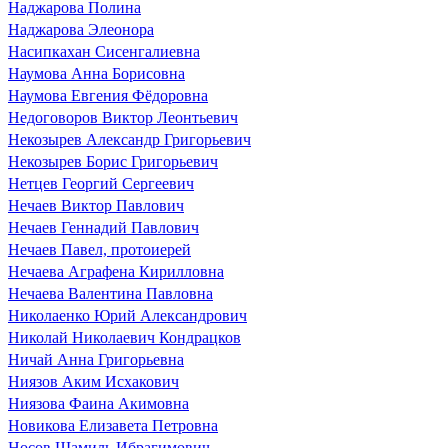
Наджарова Полина
Наджарова Элеонора
Насипкахан Сисенгалиевна
Наумова Анна Борисовна
Наумова Евгения Фёдоровна
Недоговоров Виктор Леонтьевич
Некозырев Александр Григорьевич
Некозырев Борис Григорьевич
Нетцев Георгий Сергеевич
Нечаев Виктор Павлович
Нечаев Геннадий Павлович
Нечаев Павел, протоиерей
Нечаева Аграфена Кирилловна
Нечаева Валентина Павловна
Николаенко Юрий Александрович
Николай Николаевич Кондрацков
Ничай Анна Григорьевна
Ниязов Аким Исхакович
Ниязова Фаина Акимовна
Новикова Елизавета Петровна
Носов Шамиль Ибрагимович