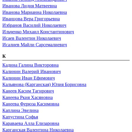
Иванова Лидия Матвеевна
Иванова Марианна Николаевна
Иванцова Вера Григорьевна
Избранов Василий Николаевич
Ильченко Михаил Константинович
Исаев Валентин Николаевич
Исалиев Майли Сарсемалиевич
К
Кадина Галина Викторовна
Калинин Валерий Иванович
Калинин Иван Ефимович
Кальянова (Карганская) Юлия Борисовна
Канеев Касим Тагирович
Канеева Ркия Хасяновна
Канеева Ферюза Касимовна
Каплина Эвелина
Капустина Софья
Караваева Алла Елизаровна
Карганская Валентина Николаевна