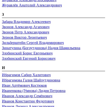
Журавлёв Анатолий Александрович
З
Забара Владимир Алексеевич
Звонов Александр Агапович
Звонов Петр Александрович
Зернов Виктор Леонтьевич
Зильберштейн Сергей Владимирович
Зинатулина (Богоутдинова) Надия Шамильевна
Злобинский Борис Евгеньевич
Злобинский Евгений Борисович
И
Ибрагимов Сабир Халитович
Ибрагимова Галия Шайхутдиновна
Иван Артёмович Костюков
Иваненкова (Умнова) Лидия Петровна
Иванов Александр Семёнович
Иванов Константин Федотович
Иванов Леонид Александрович