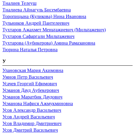
Тналиев Телеуш
Тналиева Айнагуль Бисембаевна
Торопицына (Куликова) Нина Ивановна
Тульников Андрей Пантелеевич
Тухтаров Ажахмет Меньтажиевич (Мильтажевич)
Тухтаров Сафаргали Мильтажевич
Тухтарова (Аубикерова) Амина Рамазановна
Тюрина Наталья Петровна
У
Улановская Мария Акимовна
Умнов Петр Васильевич
Усачев Георгий Ефимович
Усманов Дауд Аубекерович
Усманов Маратбик Даудович
Усманова Нафися Ажмукминовна
Усов Александр Васильевич
Усов Андрей Васильевич
Усов Владимир Дмитриевич
Усов Дмитрий Васильевич