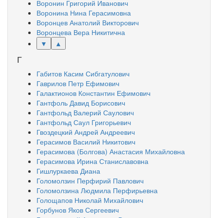
Воронин Григорий Иванович
Воронина Нина Герасимовна
Воронцев Анатолий Викторович
Воронцева Вера Никитична
▼
▲
Г
Габитов Касим Сибгатулович
Гаврилов Петр Ефимович
Галактионов Константин Ефимович
Гантфоль Давид Борисович
Гантфольд Валерий Саулович
Гантфольд Саул Григорьевич
Гвоздецкий Андрей Андреевич
Герасимов Василий Никитович
Герасимова (Болгова) Анастасия Михайловна
Герасимова Ирина Станиславовна
Гишлуркаева Диана
Голомолзин Перфирий Павлович
Голомолзина Людмила Перфирьевна
Голощапов Николай Михайлович
Горбунов Яков Сергеевич