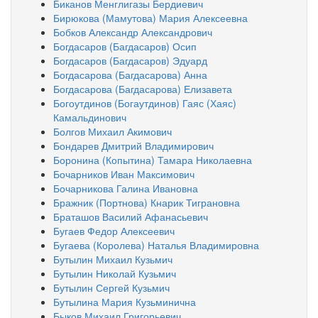
Биканов Менглигазы Бердиевич
Бирюкова (Мамутова) Мария Алексеевна
Бобков Александр Александрович
Богдасаров (Багдасаров) Осип
Богдасаров (Багдасаров) Эдуард
Богдасарова (Багдасарова) Анна
Богдасарова (Багдасарова) Елизавета
Богоутдинов (Богаутдинов) Гаяс (Хаяс)
Камальдинович
Болгов Михаил Акимович
Бондарев Дмитрий Владимирович
Боронина (Копытина) Тамара Николаевна
Бочарников Иван Максимович
Бочарникова Галина Ивановна
Бражник (Портнова) Кнарик Тиграновна
Браташов Василий Афанасьевич
Бугаев Федор Алексеевич
Бугаева (Королева) Наталья Владимировна
Бутылин Михаил Кузьмич
Бутылин Николай Кузьмич
Бутылин Сергей Кузьмич
Бутылина Мария Кузьминична
Быков Михаил Григорьевич