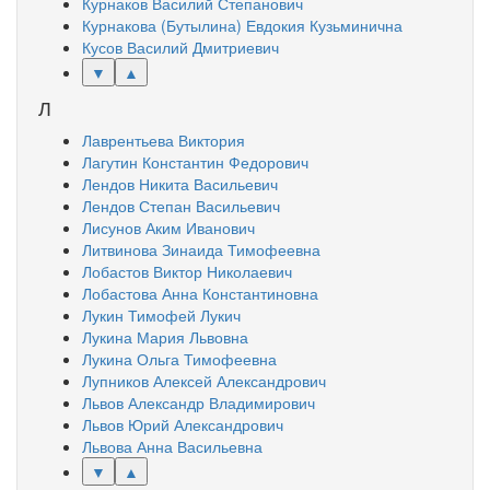
Курнаков Василий Степанович
Курнакова (Бутылина) Евдокия Кузьминична
Кусов Василий Дмитриевич
▼
▲
Л
Лаврентьева Виктория
Лагутин Константин Федорович
Лендов Никита Васильевич
Лендов Степан Васильевич
Лисунов Аким Иванович
Литвинова Зинаида Тимофеевна
Лобастов Виктор Николаевич
Лобастова Анна Константиновна
Лукин Тимофей Лукич
Лукина Мария Львовна
Лукина Ольга Тимофеевна
Лупников Алексей Александрович
Львов Александр Владимирович
Львов Юрий Александрович
Львова Анна Васильевна
▼
▲