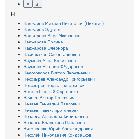
▼
▲
Н
Наджаров Михаил Никитович (Никитич)
Наджаров Эдуард
Наджарова Вера Яковлевна
Наджарова Полина
Наджарова Элеонора
Насипкахан Сисенгалиевна
Наумова Анна Борисовна
Наумова Евгения Фёдоровна
Недоговоров Виктор Леонтьевич
Некозырев Александр Григорьевич
Некозырев Борис Григорьевич
Нетцев Георгий Сергеевич
Нечаев Виктор Павлович
Нечаев Геннадий Павлович
Нечаев Павел, протоиерей
Нечаева Аграфена Кирилловна
Нечаева Валентина Павловна
Николаенко Юрий Александрович
Николай Николаевич Кондрацков