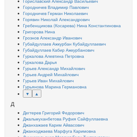
Гориславский Александр Васильевич
Городничев Владимир Павлович
Городничев Герман Николаевич
Горявин Николай Александрович
Гребенщикова (Косарева) Нина Константиновна
Григорова Нина
Грознов Александр Иванович
Губайдуллаев Ажкурбан Кубайдуллаевич
Губайдуллаев Кабир Ажкурбанович
Гуркалова Алевтина Петровна
Гуркалова Дарья
Гурьев Александр Михайлович
Гурьев Андрей Михайлович
Гурьев Иван Михайлович
Гурьянова Марина Германовна
▼
▲
Д
Дегтерев Григорий Федорович
Джальмуханбетова Руфия Сайфуллаевна
Джанхажаев Карим Айвасович
Джанходжаева Марфуга Каримовна