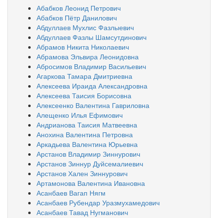
Абабков Леонид Петрович
Абабков Пётр Данилович
Абдуллаев Мухлис Фазлыевич
Абдуллаев Фазлы Шамсутдинович
Абрамов Никита Николаевич
Абрамова Эльвира Леонидовна
Абросимов Владимир Васильевич
Агаркова Тамара Дмитриевна
Алексеева Ираида Александровна
Алексеева Таисия Борисовна
Алексеенко Валентина Гавриловна
Алещенко Илья Ефимович
Андрианова Таисия Матвеевна
Анохина Валентина Петровна
Аркадьева Валентина Юрьевна
Арстанов Владимир Зиннурович
Арстанов Зиннур Дуйсемалиевич
Арстанов Хален Зиннурович
Артамонова Валентина Ивановна
Асанбаев Вагап Нягм
Асанбаев Рубендар Уразмухамедович
Асанбаев Тавад Нугманович