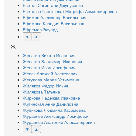
Есетов Сагингали Джунусович
Есетова (Чанышева) Магрифа Асмандияровна
Ефимов Александр Васильевич
Ефимова Клавдия Васильевна
Ефремов Эдуард
▼
▲
Ж
Жевагин Виктор Иванович
Жевагин Владимир Иванович
Жевагин Иван Иосифович
Жевак Алексей Алексеевич
Жегулова Мария Устимовна
Жиляков Фёдор Ильич
Жилякова Татьяна
Жиркова Надежда Ивановна
Жугинская Анна Даниловна
Жупикова Людмила Касимовна
Журавлёв Александр Иосифович
Журавлёв Анатолий Александрович
▼
▲