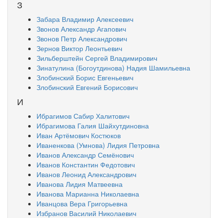
З
Забара Владимир Алексеевич
Звонов Александр Агапович
Звонов Петр Александрович
Зернов Виктор Леонтьевич
Зильберштейн Сергей Владимирович
Зинатулина (Богоутдинова) Надия Шамильевна
Злобинский Борис Евгеньевич
Злобинский Евгений Борисович
И
Ибрагимов Сабир Халитович
Ибрагимова Галия Шайхутдиновна
Иван Артёмович Костюков
Иваненкова (Умнова) Лидия Петровна
Иванов Александр Семёнович
Иванов Константин Федотович
Иванов Леонид Александрович
Иванова Лидия Матвеевна
Иванова Марианна Николаевна
Иванцова Вера Григорьевна
Избранов Василий Николаевич