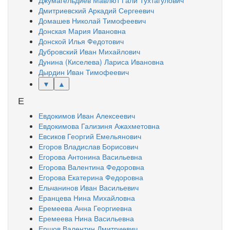
Джумагельдиев Мавлют Гали Тухтагулович
Дмитриевский Аркадий Сергеевич
Домашев Николай Тимофеевич
Донская Мария Ивановна
Донской Илья Федотович
Дубровский Иван Михайлович
Дунина (Киселева) Лариса Ивановна
Дырдин Иван Тимофеевич
▼
▲
Е
Евдокимов Иван Алексеевич
Евдокимова Гализиня Ажахметовна
Евсиков Георгий Емельянович
Егоров Владислав Борисович
Егорова Антонина Васильевна
Егорова Валентина Федоровна
Егорова Екатерина Федоровна
Ельчанинов Иван Васильевич
Еранцева Нина Михайловна
Еремеева Анна Георгиевна
Еремеева Нина Васильевна
Ершов Валентин Дмитриевич