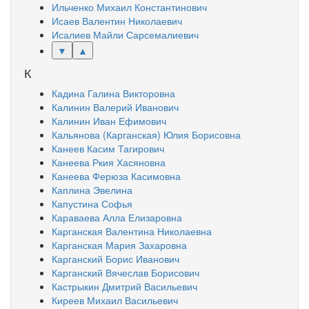
Ильченко Михаил Константинович
Исаев Валентин Николаевич
Исалиев Майли Сарсемалиевич
▼
▲
К
Кадина Галина Викторовна
Калинин Валерий Иванович
Калинин Иван Ефимович
Кальянова (Карганская) Юлия Борисовна
Канеев Касим Тагирович
Канеева Ркия Хасяновна
Канеева Ферюза Касимовна
Каплина Эвелина
Капустина Софья
Караваева Алла Елизаровна
Карганская Валентина Николаевна
Карганская Мария Захаровна
Карганский Борис Иванович
Карганский Вячеслав Борисович
Кастрыкин Дмитрий Васильевич
Киреев Михаил Васильевич