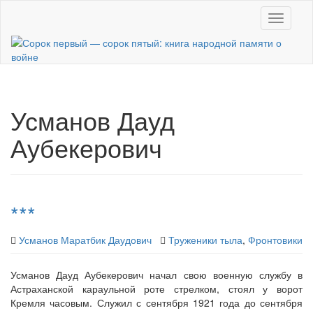
Skip
Toggle n
to
main
content
Усманов Дауд
Аубекерович
***
Усманов Маратбик Даудович
Труженики тыла
,
Фронтовики
Усманов Дауд Аубекерович начал свою военную службу в
Астраханской караульной роте стрелком, стоял у ворот
Кремля часовым. Служил с сентября 1921 года до сентября