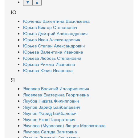
▼
▲
Ю
Юрченко Валентина Васильевна
Юрьев Виктор Степанович
Юрьев Дмитрий Александрович
Юрьев Иван Александрович
Юрьев Степан Александрович
Юрьева Валентина Ивановна
Юрьева Любовь Степановна
Юрьева Римма Ивановна
Юрьева Юлия Ивановна
Я
Яковлев Василий Илларионович
Яковлева Екатерина Георгиевна
Якубов Никита Филиппович
Якупов Зариф Байбалаевич
Якупов Фарид Байбалович
Якупов Яков Панкратович
Якупова (Мурасова) Люция Мавлютовна
Якупова Сагида Загитовна
Яренко Дмитрий Данилович