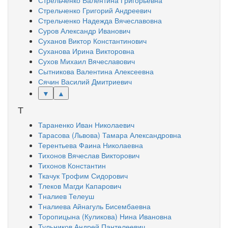
Стрельченко Валентина Григорьевна
Стрельченко Григорий Андреевич
Стрельченко Надежда Вячеславовна
Суров Александр Иванович
Суханов Виктор Константинович
Суханова Ирина Викторовна
Сухов Михаил Вячеславович
Сытникова Валентина Алексеевна
Сячин Василий Дмитриевич
▼
▲
Т
Тараненко Иван Николаевич
Тарасова (Львова) Тамара Александровна
Терентьева Фаина Николаевна
Тихонов Вячеслав Викторович
Тихонов Константин
Ткачук Трофим Сидорович
Тлеков Магди Капарович
Тналиев Телеуш
Тналиева Айнагуль Бисембаевна
Торопицына (Куликова) Нина Ивановна
Тульников Андрей Пантелеевич