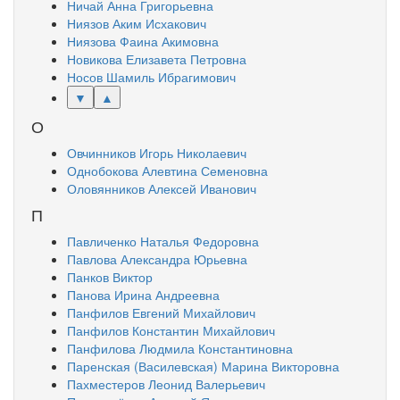
Ничай Анна Григорьевна
Ниязов Аким Исхакович
Ниязова Фаина Акимовна
Новикова Елизавета Петровна
Носов Шамиль Ибрагимович
▼
▲
О
Овчинников Игорь Николаевич
Однобокова Алевтина Семеновна
Оловянников Алексей Иванович
П
Павличенко Наталья Федоровна
Павлова Александра Юрьевна
Панков Виктор
Панова Ирина Андреевна
Панфилов Евгений Михайлович
Панфилов Константин Михайлович
Панфилова Людмила Константиновна
Паренская (Василевская) Марина Викторовна
Пахместеров Леонид Валерьевич