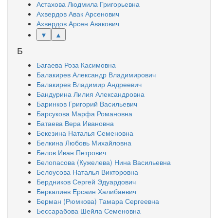
Астахова Людмила Григорьевна
Ахвердов Авак Арсенович
Ахвердов Арсен Авакович
▼
▲
Б
Багаева Роза Касимовна
Балакирев Александр Владимирович
Балакирев Владимир Андреевич
Бандурина Лилия Александровна
Баринков Григорий Васильевич
Барсукова Марфа Романовна
Батаева Вера Ивановна
Бекезина Наталья Семеновна
Белкина Любовь Михайловна
Белов Иван Петрович
Белопасова (Кужелева) Нина Васильевна
Белоусова Наталья Викторовна
Бердников Сергей Эдуардович
Беркалиев Ерсаин Халибаевич
Берман (Рюмкова) Тамара Сергеевна
Бессарабова Шейла Семеновна