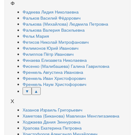
Ф
Фадеева Лидия Николаевна
Фальков Василий Фёдорович
Фалькова (Михайлова) Людмила Петровна
Фалькова Валерия Васильевна
Фельк Мария
Фетисов Николай Митрофанович
Филимонов Юрий Иванович
Филиппов Пётр Иванович
Финаева Елизавета Николаевна
Фисенко (Малибашева) Галина Гавриловна
Френкель Августина Ивановна
Френкель Иван Христофорович
Френкель Наум Христофорович
▼
▲
Х
Хазанов Израиль Григорьевич
Хаметова (Биканова) Мавлихан Менглигазиевна
Ходжаева Дания Зиннуровна
Храпова Екатерина Петровна
Христофоров Александр Михайлович