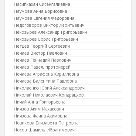
Насипкахан Сисенгалиевна
Наумова Анна Борисовна
Наумова Евгения Фёдоровна
Недоговоров Виктор Леонтьевич
Некозырев Александр Григорьевич
Некозырев Борис Григорьевич
Нетцев Георгий Сергеевич
Нечаев Виктор Павлович
Нечаев Геннадий Павлович
Нечаев Павел, протоиерей
Нечаева Аграфена Кирилловна
Нечаева Валентина Павловна
Николаенко Юрий Александрович
Николай Николаевич Кондрацков
Ничай Анна Григорьевна
Ниязов Аким Исхакович
Ниязова Фаина Акимовна
Новикова Елизавета Петровна
Носов Шамиль Ибрагимович