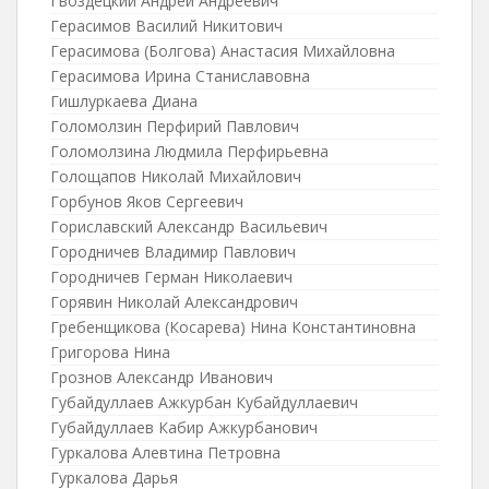
Гвоздецкий Андрей Андреевич
Герасимов Василий Никитович
Герасимова (Болгова) Анастасия Михайловна
Герасимова Ирина Станиславовна
Гишлуркаева Диана
Голомолзин Перфирий Павлович
Голомолзина Людмила Перфирьевна
Голощапов Николай Михайлович
Горбунов Яков Сергеевич
Гориславский Александр Васильевич
Городничев Владимир Павлович
Городничев Герман Николаевич
Горявин Николай Александрович
Гребенщикова (Косарева) Нина Константиновна
Григорова Нина
Грознов Александр Иванович
Губайдуллаев Ажкурбан Кубайдуллаевич
Губайдуллаев Кабир Ажкурбанович
Гуркалова Алевтина Петровна
Гуркалова Дарья