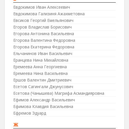
Евдокимов Иван Алексеевич
Евдокимова Гализиня Ажахметовна
Евсиков Георгий Емельянович
Егоров Владислав Борисович
Егорова Антонина Васильевна
Егорова Валентина Федоровна
Егорова Екатерина Федоровна
Ельчанинов Иван Васильевич
Еранцева Нина Михайловна
Еремеева Анна Георгиевна
Еремеева Нина Васильевна
Ершов Валентин Дмитриевич
Есетов Сагингали Джунусович
Есетова (Чанышева) Магрифа Асмандияровна
Ефимов Александр Васильевич
Ефимова Клавдия Васильевна
Ефремов Эдуард
Ж