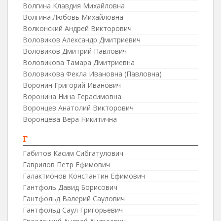
Волгина Клавдия Михайловна
Волгина Любовь Михайловна
Волконский Андрей Викторович
Воловиков Александр Дмитриевич
Воловиков Дмитрий Павлович
Воловикова Тамара Дмитриевна
Воловикова Фекла Ивановна (Павловна)
Воронин Григорий Иванович
Воронина Нина Герасимовна
Воронцев Анатолий Викторович
Воронцева Вера Никитична
Г
Габитов Касим Сибгатулович
Гаврилов Петр Ефимович
Галактионов Константин Ефимович
Гантфоль Давид Борисович
Гантфольд Валерий Саулович
Гантфольд Саул Григорьевич