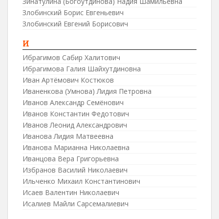
Зинатулина (Богоутдинова) Надия Шамильевна
Злобинский Борис Евгеньевич
Злобинский Евгений Борисович
И
Ибрагимов Сабир Халитович
Ибрагимова Галия Шайхутдиновна
Иван Артёмович Костюков
Иваненкова (Умнова) Лидия Петровна
Иванов Александр Семёнович
Иванов Константин Федотович
Иванов Леонид Александрович
Иванова Лидия Матвеевна
Иванова Марианна Николаевна
Иванцова Вера Григорьевна
Избранов Василий Николаевич
Ильченко Михаил Константинович
Исаев Валентин Николаевич
Исалиев Майли Сарсемалиевич