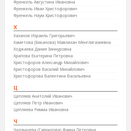
Френкель Августина Ивановна
Френкель Иван Христофорович
Френкель Наум Христофорович
Х
Хазанов Израиль Григорьевич
Хаметова (Биканова) Мавлихан Менглигазиевна
Ходжаева Дания Зиннуровна
Храпова Екатерина Петровна
Христофоров Александр Михайлович
Христофоров Василий Михайлович
Христофорова Валентина Васильевна
Ц
Цепляев Анатолий Иванович
Цепляев Петр Иванович
Цепляева Римма Ивановна
Ч
Чалдышева (Гаврилова) Фаина Петровна