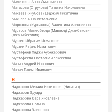
Миленкина Анна Дмитриевна
Митасова (Струкова) Татьяна Николаевна
Михеева (Якубова) Евдокия Никитична
Михнева Анна Витальевна
Морозова (Курнакова) Валентина Алексеевна
Мурасов Мавлюберда (Мавлюд) Джанбекович
(Джанибекович)
Мурзин Ибрагим Исматович
Мурзин Рафик Исматович
Мустафеев Хаджи Аубекерович
Мустафеева Светлана Алексеевна
Мячин Андрей Иванович
Мячин Павел Иванович
Н
Наджаров Михаил Никитович (Никитич)
Наджаров Эдуард
Наджарова Вера Яковлевна
Наджарова Полина
Наджарова Элеонора