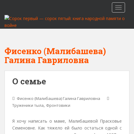
S
TOGGLE
k
i
p
t
o
m
Фисенко (Малибашева)
a
Галина Гавриловна
i
n
c
О семье
o
n
t
Фисенко (Малибашева) Галина Гавриловна
e
,
Труженики тыла
Фронтовики
n
t
Я хочу написать о маме, Малибашевой Прасковье
Семеновне. Как тяжело ей было остаться одной с