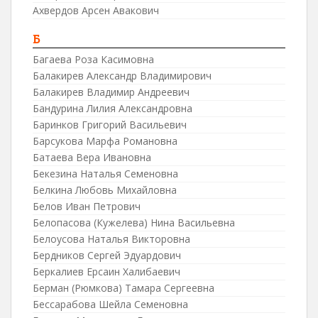
Ахвердов Арсен Авакович
Б
Багаева Роза Касимовна
Балакирев Александр Владимирович
Балакирев Владимир Андреевич
Бандурина Лилия Александровна
Баринков Григорий Васильевич
Барсукова Марфа Романовна
Батаева Вера Ивановна
Бекезина Наталья Семеновна
Белкина Любовь Михайловна
Белов Иван Петрович
Белопасова (Кужелева) Нина Васильевна
Белоусова Наталья Викторовна
Бердников Сергей Эдуардович
Беркалиев Ерсаин Халибаевич
Берман (Рюмкова) Тамара Сергеевна
Бессарабова Шейла Семеновна