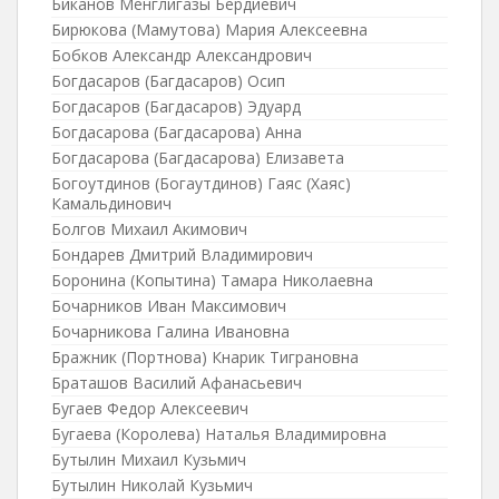
Биканов Менглигазы Бердиевич
Бирюкова (Мамутова) Мария Алексеевна
Бобков Александр Александрович
Богдасаров (Багдасаров) Осип
Богдасаров (Багдасаров) Эдуард
Богдасарова (Багдасарова) Анна
Богдасарова (Багдасарова) Елизавета
Богоутдинов (Богаутдинов) Гаяс (Хаяс)
Камальдинович
Болгов Михаил Акимович
Бондарев Дмитрий Владимирович
Боронина (Копытина) Тамара Николаевна
Бочарников Иван Максимович
Бочарникова Галина Ивановна
Бражник (Портнова) Кнарик Тиграновна
Браташов Василий Афанасьевич
Бугаев Федор Алексеевич
Бугаева (Королева) Наталья Владимировна
Бутылин Михаил Кузьмич
Бутылин Николай Кузьмич