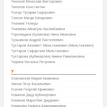
Тихонов Вячеслав Викторович
Тихонов Константин
Ткачук Трофим Сидорович
Тлеков Магди Капарович
Тналиев Телеуш
Тналиева Айнагуль Бисембаевна
Торопицына (Куликова) Нина Ивановна
Тульников Андрей Пантелеевич
Тухтаров Ажахмет Меньтажиевич (Мильтажевич)
Тухтаров Сафаргали Мильтажевич
Тухтарова (Аубикерова) Амина Рамазановна
Тюрина Наталья Петровна
У
Улановская Мария Акимовна
Умнов Петр Васильевич
Усачев Георгий Ефимович
Усманов Дауд Аубекерович
Усманов Маратбик Даудович
Усманова Нафися Ажмукминовна