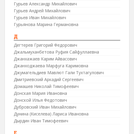
Гурьев Александр Михайлович
Гурьев Андрей Михайлович
Гурьев Иван Михайлович
Гурьянова Марина Германовна
Д
Дегтерев Григорий Федорович
Джальмуханбетова Руфия Сайфуллаевна
Джанхажаев Карим Айвасович
Джанходжаева Марфуга Каримовна
Джумагельдиев Мавлют Гали Тухтагулович
Дмитриевский Аркадий Сергеевич
Домашев Николай Тимофеевич
Донская Мария Ивановна
Донской Илья Федотович
Дубровский Иван Михайлович
Дунина (Киселева) Лариса Ивановна
Дырдин Иван Тимофеевич
Е