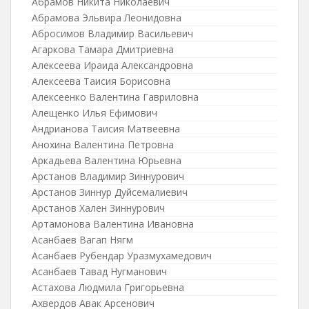
Абрамов Никита Николаевич
Абрамова Эльвира Леонидовна
Абросимов Владимир Васильевич
Агаркова Тамара Дмитриевна
Алексеева Ираида Александровна
Алексеева Таисия Борисовна
Алексеенко Валентина Гавриловна
Алещенко Илья Ефимович
Андрианова Таисия Матвеевна
Анохина Валентина Петровна
Аркадьева Валентина Юрьевна
Арстанов Владимир Зиннурович
Арстанов Зиннур Дуйсемалиевич
Арстанов Хален Зиннурович
Артамонова Валентина Ивановна
Асанбаев Вагап Нягм
Асанбаев Рубендар Уразмухамедович
Асанбаев Тавад Нугманович
Астахова Людмила Григорьевна
Ахвердов Авак Арсенович