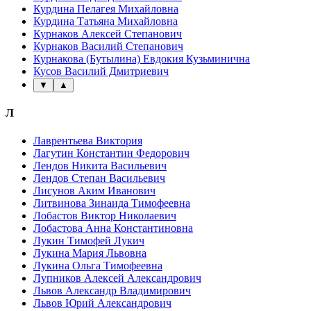
Курдина Пелагея Михайловна
Курдина Татьяна Михайловна
Курнаков Алексей Степанович
Курнаков Василий Степанович
Курнакова (Бутылина) Евдокия Кузьминична
Кусов Василий Дмитриевич
▼
▲
Л
Лаврентьева Виктория
Лагутин Константин Федорович
Лендов Никита Васильевич
Лендов Степан Васильевич
Лисунов Аким Иванович
Литвинова Зинаида Тимофеевна
Лобастов Виктор Николаевич
Лобастова Анна Константиновна
Лукин Тимофей Лукич
Лукина Мария Львовна
Лукина Ольга Тимофеевна
Лупников Алексей Александрович
Львов Александр Владимирович
Львов Юрий Александрович