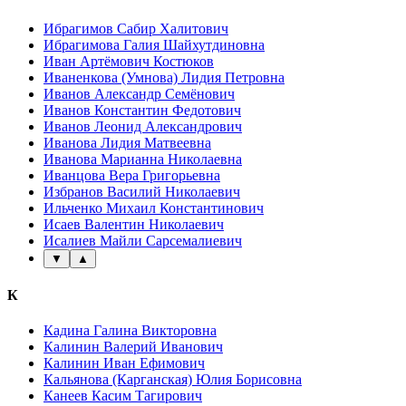
Ибрагимов Сабир Халитович
Ибрагимова Галия Шайхутдиновна
Иван Артёмович Костюков
Иваненкова (Умнова) Лидия Петровна
Иванов Александр Семёнович
Иванов Константин Федотович
Иванов Леонид Александрович
Иванова Лидия Матвеевна
Иванова Марианна Николаевна
Иванцова Вера Григорьевна
Избранов Василий Николаевич
Ильченко Михаил Константинович
Исаев Валентин Николаевич
Исалиев Майли Сарсемалиевич
▼
▲
К
Кадина Галина Викторовна
Калинин Валерий Иванович
Калинин Иван Ефимович
Кальянова (Карганская) Юлия Борисовна
Канеев Касим Тагирович