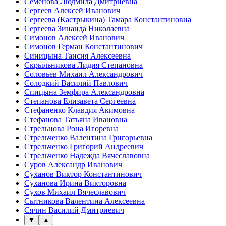
Семёнова Людмила Дмитриевна
Сергеев Алексей Иванович
Сергеева (Кастрыкина) Тамара Константиновна
Сергеева Зинаида Николаевна
Симонов Алексей Иванович
Симонов Герман Константинович
Синицына Таисия Алексеевна
Скрыльникова Лидия Степановна
Соловьев Михаил Александрович
Солодкий Василий Павлович
Спицына Земфира Александровна
Степанова Елизавета Сергеевна
Стефаненко Клавдия Акимовна
Стефанова Татьяна Ивановна
Стрельцова Рона Игоревна
Стрельченко Валентина Григорьевна
Стрельченко Григорий Андреевич
Стрельченко Надежда Вячеславовна
Суров Александр Иванович
Суханов Виктор Константинович
Суханова Ирина Викторовна
Сухов Михаил Вячеславович
Сытникова Валентина Алексеевна
Сячин Василий Дмитриевич
▼
▲