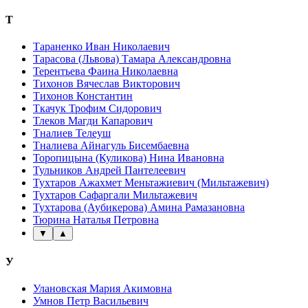
Т
Тараненко Иван Николаевич
Тарасова (Львова) Тамара Александровна
Терентьева Фаина Николаевна
Тихонов Вячеслав Викторович
Тихонов Константин
Ткачук Трофим Сидорович
Тлеков Магди Капарович
Тналиев Телеуш
Тналиева Айнагуль Бисембаевна
Торопицына (Куликова) Нина Ивановна
Тульников Андрей Пантелеевич
Тухтаров Ажахмет Меньтажиевич (Мильтажевич)
Тухтаров Сафаргали Мильтажевич
Тухтарова (Аубикерова) Амина Рамазановна
Тюрина Наталья Петровна
▼
▲
У
Улановская Мария Акимовна
Умнов Петр Васильевич