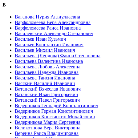
В
Ваганова Нурия Аглиуллаевна
Варфоломеева Вера Александровна
Варфоломеева Раиса Ивановна
Василевский Александр Степанович
Васильев Иван Кузьмич
Васильев Константин Иванович
Васильев Михаил Иванович
Васильева (Лендова) Фаина Степановна
Васильева Валентина Ивановна
Васильева Любовь Алексеевна
Васильева Надежда Ивановна
Васильева Таисия Ивановна
Васякин Василий Иванович
Ватанский Вячеслав Иванович
Ватанский Иван Григорьевич
Ватанский Павел Григорьевич
Ведерников Геннадий Константинович
Ведерников Герман Константинович
Ведерников Константин Михайлович
Ведерникова Мария Сергеевна
Великотнова Вера Викторовна
Вереина Раиса Владимировна