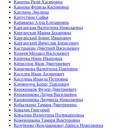
Канеева Ркия Хасяновна
Канеева Ферюза Касимовна
Каплина Эвелина
Капустина Софья
Караваева Алла Елизаровна
Карганская Валентина Николаевна
Карганская Мария Захаровна
Карганский Борис Иванович
Карганский Вячеслав Борисович
Кастрыкин Дмитрий Васильевич
Киреев Михаил Васильевич
Киреева Нина Ивановна
Кириллов Яков Дмитриевич
Киричкова Валентина Павловна
Киселев Иван Андреевич
Киселева Ираида Петровна
Клеменчук Борис Павлович
Книжников Федор Дмитриевич
Книжникова Лидия Васильевна
Книжникова Людмила Николаевна
Кобылкина Тамара Дмитриевна
Ковалев Григорий
Ковалева Валентина Поликарповна
Кожевникова Тамара Викторовна
Козубенко (Кондрацкова) Лариса Николаевна