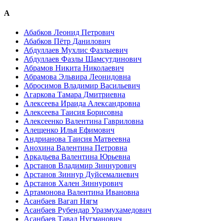
А
Абабков Леонид Петрович
Абабков Пётр Данилович
Абдуллаев Мухлис Фазлыевич
Абдуллаев Фазлы Шамсутдинович
Абрамов Никита Николаевич
Абрамова Эльвира Леонидовна
Абросимов Владимир Васильевич
Агаркова Тамара Дмитриевна
Алексеева Ираида Александровна
Алексеева Таисия Борисовна
Алексеенко Валентина Гавриловна
Алещенко Илья Ефимович
Андрианова Таисия Матвеевна
Анохина Валентина Петровна
Аркадьева Валентина Юрьевна
Арстанов Владимир Зиннурович
Арстанов Зиннур Дуйсемалиевич
Арстанов Хален Зиннурович
Артамонова Валентина Ивановна
Асанбаев Вагап Нягм
Асанбаев Рубендар Уразмухамедович
Асанбаев Тавад Нугманович