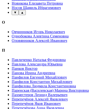
Новикова Елизавета Петровна
Носов Шамиль Ибрагимович
▼
▲
О
Овчинников Игорь Николаевич
Однобокова Алевтина Семеновна
Оловянников Алексей Иванович
П
Павличенко Наталья Федоровна
Павлова Александра Юрьевна
Панков Виктор
Панова Ирина Андреевна
Панфилов Евгений Михайлович
Панфилов Константин Михайлович
Панфилова Людмила Константиновна
Паренская (Василевская) Марина Викторовна
Пахместеров Леонид Валерьевич
Перепечёнов Алексей Яковлевич
Перепечёнов Яков Иванович
Перепечёнова Анна Яковлевна