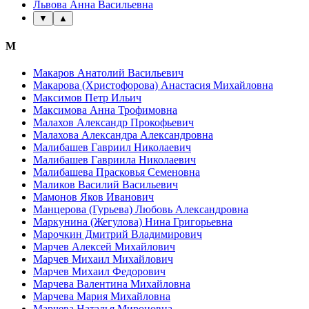
Львова Анна Васильевна
▼
▲
М
Макаров Анатолий Васильевич
Макарова (Христофорова) Анастасия Михайловна
Максимов Петр Ильич
Максимова Анна Трофимовна
Малахов Александр Прокофьевич
Малахова Александра Александровна
Малибашев Гавриил Николаевич
Малибашев Гавриила Николаевич
Малибашева Прасковья Семеновна
Маликов Василий Васильевич
Мамонов Яков Иванович
Манцерова (Гурьева) Любовь Александровна
Маркунина (Жегулова) Нина Григорьевна
Марочкин Дмитрий Владимирович
Марчев Алексей Михайлович
Марчев Михаил Михайлович
Марчев Михаил Федорович
Марчева Валентина Михайловна
Марчева Мария Михайловна
Марчева Наталья Мироновна