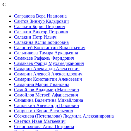
С
Саградова Вера Ивановна
Саитов Зиннур Кадырович
Салакин Борис Петрович
Салакин Виктор Петрович
Салакин Петр Ильич
Салакина Юлия Борисовна
Салостей Константин Викентьевич
Сальникова Тамара Аркадьевна
Самакаев Рафаэль Фаридович
Самакаев Фарид Мухамеджанович
Самарин Александр Алексеевич
Самарин Алексей Александрович
Самарин Константин Алексеевич
Самарина Мария Ивановна
Самойлов Владимир Матвеевич
Самойлов Матвей Афанасьевич
Санакина Валентина Михайловна
Сапрыкин Александр Павлович
Сапрыкин Борис Васильевич
Сбежнева (Потепалова) Людмила Александровна
Светлов Иван Матвеевич
Севостьянова Анна Петровна