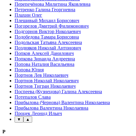
Перепечёнова Милитина Яковлевна
Петренко Галина Георгиевна
Плахин Олег
Плешивый Михаил Борисович
Погорелов Дмитрий Филимонович
Подгорнов Виктор Николаевич
Подобедова Тамара Борисовна
Подольская Татьяна Алексеевна
Поздняков Николай Антонович
Попков Алексей Данилович
Попкова Зинаида Андреевна
Попова Наталия Васильевна
Попова Юлия
Портнов Лев Николаевич
Портнов Николай Николаевич
Портнов Тигран Николаевич
Поспеева (Кузнецова) Галина Алексеевна
Потепалов Слава
Прибылова (Чернова) Валентина Николаевна
Прибылова Валентина Николаевна
Процек Леонид Ильич
▼
▲
Р