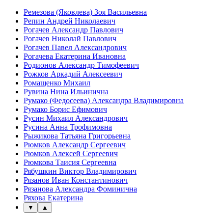
Ремезова (Яковлева) Зоя Васильевна
Репин Андрей Николаевич
Рогачев Александр Павлович
Рогачев Николай Павлович
Рогачев Павел Александрович
Рогачева Екатерина Ивановна
Родионов Александр Тимофеевич
Рожков Аркадий Алексеевич
Ромащенко Михаил
Рувина Нина Ильинична
Румако (Федосеева) Александра Владимировна
Румако Борис Ефимович
Русин Михаил Александрович
Русина Анна Трофимовна
Рыжикова Татьяна Григорьевна
Рюмков Александр Сергеевич
Рюмков Алексей Сергеевич
Рюмкова Таисия Сергеевна
Рябушкин Виктор Владимирович
Рязанов Иван Константинович
Рязанова Александра Фоминична
Ряхова Екатерина
▼
▲