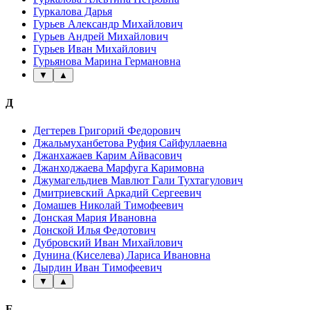
Гуркалова Дарья
Гурьев Александр Михайлович
Гурьев Андрей Михайлович
Гурьев Иван Михайлович
Гурьянова Марина Германовна
▼
▲
Д
Дегтерев Григорий Федорович
Джальмуханбетова Руфия Сайфуллаевна
Джанхажаев Карим Айвасович
Джанходжаева Марфуга Каримовна
Джумагельдиев Мавлют Гали Тухтагулович
Дмитриевский Аркадий Сергеевич
Домашев Николай Тимофеевич
Донская Мария Ивановна
Донской Илья Федотович
Дубровский Иван Михайлович
Дунина (Киселева) Лариса Ивановна
Дырдин Иван Тимофеевич
▼
▲
Е