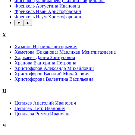
Фисенко (Малибашева) Галина Гавриловна
Френкель Августина Ивановна
Френкель Иван Христофорович
Френкель Наум Христофорович
▼
▲
Х
Хазанов Израиль Григорьевич
Хаметова (Биканова) Мавлихан Менглигазиевна
Ходжаева Дания Зиннуровна
Храпова Екатерина Петровна
Христофоров Александр Михайлович
Христофоров Василий Михайлович
Христофорова Валентина Васильевна
Ц
Цепляев Анатолий Иванович
Цепляев Петр Иванович
Цепляева Римма Ивановна
Ч