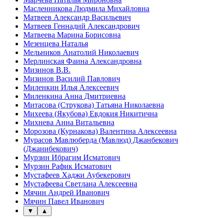
Масленникова Людмила Михайловна
Матвеев Александр Васильевич
Матвеев Геннадий Александрович
Матвеева Марина Борисовна
Мезенцева Наталья
Мельников Анатолий Николаевич
Мерлинская Фаина Александровна
Мизинов В.В.
Мизинов Василий Павлович
Миленкин Илья Алексеевич
Миленкина Анна Дмитриевна
Митасова (Струкова) Татьяна Николаевна
Михеева (Якубова) Евдокия Никитична
Михнева Анна Витальевна
Морозова (Курнакова) Валентина Алексеевна
Мурасов Мавлюберда (Мавлюд) Джанбекович
(Джанибекович)
Мурзин Ибрагим Исматович
Мурзин Рафик Исматович
Мустафеев Хаджи Аубекерович
Мустафеева Светлана Алексеевна
Мячин Андрей Иванович
Мячин Павел Иванович
▼
▲