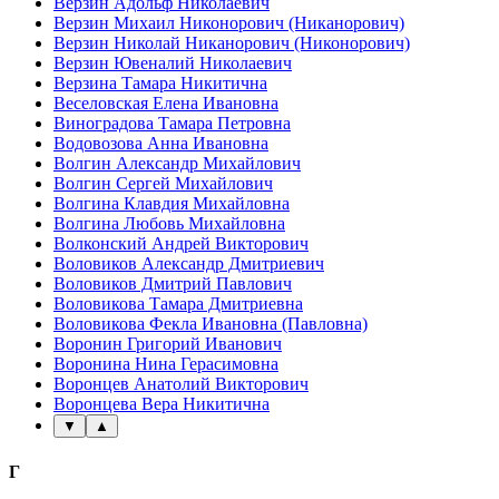
Верзин Адольф Николаевич
Верзин Михаил Никонорович (Никанорович)
Верзин Николай Никанорович (Никонорович)
Верзин Ювеналий Николаевич
Верзина Тамара Никитична
Веселовская Елена Ивановна
Виноградова Тамара Петровна
Водовозова Анна Ивановна
Волгин Александр Михайлович
Волгин Сергей Михайлович
Волгина Клавдия Михайловна
Волгина Любовь Михайловна
Волконский Андрей Викторович
Воловиков Александр Дмитриевич
Воловиков Дмитрий Павлович
Воловикова Тамара Дмитриевна
Воловикова Фекла Ивановна (Павловна)
Воронин Григорий Иванович
Воронина Нина Герасимовна
Воронцев Анатолий Викторович
Воронцева Вера Никитична
▼
▲
Г