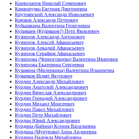
Криволапов Николай Семенович
Криворучко Евгения Дмитриевна
Крутоярский Александр Николаевич
Крюков Александр Петрович
Кубышкина Валентина Георгиевна
Кудряшев (Кудряшов?) Петр Яковлевич
Кузнецов Александр Антонович
Кузнецов Алексей Афанасьевич
Кузнецов Аркадий Афанасьевич
Кузнецов Серафим Афанасьевич
Кузнецова (Черногорцева) Валентина Ивановна
Кузнецова Екатерина Сергеевна
Кузьмина (Миленкина) Валентина Ильинична
Кумачков Исмят Якупович
Курдин Александр Михайлович
Курдин Анатолий Александрович
Курдин Вячеслав Александрович
Курдин Геннадий Александрович
Курдин Михаил Моисеевич
Курдин Павел Михайлович
Курдин Петр Михайлович
Курдин Юрий Александрович
Курдина (Бабина) Ксения Васильевна
Курдина (Мурунова) Анна Андреевна
Курдина Надежда Михайловна