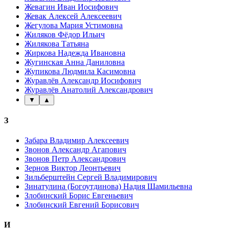
Жевагин Иван Иосифович
Жевак Алексей Алексеевич
Жегулова Мария Устимовна
Жиляков Фёдор Ильич
Жилякова Татьяна
Жиркова Надежда Ивановна
Жугинская Анна Даниловна
Жупикова Людмила Касимовна
Журавлёв Александр Иосифович
Журавлёв Анатолий Александрович
▼
▲
З
Забара Владимир Алексеевич
Звонов Александр Агапович
Звонов Петр Александрович
Зернов Виктор Леонтьевич
Зильберштейн Сергей Владимирович
Зинатулина (Богоутдинова) Надия Шамильевна
Злобинский Борис Евгеньевич
Злобинский Евгений Борисович
И