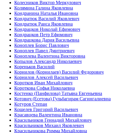
Колесников Виктор Меркулович
Колямина Галина Яковлевна
Кондранина Наталья Ивановна
Кондратюк Василий Яковлевич
Кондратюк Раиса Яковлевна
Кондрацков Николай Ефимович
Кондрацков Петр Ефимович
Кондрацкова Дария Васильевна
Коноплев Борис Павлович
Коноплев Павел Дмитриевич
Коноплева Валентина Викторовна
Копылов Александр Николаевич
Кореньков Василий
Корнилов (Корнилаев) Василий Федорович
Корнилов Алексей Васильевич
Коротков Иван Михайлович
Короткова Софья Николаевна
Костенко (Панфилова) Татьяна Евгеньевна
Котович (Есетова) Гульбагирам Сагингалиевна
Котуров Степан
Кошелев Григорий Васильевич
Красавцева Валентина Ивановна
Красильников Геннадий Михайлович
Красильников Михаил Яковлевич
Красильникова Римма Михайловна