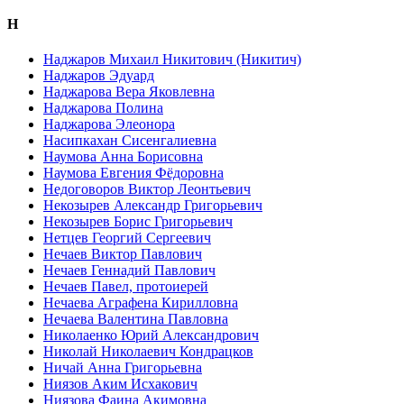
Н
Наджаров Михаил Никитович (Никитич)
Наджаров Эдуард
Наджарова Вера Яковлевна
Наджарова Полина
Наджарова Элеонора
Насипкахан Сисенгалиевна
Наумова Анна Борисовна
Наумова Евгения Фёдоровна
Недоговоров Виктор Леонтьевич
Некозырев Александр Григорьевич
Некозырев Борис Григорьевич
Нетцев Георгий Сергеевич
Нечаев Виктор Павлович
Нечаев Геннадий Павлович
Нечаев Павел, протоиерей
Нечаева Аграфена Кирилловна
Нечаева Валентина Павловна
Николаенко Юрий Александрович
Николай Николаевич Кондрацков
Ничай Анна Григорьевна
Ниязов Аким Исхакович
Ниязова Фаина Акимовна