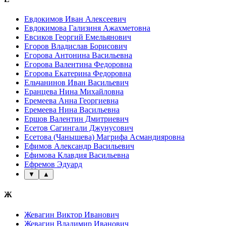
Евдокимов Иван Алексеевич
Евдокимова Гализиня Ажахметовна
Евсиков Георгий Емельянович
Егоров Владислав Борисович
Егорова Антонина Васильевна
Егорова Валентина Федоровна
Егорова Екатерина Федоровна
Ельчанинов Иван Васильевич
Еранцева Нина Михайловна
Еремеева Анна Георгиевна
Еремеева Нина Васильевна
Ершов Валентин Дмитриевич
Есетов Сагингали Джунусович
Есетова (Чанышева) Магрифа Асмандияровна
Ефимов Александр Васильевич
Ефимова Клавдия Васильевна
Ефремов Эдуард
▼
▲
Ж
Жевагин Виктор Иванович
Жевагин Владимир Иванович