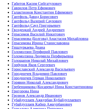
Габитов Касим Сибгатулович
Гаврилов Петр Ефимович
Галактионов Константин Ефимович
Гантфоль Давид Борисович
Гантфольд Валерий Саулович
Гантфольд Саул Григорьевич
Гвоздецкий Андрей Андреевич
Герасимов Василий Никитович
Герасимова (Болгова) Анастасия Михайловна
Герасимова Ирина Станиславовна
Гишлуркаева Диана
Голомолзин Перфирий Павлович
Голомолзина Людмила Перфирьевна
Голощапов Николай Михайлович
Горбунов Яков Сергеевич
Гориславский Александр Васильевич
Городничев Владимир Павлович
Городничев Герман Николаевич
Горявин Николай Александрович
Гребенщикова (Косарева) Нина Константиновна
Григорова Нина
Грознов Александр Иванович
Губайдуллаев Ажкурбан Кубайдуллаевич
Губайдуллаев Кабир Ажкурбанович
Гуркалова Алевтина Петровна