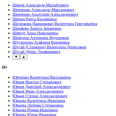
Шаров Александр Михайлович
Шевченко Александр Максимович
Шевченко Анатолий Александрович
Шеина Раиса Касимовна
Шелюкова (Баринкова) Валентина Григорьевна
Ширяева Лариса Захаровна
Шмидт Анна Николаевна
Шнягина Антонина Федоровна
Шугаинова Асфирия Коюмовна
Шугай (Строкина) Валентина Денисовна
Шугай Денис Трофимович
▼
▲
Ю
Юрченко Валентина Васильевна
Юрьев Виктор Степанович
Юрьев Дмитрий Александрович
Юрьев Иван Александрович
Юрьев Степан Александрович
Юрьева Валентина Ивановна
Юрьева Любовь Степановна
Юрьева Римма Ивановна
Юрьева Юлия Ивановна