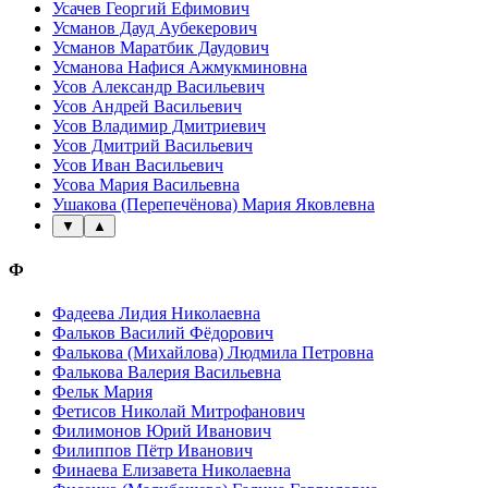
Усачев Георгий Ефимович
Усманов Дауд Аубекерович
Усманов Маратбик Даудович
Усманова Нафися Ажмукминовна
Усов Александр Васильевич
Усов Андрей Васильевич
Усов Владимир Дмитриевич
Усов Дмитрий Васильевич
Усов Иван Васильевич
Усова Мария Васильевна
Ушакова (Перепечёнова) Мария Яковлевна
▼
▲
Ф
Фадеева Лидия Николаевна
Фальков Василий Фёдорович
Фалькова (Михайлова) Людмила Петровна
Фалькова Валерия Васильевна
Фельк Мария
Фетисов Николай Митрофанович
Филимонов Юрий Иванович
Филиппов Пётр Иванович
Финаева Елизавета Николаевна