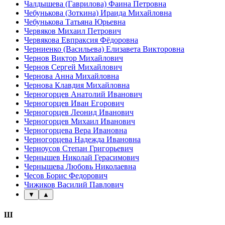
Чалдышева (Гаврилова) Фаина Петровна
Чебунькова (Зоткина) Ираида Михайловна
Чебунькова Татьяна Юрьевна
Червяков Михаил Петрович
Червякова Евпраксия Фёдоровна
Черниенко (Васильева) Елизавета Викторовна
Чернов Виктор Михайлович
Чернов Сергей Михайлович
Чернова Анна Михайловна
Чернова Клавдия Михайловна
Черногорцев Анатолий Иванович
Черногорцев Иван Егорович
Черногорцев Леонид Иванович
Черногорцев Михаил Иванович
Черногорцева Вера Ивановна
Черногорцева Надежда Ивановна
Черноусов Степан Григорьевич
Чернышев Николай Герасимович
Чернышева Любовь Николаевна
Чесов Борис Федорович
Чижиков Василий Павлович
▼
▲
Ш