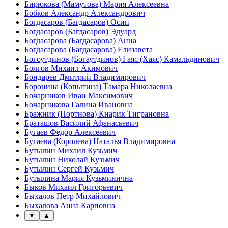
Бирюкова (Мамутова) Мария Алексеевна
Бобков Александр Александрович
Богдасаров (Багдасаров) Осип
Богдасаров (Багдасаров) Эдуард
Богдасарова (Багдасарова) Анна
Богдасарова (Багдасарова) Елизавета
Богоутдинов (Богаутдинов) Гаяс (Хаяс) Камальдинович
Болгов Михаил Акимович
Бондарев Дмитрий Владимирович
Боронина (Копытина) Тамара Николаевна
Бочарников Иван Максимович
Бочарникова Галина Ивановна
Бражник (Портнова) Кнарик Тиграновна
Браташов Василий Афанасьевич
Бугаев Федор Алексеевич
Бугаева (Королева) Наталья Владимировна
Бутылин Михаил Кузьмич
Бутылин Николай Кузьмич
Бутылин Сергей Кузьмич
Бутылина Мария Кузьминична
Быков Михаил Григорьевич
Быхалов Петр Михайлович
Быхалова Анна Карповна
▼
▲