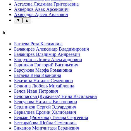
Астахова Людмила Григорьевна
Ахвердов Авак Арсенович
Ахвердов Арсен Авакович
▼
▲
Б
Багаева Роза Касимовна
Балакирев Александр Владимирович
Балакирев Владимир Андреевич
Бандурина Лилия Александровна
Баринков Григорий Васильевич
Барсукова Марфа Романовна
Батаева Вера Ивановна
Бекезина Наталья Семеновна
Белкина Любовь Михайловна
Белов Иван Петрович
Белопасова (Кужелева) Нина Васильевна
Белоусова Наталья Викторовна
Бердников Сергей Эдуардович
Беркалиев Ерсаин Халибаевич
Берман (Рюмкова) Тамара Сергеевна
Бессарабова Шейла Семеновна
Биканов Менглигазы Бердиевич