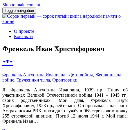
Skip to main content
Toggle navigation
О проекте
Контакты
Френкель Иван Христофорович
***
Френкель Августина Ивановна
Дети войны
,
Женщины на
войне
,
Труженики тыла
,
Фронтовики
Я, Френкель Августина Ивановна, 1939 г.р. Пишу об
участниках Великой Отечественной войны 1941 – 1945 гг.,
своих родственниках. Мой дядя, Френкель Наум
Христофорович, 1923 г.р., лейтенант. Он призывался на фронт
Астраханским РВК, проходил службу в 968 стрелковом полку
255 стрелковой дивизии. Погиб 12 июля 1944 г. Мой папа,
Френкель Иван…