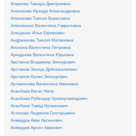
Агаркова Тамара Дмитриевна
Алексеева Ираида Александровна
Алексеева Таисия Борисовна
Алексеенко Валентина Гавриловна
Алещенко Илья Ефимович
Андрианова Таисия Матвеевна
Анохина Валентина Петровна
Аркадьева Валентина Юрьевна
Арстанов Владимир Зиннурович
Арстанов Зиннур Дуйсемалиевич
Арстанов Хален Зиннурович
Артамонова Валентина Ивановна
Асанбаев Вагап Нягм
Асанбаев Рубендар Уразмухамедович
Асанбаев Тавад Нугманович
Астахова Людмила Григорьевна
Ахвердов Авак Арсенович
Ахвердов Арсен Авакович