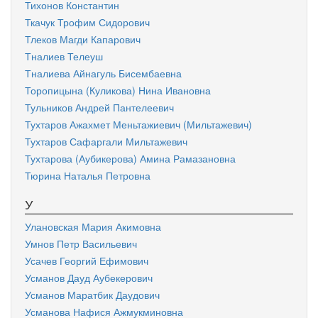
Тихонов Константин
Ткачук Трофим Сидорович
Тлеков Магди Капарович
Тналиев Телеуш
Тналиева Айнагуль Бисембаевна
Торопицына (Куликова) Нина Ивановна
Тульников Андрей Пантелеевич
Тухтаров Ажахмет Меньтажиевич (Мильтажевич)
Тухтаров Сафаргали Мильтажевич
Тухтарова (Аубикерова) Амина Рамазановна
Тюрина Наталья Петровна
У
Улановская Мария Акимовна
Умнов Петр Васильевич
Усачев Георгий Ефимович
Усманов Дауд Аубекерович
Усманов Маратбик Даудович
Усманова Нафися Ажмукминовна