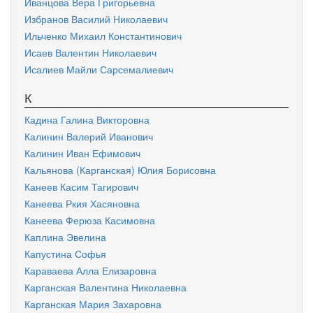
Иванцова Вера Григорьевна
Избранов Василий Николаевич
Ильченко Михаил Константинович
Исаев Валентин Николаевич
Исалиев Майли Сарсемалиевич
К
Кадина Галина Викторовна
Калинин Валерий Иванович
Калинин Иван Ефимович
Кальянова (Карганская) Юлия Борисовна
Канеев Касим Тагирович
Канеева Ркия Хасяновна
Канеева Ферюза Касимовна
Каплина Эвелина
Капустина Софья
Караваева Алла Елизаровна
Карганская Валентина Николаевна
Карганская Мария Захаровна