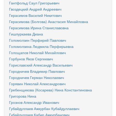
Гантфольд Саул Григорьевич
Гвоздецкий Андрей Андреевич
Герасимов Василий Никитович
Герасимова (Болгова) Анастасия Михайловна
Герасимова Ирина Станиславовна
Гишлуркаева Диана
Голомолзин Перфирий Павлович
Голомолзина Людмила Перфирьевна
Голощапов Николай Михайлович
Горбунов Яков Сергеевич
Гориславский Александр Васильевич
Городничев Владимир Павлович
Городничев Герман Николаевич
Горявин Николай Александрович
Гребенщикова (Косарева) Нина Константиновна
Григорова Нина
Грознов Александр Иванович
Губайдуллаев Ажкурбан Кубайдуллаевич
Губайдуллаев Кабир Ажкурбанович