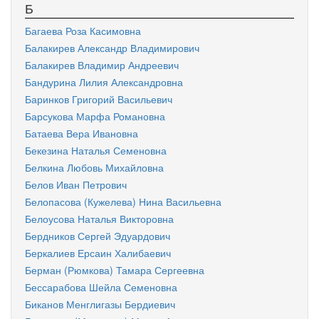
Б
Багаева Роза Касимовна
Балакирев Александр Владимирович
Балакирев Владимир Андреевич
Бандурина Лилия Александровна
Баринков Григорий Васильевич
Барсукова Марфа Романовна
Батаева Вера Ивановна
Бекезина Наталья Семеновна
Белкина Любовь Михайловна
Белов Иван Петрович
Белопасова (Кужелева) Нина Васильевна
Белоусова Наталья Викторовна
Бердников Сергей Эдуардович
Беркалиев Ерсаин Халибаевич
Берман (Рюмкова) Тамара Сергеевна
Бессарабова Шейла Семеновна
Биканов Менглигазы Бердиевич