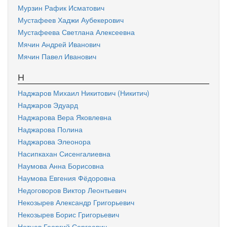
Мурзин Рафик Исматович
Мустафеев Хаджи Аубекерович
Мустафеева Светлана Алексеевна
Мячин Андрей Иванович
Мячин Павел Иванович
Н
Наджаров Михаил Никитович (Никитич)
Наджаров Эдуард
Наджарова Вера Яковлевна
Наджарова Полина
Наджарова Элеонора
Насипкахан Сисенгалиевна
Наумова Анна Борисовна
Наумова Евгения Фёдоровна
Недоговоров Виктор Леонтьевич
Некозырев Александр Григорьевич
Некозырев Борис Григорьевич
Нетцев Георгий Сергеевич