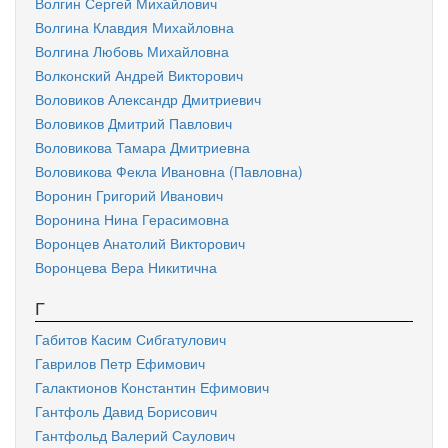
Волгин Сергей Михайлович
Волгина Клавдия Михайловна
Волгина Любовь Михайловна
Волконский Андрей Викторович
Воловиков Александр Дмитриевич
Воловиков Дмитрий Павлович
Воловикова Тамара Дмитриевна
Воловикова Фекла Ивановна (Павловна)
Воронин Григорий Иванович
Воронина Нина Герасимовна
Воронцев Анатолий Викторович
Воронцева Вера Никитична
Г
Габитов Касим Сибгатулович
Гаврилов Петр Ефимович
Галактионов Константин Ефимович
Гантфоль Давид Борисович
Гантфольд Валерий Саулович