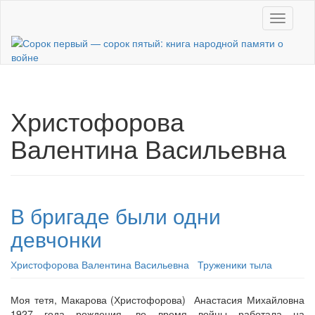
Skip
Toggle n
to
main
content
Христофорова
Валентина Васильевна
В бригаде были одни
девчонки
Христофорова Валентина Васильевна
Труженики тыла
Моя тетя, Макарова (Христофорова) Анастасия Михайловна
1927 года рождения, во время войны работала на