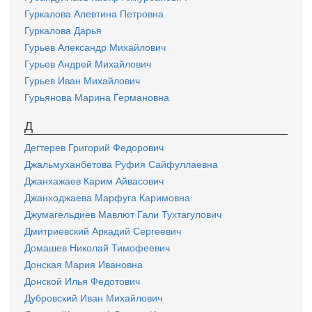
Гуркалова Алевтина Петровна
Гуркалова Дарья
Гурьев Александр Михайлович
Гурьев Андрей Михайлович
Гурьев Иван Михайлович
Гурьянова Марина Германовна
Д
Дегтерев Григорий Федорович
Джальмуханбетова Руфия Сайфуллаевна
Джанхажаев Карим Айвасович
Джанходжаева Марфуга Каримовна
Джумагельдиев Мавлют Гали Тухтагулович
Дмитриевский Аркадий Сергеевич
Домашев Николай Тимофеевич
Донская Мария Ивановна
Донской Илья Федотович
Дубровский Иван Михайлович