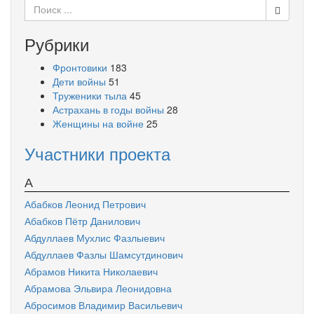
Поиск
для:
Рубрики
Фронтовики
183
Дети войны
51
Труженики тыла
45
Астрахань в годы войны
28
Женщины на войне
25
Участники проекта
А
Абабков Леонид Петрович
Абабков Пётр Данилович
Абдуллаев Мухлис Фазлыевич
Абдуллаев Фазлы Шамсутдинович
Абрамов Никита Николаевич
Абрамова Эльвира Леонидовна
Абросимов Владимир Васильевич