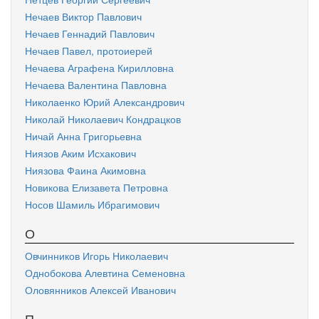
Нечаев Виктор Павлович
Нечаев Геннадий Павлович
Нечаев Павел, протоиерей
Нечаева Аграфена Кирилловна
Нечаева Валентина Павловна
Николаенко Юрий Александрович
Николай Николаевич Кондрацков
Ничай Анна Григорьевна
Ниязов Аким Исхакович
Ниязова Фаина Акимовна
Новикова Елизавета Петровна
Носов Шамиль Ибрагимович
О
Овчинников Игорь Николаевич
Однобокова Алевтина Семеновна
Оловянников Алексей Иванович
П