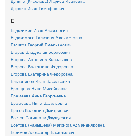
Дунина (Киселева) Лариса Ивановна
Дырдин Иван Тимофеевич
Е
Евдокимов Иван Алексеевич
Евдокимова Гализиня Ажахметовна
Евсиков Георгий Емельянович
Егоров Владислав Борисович
Егорова Антонина Васильевна
Егорова Валентина Федоровна
Егорова Екатерина Федоровна
Ельчанинов Иван Васильевич
Еранцева Нина Михайловна
Еремеева Анна Георгиевна
Еремеева Нина Васильевна
Ершов Валентин Дмитриевич
Есетов Сагингали Джунусович
Есетова (Чанышева) Магрифа Асмандияровна
Ефимов Александр Васильевич