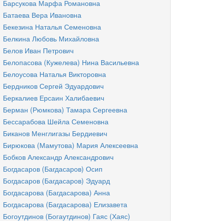
Барсукова Марфа Романовна
Батаева Вера Ивановна
Бекезина Наталья Семеновна
Белкина Любовь Михайловна
Белов Иван Петрович
Белопасова (Кужелева) Нина Васильевна
Белоусова Наталья Викторовна
Бердников Сергей Эдуардович
Беркалиев Ерсаин Халибаевич
Берман (Рюмкова) Тамара Сергеевна
Бессарабова Шейла Семеновна
Биканов Менглигазы Бердиевич
Бирюкова (Мамутова) Мария Алексеевна
Бобков Александр Александрович
Богдасаров (Багдасаров) Осип
Богдасаров (Багдасаров) Эдуард
Богдасарова (Багдасарова) Анна
Богдасарова (Багдасарова) Елизавета
Богоутдинов (Богаутдинов) Гаяс (Хаяс)