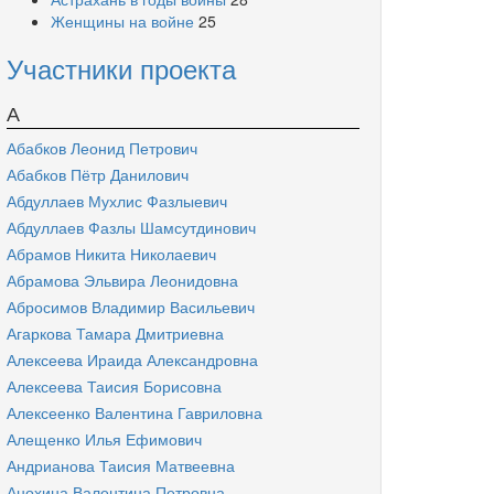
Женщины на войне
25
Участники проекта
А
Абабков Леонид Петрович
Абабков Пётр Данилович
Абдуллаев Мухлис Фазлыевич
Абдуллаев Фазлы Шамсутдинович
Абрамов Никита Николаевич
Абрамова Эльвира Леонидовна
Абросимов Владимир Васильевич
Агаркова Тамара Дмитриевна
Алексеева Ираида Александровна
Алексеева Таисия Борисовна
Алексеенко Валентина Гавриловна
Алещенко Илья Ефимович
Андрианова Таисия Матвеевна
Анохина Валентина Петровна