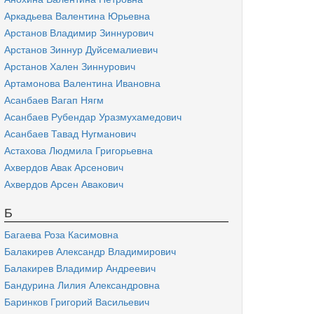
Аркадьева Валентина Юрьевна
Арстанов Владимир Зиннурович
Арстанов Зиннур Дуйсемалиевич
Арстанов Хален Зиннурович
Артамонова Валентина Ивановна
Асанбаев Вагап Нягм
Асанбаев Рубендар Уразмухамедович
Асанбаев Тавад Нугманович
Астахова Людмила Григорьевна
Ахвердов Авак Арсенович
Ахвердов Арсен Авакович
Б
Багаева Роза Касимовна
Балакирев Александр Владимирович
Балакирев Владимир Андреевич
Бандурина Лилия Александровна
Баринков Григорий Васильевич