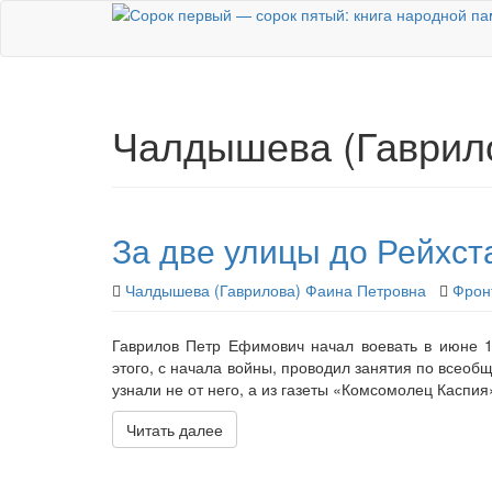
Skip
to
main
content
Чалдышева (Гаврил
За две улицы до Рейхст
Чалдышева (Гаврилова) Фаина Петровна
Фрон
Гаврилов Петр Ефимович начал воевать в июне 1
этого, с начала войны, проводил занятия по всео
узнали не от него, а из газеты «Комсомолец Каспи
Читать далее