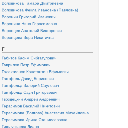
Воловикова Тамара Дмитриевна
Воловикова Фекла Ивановна (Павловна)
Воронин Григорий Иванович
Воронина Нина Герасимовна
Воронцев Анатолий Викторович
Воронцева Вера Никитична
Г
Габитов Касим Сибгатулович
Гаврилов Петр Ефимович
Галактионов Константин Ефимович
Гантфоль Давид Борисович
Гантфольд Валерий Саулович
Гантфольд Саул Григорьевич
Гвоздецкий Андрей Андреевич
Герасимов Василий Никитович
Герасимова (Болгова) Анастасия Михайловна
Герасимова Ирина Станиславовна
Гишлуркаева Диана