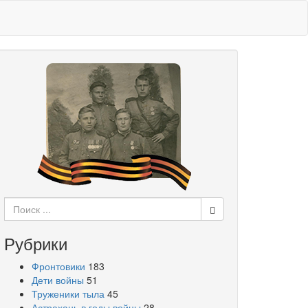
Поиск
для:
Рубрики
Фронтовики
183
Дети войны
51
Труженики тыла
45
Астрахань в годы войны
28