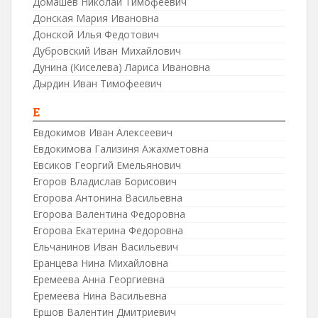
Домашев Николай Тимофеевич
Донская Мария Ивановна
Донской Илья Федотович
Дубровский Иван Михайлович
Дунина (Киселева) Лариса Ивановна
Дырдин Иван Тимофеевич
Е
Евдокимов Иван Алексеевич
Евдокимова Гализиня Ажахметовна
Евсиков Георгий Емельянович
Егоров Владислав Борисович
Егорова Антонина Васильевна
Егорова Валентина Федоровна
Егорова Екатерина Федоровна
Ельчанинов Иван Васильевич
Еранцева Нина Михайловна
Еремеева Анна Георгиевна
Еремеева Нина Васильевна
Ершов Валентин Дмитриевич