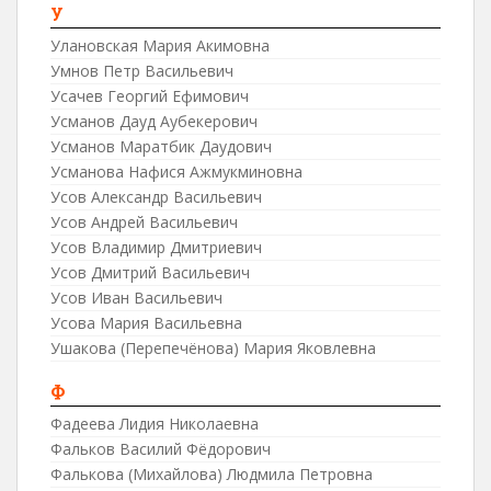
У
Улановская Мария Акимовна
Умнов Петр Васильевич
Усачев Георгий Ефимович
Усманов Дауд Аубекерович
Усманов Маратбик Даудович
Усманова Нафися Ажмукминовна
Усов Александр Васильевич
Усов Андрей Васильевич
Усов Владимир Дмитриевич
Усов Дмитрий Васильевич
Усов Иван Васильевич
Усова Мария Васильевна
Ушакова (Перепечёнова) Мария Яковлевна
Ф
Фадеева Лидия Николаевна
Фальков Василий Фёдорович
Фалькова (Михайлова) Людмила Петровна