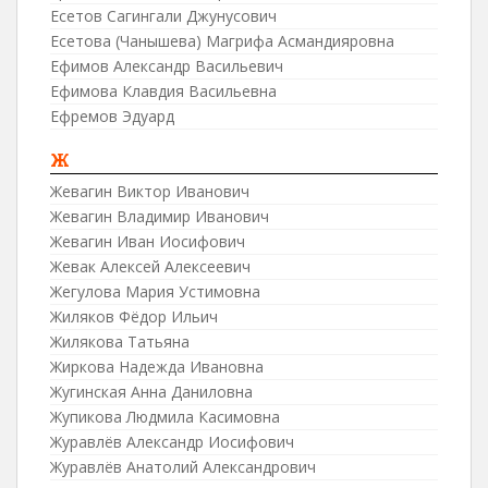
Есетов Сагингали Джунусович
Есетова (Чанышева) Магрифа Асмандияровна
Ефимов Александр Васильевич
Ефимова Клавдия Васильевна
Ефремов Эдуард
Ж
Жевагин Виктор Иванович
Жевагин Владимир Иванович
Жевагин Иван Иосифович
Жевак Алексей Алексеевич
Жегулова Мария Устимовна
Жиляков Фёдор Ильич
Жилякова Татьяна
Жиркова Надежда Ивановна
Жугинская Анна Даниловна
Жупикова Людмила Касимовна
Журавлёв Александр Иосифович
Журавлёв Анатолий Александрович