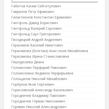
Габитов Касим Сибгатулович
Гаврилов Петр Ефимович
Галактионов Константин Ефимович
Гантфоль Давид Борисович
Гантфольд Валерий Саулович
Гантфольд Саул Григорьевич
Гвоздецкий Андрей Андреевич
Герасимов Василий Никитович
Герасимова (Болгова) Анастасия Михайловна
Герасимова Ирина Станиславовна
Гишлуркаева Диана
Голомолзин Перфирий Павлович
Голомолзина Людмила Перфирьевна
Голощапов Николай Михайлович
Горбунов Яков Сергеевич
Гориславский Александр Васильевич
Городничев Владимир Павлович
Городничев Герман Николаевич
Горявин Николай Александрович