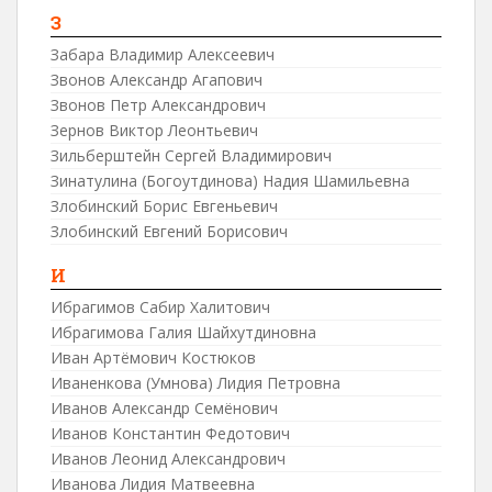
З
Забара Владимир Алексеевич
Звонов Александр Агапович
Звонов Петр Александрович
Зернов Виктор Леонтьевич
Зильберштейн Сергей Владимирович
Зинатулина (Богоутдинова) Надия Шамильевна
Злобинский Борис Евгеньевич
Злобинский Евгений Борисович
И
Ибрагимов Сабир Халитович
Ибрагимова Галия Шайхутдиновна
Иван Артёмович Костюков
Иваненкова (Умнова) Лидия Петровна
Иванов Александр Семёнович
Иванов Константин Федотович
Иванов Леонид Александрович
Иванова Лидия Матвеевна