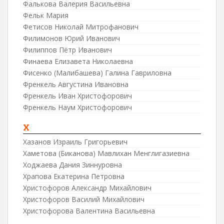
Фалькова Валерия Васильевна
Фельк Мария
Фетисов Николай Митрофанович
Филимонов Юрий Иванович
Филиппов Пётр Иванович
Финаева Елизавета Николаевна
Фисенко (Малибашева) Галина Гавриловна
Френкель Августина Ивановна
Френкель Иван Христофорович
Френкель Наум Христофорович
Х
Хазанов Израиль Григорьевич
Хаметова (Биканова) Мавлихан Менглигазиевна
Ходжаева Дания Зиннуровна
Храпова Екатерина Петровна
Христофоров Александр Михайлович
Христофоров Василий Михайлович
Христофорова Валентина Васильевна