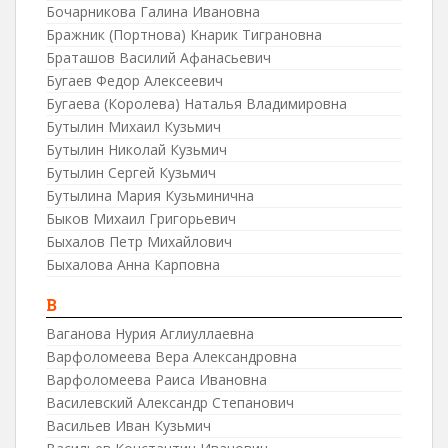
Бочарникова Галина Ивановна
Бражник (Портнова) Кнарик Тиграновна
Браташов Василий Афанасьевич
Бугаев Федор Алексеевич
Бугаева (Королева) Наталья Владимировна
Бутылин Михаил Кузьмич
Бутылин Николай Кузьмич
Бутылин Сергей Кузьмич
Бутылина Мария Кузьминична
Быков Михаил Григорьевич
Быхалов Петр Михайлович
Быхалова Анна Карповна
В
Ваганова Нурия Аглиуллаевна
Варфоломеева Вера Александровна
Варфоломеева Раиса Ивановна
Василевский Александр Степанович
Васильев Иван Кузьмич