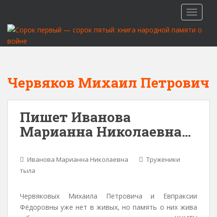
S
TOGGLE
k
i
p
t
o
m
Червяков Михаил Петрович
a
i
n
Пишет Иванова
c
Марианна Николаевна…
o
n
t
Иванова Марианна Николаевна
Труженики
e
тыла
n
t
Червяковых Михаила Петровича и Евпраксии
Фёдоровны уже нет в живых, но память о них жива