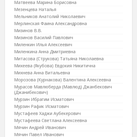
Матвеева Марина Борисовна
Мезенцева Наталья
Мельников Анатолий Николаевич
Мерлинская Фаина Александровна
Мизинов В.В.
Мизинов Василий Павлович
Миленкин Илья Алексеевич
Миленкина Анна Дмитриевна
Митасова (Струкова) Татьяна Николаевна
Михеева (Якубова) Евдокия Никитична
Михнева Анна Витальевна
Морозова (Курнакова) Валентина Алексеевна
Мурасов Мавлюберда (Мавлюд) Джанбекович
(Джанибекович)
Мурзин Ибрагим Исматович
Мурзин Рафик Исматович
Мустафеев Хаджи Аубекерович
Мустафеева Светлана Алексеевна
Мячин Андрей Иванович
Мячин Павел Иванович