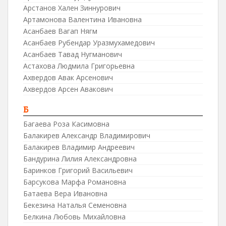
Арстанов Хален Зиннурович
Артамонова Валентина Ивановна
Асанбаев Вагап Нягм
Асанбаев Рубендар Уразмухамедович
Асанбаев Тавад Нугманович
Астахова Людмила Григорьевна
Ахвердов Авак Арсенович
Ахвердов Арсен Авакович
Б
Багаева Роза Касимовна
Балакирев Александр Владимирович
Балакирев Владимир Андреевич
Бандурина Лилия Александровна
Баринков Григорий Васильевич
Барсукова Марфа Романовна
Батаева Вера Ивановна
Бекезина Наталья Семеновна
Белкина Любовь Михайловна