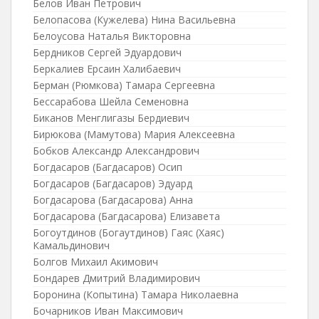
Белов Иван Петрович
Белопасова (Кужелева) Нина Васильевна
Белоусова Наталья Викторовна
Бердников Сергей Эдуардович
Беркалиев Ерсаин Халибаевич
Берман (Рюмкова) Тамара Сергеевна
Бессарабова Шейла Семеновна
Биканов Менглигазы Бердиевич
Бирюкова (Мамутова) Мария Алексеевна
Бобков Александр Александрович
Богдасаров (Багдасаров) Осип
Богдасаров (Багдасаров) Эдуард
Богдасарова (Багдасарова) Анна
Богдасарова (Багдасарова) Елизавета
Богоутдинов (Богаутдинов) Гаяс (Хаяс)
Камальдинович
Болгов Михаил Акимович
Бондарев Дмитрий Владимирович
Боронина (Копытина) Тамара Николаевна
Бочарников Иван Максимович