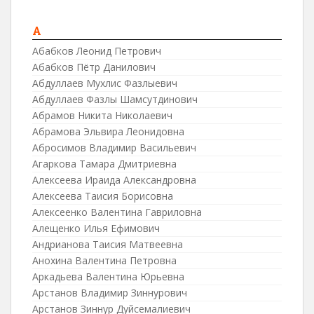
А
Абабков Леонид Петрович
Абабков Пётр Данилович
Абдуллаев Мухлис Фазлыевич
Абдуллаев Фазлы Шамсутдинович
Абрамов Никита Николаевич
Абрамова Эльвира Леонидовна
Абросимов Владимир Васильевич
Агаркова Тамара Дмитриевна
Алексеева Ираида Александровна
Алексеева Таисия Борисовна
Алексеенко Валентина Гавриловна
Алещенко Илья Ефимович
Андрианова Таисия Матвеевна
Анохина Валентина Петровна
Аркадьева Валентина Юрьевна
Арстанов Владимир Зиннурович
Арстанов Зиннур Дуйсемалиевич