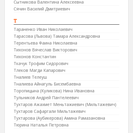
Сытникова Валентина Алексеевна
Сячин Василий Дмитриевич
Т
Тараненко Иван Николаевич
Тарасова (Львова) Тамара Александровна
Терентьева Фаина Николаевна
Тихонов Вячеслав Викторович
Тихонов Константин
Ткачук Трофим Сидорович
Тлеков Магди Капарович
Тналиев Телеуш
Тналиева Айнагуль Бисембаевна
Торопицына (Куликова) Нина Ивановна
Тульников Андрей Пантелеевич
Тухтаров Ажахмет Меньтажиевич (Мильтажевич)
Тухтаров Сафаргали Мильтажевич
Тухтарова (Аубикерова) Амина Рамазановна
Тюрина Наталья Петровна