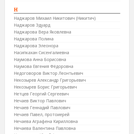
Н
Наджаров Михаил Никитович (Никитич)
Наджаров Эдуард
Наджарова Вера Яковлевна
Наджарова Полина
Наджарова Элеонора
Насипкахан Сисенгалиевна
Наумова Анна Борисовна
Наумова Евгения Фёдоровна
Недоговоров Виктор Леонтьевич
Некозырев Александр Григорьевич
Некозырев Борис Григорьевич
Нетцев Георгий Сергеевич
Нечаев Виктор Павлович
Нечаев Геннадий Павлович
Нечаев Павел, протоиерей
Нечаева Аграфена Кирилловна
Нечаева Валентина Павловна