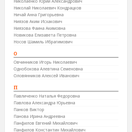
Николаенко Юрий Александрович
Николай Николаевич Кондрацков
Ничай Анна Григорьевна
Ниязов Аким Исхакович
Ниязова Фаина Акимовна
Новикова Елизавета Петровна
Носов Шамиль Ибрагимович
О
Овчинников Игорь Николаевич
Однобокова Алевтина Семеновна
Оловянников Алексей Иванович
П
Павличенко Наталья Федоровна
Павлова Александра Юрьевна
Панков Виктор
Панова Ирина Андреевна
Панфилов Евгений Михайлович
Панфилов Константин Михайлович