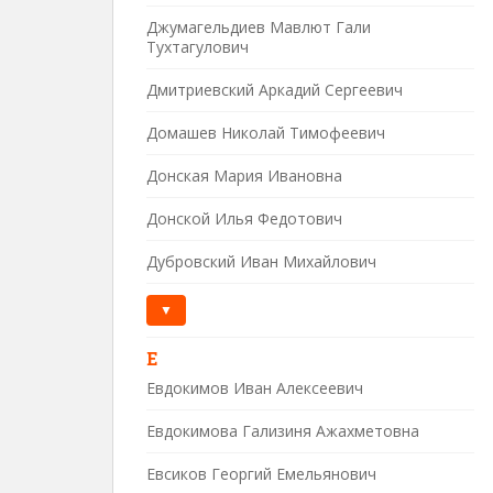
Джумагельдиев Мавлют Гали
Тухтагулович
Дмитриевский Аркадий Сергеевич
Домашев Николай Тимофеевич
Донская Мария Ивановна
Донской Илья Федотович
Дубровский Иван Михайлович
▼
Е
Евдокимов Иван Алексеевич
Евдокимова Гализиня Ажахметовна
Евсиков Георгий Емельянович