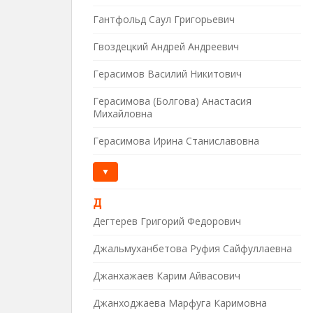
Гантфольд Саул Григорьевич
Гвоздецкий Андрей Андреевич
Герасимов Василий Никитович
Герасимова (Болгова) Анастасия
Михайловна
Герасимова Ирина Станиславовна
▼
Д
Дегтерев Григорий Федорович
Джальмуханбетова Руфия Сайфуллаевна
Джанхажаев Карим Айвасович
Джанходжаева Марфуга Каримовна