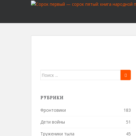
S
k
i
p
t
o
m
a
i
n
c
Поиск
o
для:
n
t
РУБРИКИ
e
n
Фронтовики
183
t
Дети войны
51
Труженики тыла
45