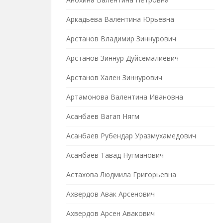
Аркадьева Валентина Юрьевна
Арстанов Владимир Зиннурович
Арстанов Зиннур Дуйсемалиевич
Арстанов Хален Зиннурович
Артамонова Валентина Ивановна
Асанбаев Вагап Нягм
Асанбаев Рубендар Уразмухамедович
Асанбаев Тавад Нугманович
Астахова Людмила Григорьевна
Ахвердов Авак Арсенович
Ахвердов Арсен Авакович