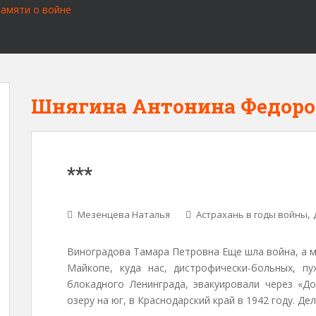
Шнягина Антонина Федоро
***
,
Мезенцева Наталья
Астрахань в годы войны
Виноградова Тамара Петровна Еще шла война, а мн
Майкопе, куда нас, дистрофически-больных, пу
блокадного Ленинграда, эва­куировали через «
озе­ру на юг, в Краснодарский край в 1942 году. Де