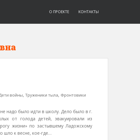
О ПРОЕКТЕ
КОНТАКТЫ
вна
,
,
Дети войны
Труженики тыла
Фронтовики
е надо было идти в школу. Дело было в г.
х­лых от голода детей, эвакуировали из
Дорогу жизни» по застывшему Ладожскому
ло шло к весне, кое-где…