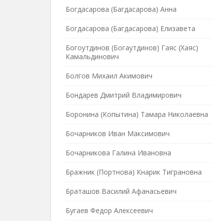
Богдасарова (Багдасарова) Анна
Богдасарова (Багдасарова) Елизавета
Богоутдинов (Богаутдинов) Гаяс (Хаяс)
Камальдинович
Болгов Михаил Акимович
Бондарев Дмитрий Владимирович
Боронина (Копытина) Тамара Николаевна
Бочарников Иван Максимович
Бочарникова Галина Ивановна
Бражник (Портнова) Кнарик Тиграновна
Браташов Василий Афанасьевич
Бугаев Федор Алексеевич